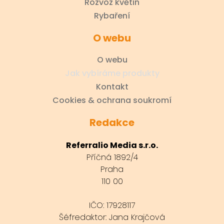
Rozvoz květin
Rybaření
O webu
O webu
Jak vybíráme produkty
Kontakt
Cookies & ochrana soukromí
Redakce
Referralio Media s.r.o.
Příčná 1892/4
Praha
110 00
IČO: 17928117
Šéfredaktor: Jana Krajčová