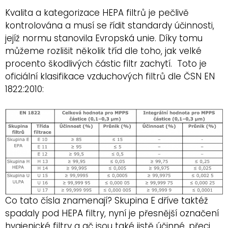
Kvalita a kategorizace HEPA filtrů je pečlivě
kontrolována a musí se řídit standardy účinnosti,
jejíž normu stanovila Evropská unie. Díky tomu
můžeme rozlišit několik tříd dle toho, jak velké
procento škodlivých částic filtr zachytí. Toto je
oficiální klasifikace vzduchových filtrů dle ČSN EN
1822:2010:
Co tato čísla znamenají? Skupina E dříve taktéž
spadaly pod HEPA filtry, nyní je přesnější označení
hygienické filtry a ač jsou také jistě účinné, přeci