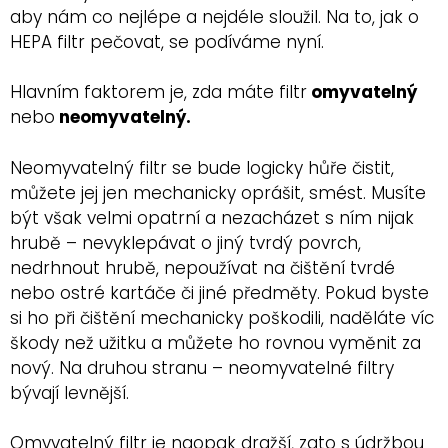
aby nám co nejlépe a nejdéle sloužil. Na to, jak o
HEPA filtr pečovat, se podíváme nyní.
Hlavním faktorem je, zda máte filtr
omyvatelný
nebo
neomyvatelný.
Neomyvatelný filtr se bude logicky hůře čistit,
můžete jej jen mechanicky oprášit, smést. Musíte
být však velmi opatrní a nezacházet s ním nijak
hrubě – nevyklepávat o jiný tvrdý povrch,
nedrhnout hrubě, nepoužívat na čištění tvrdé
nebo ostré kartáče či jiné předměty. Pokud byste
si ho při čištění mechanicky poškodili, naděláte víc
škody než užitku a můžete ho rovnou vyměnit za
nový. Na druhou stranu – neomyvatelné filtry
bývají levnější.
Omyvatelný filtr je naopak dražší, zato s údržbou