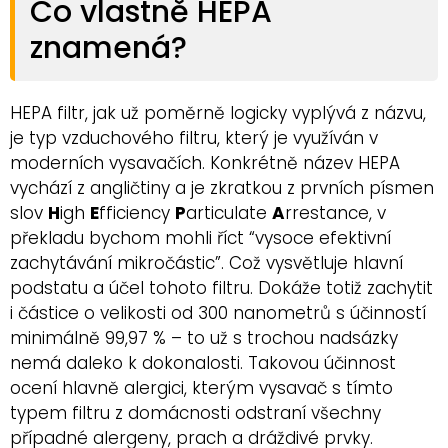
Co vlastně HEPA
znamená?
HEPA filtr, jak už poměrně logicky vyplývá z názvu,
je typ vzduchového filtru, který je využíván v
moderních vysavačích. Konkrétně název HEPA
vychází z angličtiny a je zkratkou z prvních písmen
slov
H
igh
E
fficiency
P
articulate
A
rrestance, v
překladu bychom mohli říct “vysoce efektivní
zachytávání mikročástic”. Což vysvětluje hlavní
podstatu a účel tohoto filtru. Dokáže totiž zachytit
i částice o velikosti od 300 nanometrů s účinností
minimálně 99,97 % – to už s trochou nadsázky
nemá daleko k dokonalosti. Takovou účinnost
ocení hlavně alergici, kterým vysavač s tímto
typem filtru z domácnosti odstraní všechny
případné alergeny, prach a dráždivé prvky.