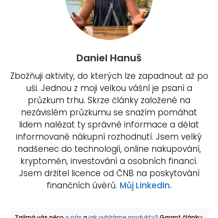
Daniel Hanuš
Zbožňuji aktivity, do kterých lze zapadnout až po
uši. Jednou z moji velkou vášní je psaní a
průzkum trhu. Skrze články založené na
nezávislém průzkumu se snažím pomáhat
lidem nalézat ty správné informace a dělat
informované nákupní rozhodnutí. Jsem velký
nadšenec do technologií, online nakupování,
kryptoměn, investování a osobních financí.
Jsem držitel licence od ČNB na poskytování
finančních úvěrů.
Můj LinkedIn.
Zajímá vás něco
o nás
a
jak vybíráme produkty?
Garant článku: