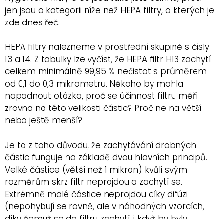
jen jsou o kategorii níže než HEPA filtry, o kterých je
zde dnes řeč.
HEPA filtry nalezneme v prostřední skupině s čísly
13 a 14. Z tabulky lze vyčíst, že HEPA filtr H13 zachytí
celkem minimálně 99,95 % nečistot s průměrem
od 0,1 do 0,3 mikrometru. Někoho by mohla
napadnout otázka, proč se účinnost filtru měří
zrovna na této velikosti částic? Proč ne na větší
nebo ještě menší?
Je to z toho důvodu, že zachytávání drobných
částic funguje na základě dvou hlavních principů.
Velké částice (větší než 1 mikron) kvůli svým
rozměrům skrz filtr neprojdou a zachytí se.
Extrémně malé částice neprojdou díky difúzi
(nepohybují se rovně, ale v náhodných vzorcích,
díky čemuž se do filtru zachytí, i když by byly