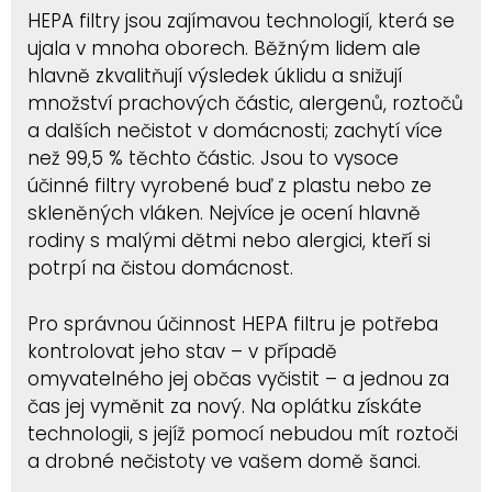
HEPA filtry jsou zajímavou technologií, která se
ujala v mnoha oborech. Běžným lidem ale
hlavně zkvalitňují výsledek úklidu a snižují
množství prachových částic, alergenů, roztočů
a dalších nečistot v domácnosti; zachytí více
než 99,5 % těchto částic. Jsou to vysoce
účinné filtry vyrobené buď z plastu nebo ze
skleněných vláken. Nejvíce je ocení hlavně
rodiny s malými dětmi nebo alergici, kteří si
potrpí na čistou domácnost.
Pro správnou účinnost HEPA filtru je potřeba
kontrolovat jeho stav – v případě
omyvatelného jej občas vyčistit – a jednou za
čas jej vyměnit za nový. Na oplátku získáte
technologii, s jejíž pomocí nebudou mít roztoči
a drobné nečistoty ve vašem domě šanci.