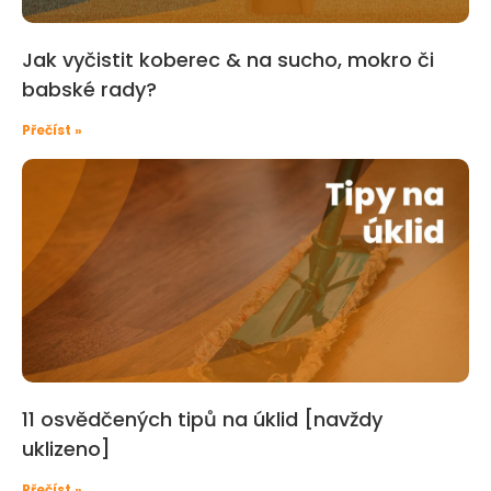
Jak vyčistit koberec & na sucho, mokro či
babské rady?
Přečíst »
11 osvědčených tipů na úklid [navždy
uklizeno]
Přečíst »