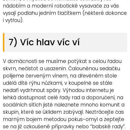
nádobím a moderní robotické vysavače za vás
vysají podlahu jedním tlačítkem (některé dokonce
i vytřou).
7) Víc hlav víc ví
V domácnosti se musíme potýkat s celou řadou
skvrn, nečistot a usazenin. Čalouněnou sedačku
polijeme červeným vínem, na dřevěném stole
udělá dítě rýhu nůžkami, v koupelně se stále
nedaří vydrhnout spáry. Výhodou internetu je
lehká dostupnost celé řady rad a doporučení, na
sociálních sítích jistě naleznete mnoho komunit a
skupin, které se úklidem zabývají. Neztrácejte čas
marným bojem metodou pokus-omyl a zeptejte
se na již ozkoušené přípravky nebo “babské rady”.