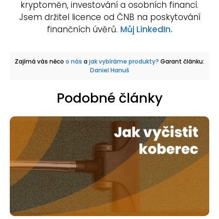
kryptoměn, investování a osobních financí.
Jsem držitel licence od ČNB na poskytování
finančních úvěrů.
Můj LinkedIn.
Zajímá vás něco
o nás
a
jak vybíráme produkty?
Garant článku:
Daniel Hanuš
Podobné články