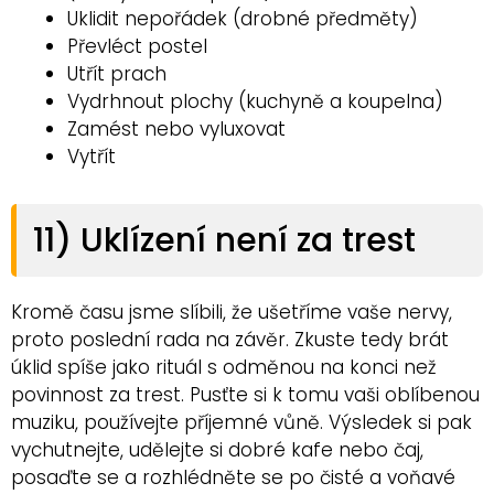
Uklidit nepořádek (drobné předměty)
Převléct postel
Utřít prach
Vydrhnout plochy (kuchyně a koupelna)
Zamést nebo vyluxovat
Vytřít
11) Uklízení není za trest
Kromě času jsme slíbili, že ušetříme vaše nervy,
proto poslední rada na závěr. Zkuste tedy brát
úklid spíše jako rituál s odměnou na konci než
povinnost za trest. Pusťte si k tomu vaši oblíbenou
muziku, používejte příjemné vůně. Výsledek si pak
vychutnejte, udělejte si dobré kafe nebo čaj,
posaďte se a rozhlédněte se po čisté a voňavé