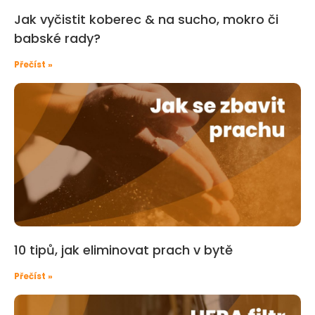
Jak vyčistit koberec & na sucho, mokro či
babské rady?
Přečíst »
10 tipů, jak eliminovat prach v bytě
Přečíst »