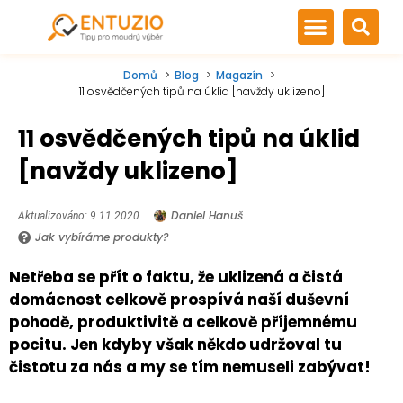
Domů
Blog
Magazín
11 osvědčených tipů na úklid [navždy uklizeno]
11 osvědčených tipů na úklid
[navždy uklizeno]
Daniel Hanuš
Aktualizováno: 9.11.2020
Jak vybíráme produkty?
Netřeba se přít o faktu, že uklizená a čistá
domácnost celkově prospívá naší duševní
pohodě, produktivitě a celkově příjemnému
pocitu. Jen kdyby však někdo udržoval tu
čistotu za nás a my se tím nemuseli zabývat!