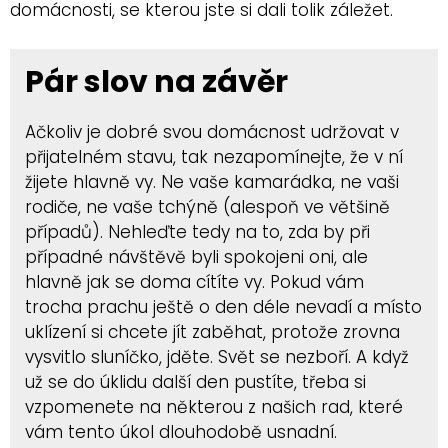
domácnosti, se kterou jste si dali tolik záležet.
Pár slov na závěr
Ačkoliv je dobré svou domácnost udržovat v
přijatelném stavu, tak nezapomínejte, že v ní
žijete hlavně vy. Ne vaše kamarádka, ne vaši
rodiče, ne vaše tchýně (alespoň ve většině
případů). Nehleďte tedy na to, zda by při
případné návštěvě byli spokojeni oni, ale
hlavně jak se doma cítíte vy. Pokud vám
trocha prachu ještě o den déle nevadí a místo
uklízení si chcete jít zaběhat, protože zrovna
vysvitlo sluníčko, jděte. Svět se nezboří. A když
už se do úklidu další den pustíte, třeba si
vzpomenete na některou z našich rad, které
vám tento úkol dlouhodobě usnadní.