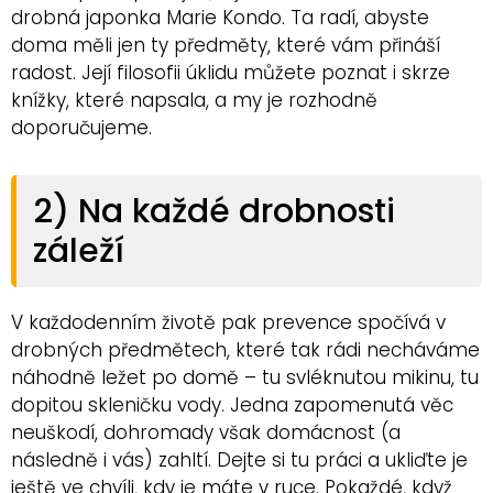
drobná japonka Marie Kondo. Ta radí, abyste
doma měli jen ty předměty, které vám přináší
radost. Její filosofii úklidu můžete poznat i skrze
knížky, které napsala, a my je rozhodně
doporučujeme.
2) Na každé drobnosti
záleží
V každodenním životě pak prevence spočívá v
drobných předmětech, které tak rádi necháváme
náhodně ležet po domě – tu svléknutou mikinu, tu
dopitou skleničku vody. Jedna zapomenutá věc
neuškodí, dohromady však domácnost (a
následně i vás) zahltí. Dejte si tu práci a ukliďte je
ještě ve chvíli, kdy je máte v ruce. Pokaždé, když