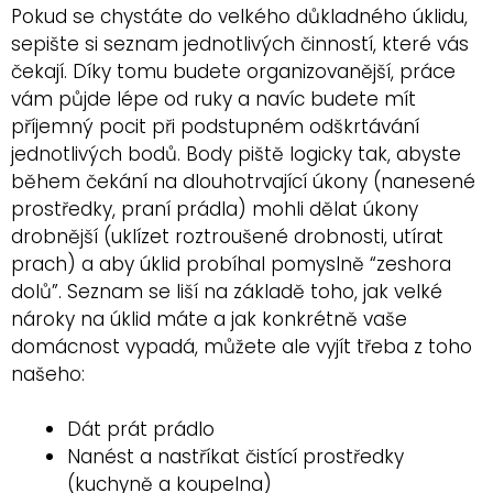
Pokud se chystáte do velkého důkladného úklidu,
sepište si seznam jednotlivých činností, které vás
čekají. Díky tomu budete organizovanější, práce
vám půjde lépe od ruky a navíc budete mít
příjemný pocit při podstupném odškrtávání
jednotlivých bodů. Body piště logicky tak, abyste
během čekání na dlouhotrvající úkony (nanesené
prostředky, praní prádla) mohli dělat úkony
drobnější (uklízet roztroušené drobnosti, utírat
prach) a aby úklid probíhal pomyslně “zeshora
dolů”. Seznam se liší na základě toho, jak velké
nároky na úklid máte a jak konkrétně vaše
domácnost vypadá, můžete ale vyjít třeba z toho
našeho:
Dát prát prádlo
Nanést a nastříkat čistící prostředky
(kuchyně a koupelna)