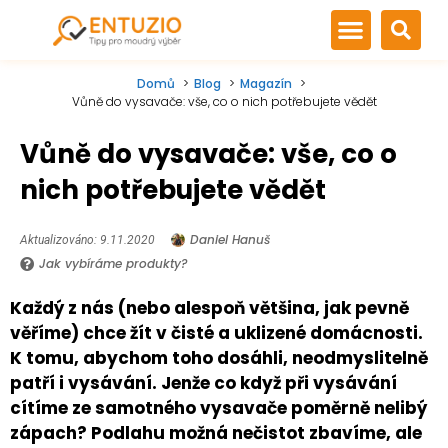
Domů
Blog
Magazín
Vůně do vysavače: vše, co o nich potřebujete vědět
Vůně do vysavače: vše, co o
nich potřebujete vědět
Daniel Hanuš
Aktualizováno: 9.11.2020
Jak vybíráme produkty?
Každý z nás (nebo alespoň většina, jak pevně
věříme) chce žít v čisté a uklizené domácnosti.
K tomu, abychom toho dosáhli, neodmyslitelně
patří i vysávání. Jenže co když při vysávání
cítíme ze samotného vysavače poměrně nelibý
zápach? Podlahu možná nečistot zbavíme, ale