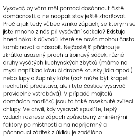
Vysavač by vám měl pomoci dosáhnout čisté
domácnosti, a ne naopak stav ještě zhoršovat.
Proč a jak tedy vůbec vzniká zápach, se kterým se
jistě mnoho z nás při vysávání setkalo? Existuje
hned několik důvodů, které se navíc mohou často
kombinovat a násobit. Nejčastější příčinou je
zkrátka usazený prach a špinavý sáček, různé
druhy vysátých kuchyňských zbytků (máme na
mysli například kávu či drobné kousky jídla apod.)
nebo lupy a šupinky kůže (což může být krapet
nechutná představa, ale i tyto částice vysavač
pravidelně vstřebává). V případě majitelů
domácích mazlíčků jsou to také zaseknuté zvířecí
chlupy. Ve chvíli, kdy vysavač spustíte, teplý
vzduch roznese zápach způsobený zmíněnými
faktory po místnosti a na nepříjemný a
páchnoucí zážitek z úklidu je zaděláno.