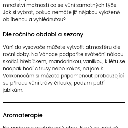
množství možností co se vůní samotných týče.
Jak si vybrat, pokud nemáte již nějakou vyloženě
oblíbenou a vyhlédnutou?
Dle ročního období a sezony
Vůní do vysavače můžete vytvořit atmosféru dle
roční doby. Na Vánoce podpoříte sváteční náladu
skořicí, hřebíčkem, mandarinkou, vanilkou, k létu se
naopak hodí citrusy nebo kokos, na jaře k
Velikonocům si můžete připomenout probouzející
se přírodu vůní trávy či louky, podzim patří
jablkům.
Aromaterapie
Ne nadarmo existuje celý obor, který se zabývá