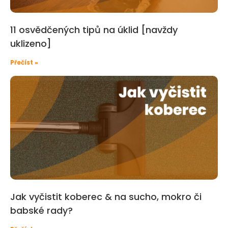
11 osvědčených tipů na úklid [navždy
uklizeno]
Přečíst »
Jak vyčistit koberec & na sucho, mokro či
babské rady?