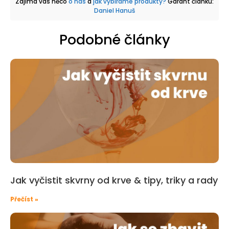
Zajímá vás něco
o nás
a
jak vybíráme produkty?
Garant článku:
Daniel Hanuš
Podobné články
Jak vyčistit skvrny od krve & tipy, triky a rady
Přečíst »