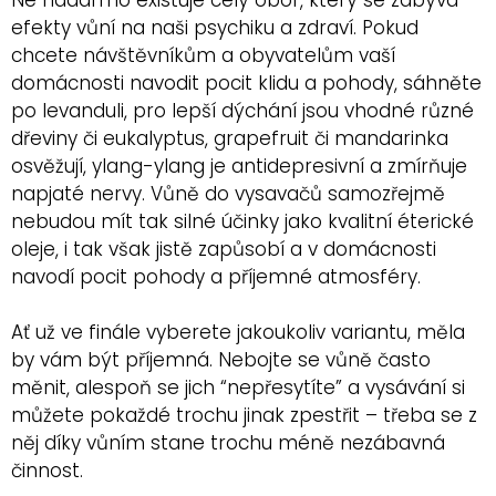
efekty vůní na naši psychiku a zdraví. Pokud
chcete návštěvníkům a obyvatelům vaší
domácnosti navodit pocit klidu a pohody, sáhněte
po levanduli, pro lepší dýchání jsou vhodné různé
dřeviny či eukalyptus, grapefruit či mandarinka
osvěžují, ylang-ylang je antidepresivní a zmírňuje
napjaté nervy. Vůně do vysavačů samozřejmě
nebudou mít tak silné účinky jako kvalitní éterické
oleje, i tak však jistě zapůsobí a v domácnosti
navodí pocit pohody a příjemné atmosféry.
Ať už ve finále vyberete jakoukoliv variantu, měla
by vám být příjemná. Nebojte se vůně často
měnit, alespoň se jich “nepřesytíte” a vysávání si
můžete pokaždé trochu jinak zpestřit – třeba se z
něj díky vůním stane trochu méně nezábavná
činnost.