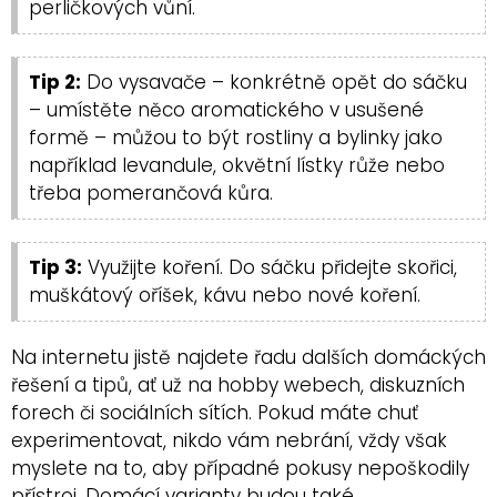
perličkových vůní.
Tip 2:
Do vysavače – konkrétně opět do sáčku
– umístěte něco aromatického v usušené
formě – můžou to být rostliny a bylinky jako
například levandule, okvětní lístky růže nebo
třeba pomerančová kůra.
Tip 3:
Využijte koření. Do sáčku přidejte skořici,
muškátový oříšek, kávu nebo nové koření.
Na internetu jistě najdete řadu dalších domáckých
řešení a tipů, ať už na hobby webech, diskuzních
forech či sociálních sítích. Pokud máte chuť
experimentovat, nikdo vám nebrání, vždy však
myslete na to, aby případné pokusy nepoškodily
přístroj. Domácí varianty budou také