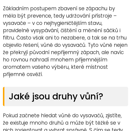
Základním postupem zbavení se zápachu by
měla být prevence, tedy udržování přístroje –
vysavače – v co nejhygieničtějším stavu,
pravidelné vysypávání, čištění a měnění sáčků i
filtru. Často však ani to nezabere, a tak se na trhu
objevilo řešení, vůně do vysavačů. Tyto vůně nejen
že překryjí původní nepříjemný zápach, ale navíc
ho rovnou nahradí mnohem příjemnějším
aromatem vašeho výběru, které místnost
příjemně osvěží.
Jaké jsou druhy vůní?
Pokud začnete hledat vůně do vysavačů, zjistíte,
že existuje mnoho druhů a může být těžké se v
nich zorientovat a vybrat správně. S čím se tedy