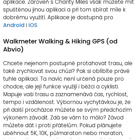
aplikace. Zároveň s Charity Miles však můžete mít
spuštěnou jinou aplikaci a při tom sbírat míle k
dobrému využití. Aplikace je dostupná pro
Android
i
iOS
.
Walkmeter Walking & Hiking GPS (od
Abvio)
Chcete nejenom postupně protahovat trasu, ale
také zrychlovat svou chůzi? Pak si oblíbíte právě
tuhle aplikaci. Ta navíc není určená pouze pro
chodce, ale její funkce využijí i běžci a cyklisti.
Mapuje vaši trasu a zaznamenává čas, rychlost,
tempo i vzdálenost. Výbornou vychytávkou je, že
při další procházce můžete se svým předchozím
výkonem závodit. Zdá se vám to málo? Závod
můžete dát i proti přátelům. Pokud plánujete
uběhnout 5K, 10K, půlmaraton nebo maraton,