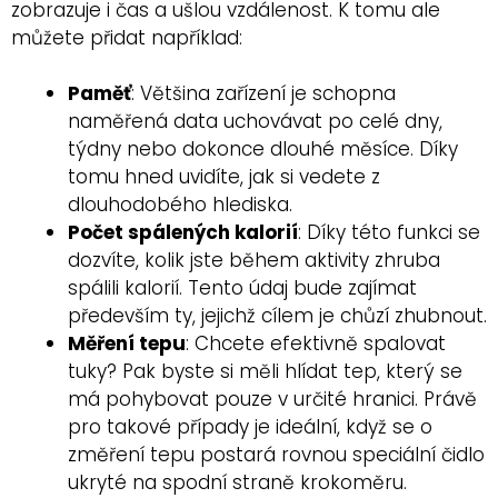
zobrazuje i čas a ušlou vzdálenost. K tomu ale
můžete přidat například:
Paměť
: Většina zařízení je schopna
naměřená data uchovávat po celé dny,
týdny nebo dokonce dlouhé měsíce. Díky
tomu hned uvidíte, jak si vedete z
dlouhodobého hlediska.
Počet spálených kalorií
: Díky této funkci se
dozvíte, kolik jste během aktivity zhruba
spálili kalorií. Tento údaj bude zajímat
především ty, jejichž cílem je chůzí zhubnout.
Měření tepu
: Chcete efektivně spalovat
tuky? Pak byste si měli hlídat tep, který se
má pohybovat pouze v určité hranici. Právě
pro takové případy je ideální, když se o
změření tepu postará rovnou speciální čidlo
ukryté na spodní straně krokoměru.