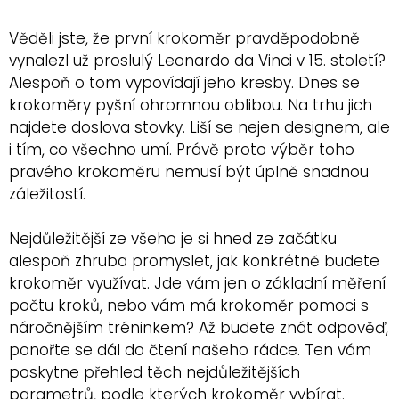
Věděli jste, že první krokoměr pravděpodobně
vynalezl už proslulý Leonardo da Vinci v 15. století?
Alespoň o tom vypovídají jeho kresby. Dnes se
krokoměry pyšní ohromnou oblibou. Na trhu jich
najdete doslova stovky. Liší se nejen designem, ale
i tím, co všechno umí. Právě proto výběr toho
pravého krokoměru nemusí být úplně snadnou
záležitostí.
Nejdůležitější ze všeho je si hned ze začátku
alespoň zhruba promyslet, jak konkrétně budete
krokoměr využívat. Jde vám jen o základní měření
počtu kroků, nebo vám má krokoměr pomoci s
náročnějším tréninkem? Až budete znát odpověď,
ponořte se dál do čtení našeho rádce. Ten vám
poskytne přehled těch nejdůležitějších
parametrů, podle kterých krokoměr vybírat.