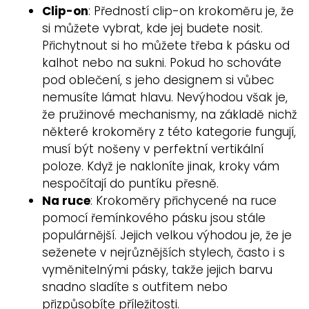
Clip-on
: Předností clip-on krokoměru je, že
si můžete vybrat, kde jej budete nosit.
Přichytnout si ho můžete třeba k pásku od
kalhot nebo na sukni. Pokud ho schováte
pod oblečení, s jeho designem si vůbec
nemusíte lámat hlavu. Nevýhodou však je,
že pružinové mechanismy, na základě nichž
některé krokoměry z této kategorie fungují,
musí být nošeny v perfektní vertikální
poloze. Když je nakloníte jinak, kroky vám
nespočítají do puntíku přesně.
Na ruce
: Krokoměry přichycené na ruce
pomocí řemínkového pásku jsou stále
populárnější. Jejich velkou výhodou je, že je
seženete v nejrůznějších stylech, často i s
vyměnitelnými pásky, takže jejich barvu
snadno sladíte s outfitem nebo
přizpůsobíte příležitosti.