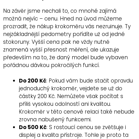
Na závěr jsme nechali to, co mnohé zajímá
možná nejvíc – cenu. Hned na úvod můžeme
prozradit, že nákup krokoměru vás nezruinuje. Ty
nejzákladnější pedometry pořídíte už od jedné
stokoruny. Vyšší cena pak ne vždy nutně
znamená vyšší přesnost měření, ale ukazuje
především na to, že daný model bude vybaven
pořádnou dávkou pokročilých funkcí.
Do 200 Kč
: Pokud vám bude stačit opravdu
jednoduchý krokoměr, vejdete se už do
částky 200 Kč. Nemůžete však počítat s
příliš vysokou odolností ani kvalitou.
Krokoměr v této cenové relaci také nebude
zrovna nabušený funkcemi.
Do 500 Kč
: S rostoucí cenou se zvětšuje i
displej a kvalita přístroje. Tohle je proto ta