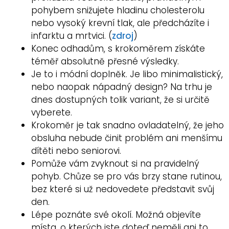
pohybem snižujete hladinu cholesterolu
nebo vysoký krevní tlak, ale předcházíte i
infarktu a mrtvici. (
zdroj
)
Konec odhadům, s krokoměrem získáte
téměř absolutně přesné výsledky.
Je to i módní doplněk. Je libo minimalistický,
nebo naopak nápadný design? Na trhu je
dnes dostupných tolik variant, že si určitě
vyberete.
Krokoměr je tak snadno ovladatelný, že jeho
obsluha nebude činit problém ani menšímu
dítěti nebo seniorovi.
Pomůže vám zvyknout si na pravidelný
pohyb. Chůze se pro vás brzy stane rutinou,
bez které si už nedovedete představit svůj
den.
Lépe poznáte své okolí. Možná objevíte
místa, o kterých jste doteď neměli ani to