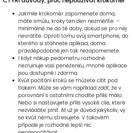
ČTYŘI důvody, proč nepoužívat krokoměr
Jakmile krokoměr zapomenete doma,
máte smůlu, kroky ten den nezměříte –
minimálně ne do té doby, dokud se pro něj
nevrátíte. Oproti tomu svůj smartphone, do
kterého si stáhnete aplikaci, doma
pravděpodobně jen tak nezapomenete.
I když nákup pedometru rozhodně
nezruinuje vaši peněženku, mnohé aplikace
jsou dostupné i zdarma.
Kvůli počítání kroků se můžete cítit pod
tlakem. Může se vám například zdát, že v
porovnání s ostatními chodíte příliš málo.
Nebo si nastavujete příliš vysoké cíle, které
nezvládáte plnit. Ať už je důvod jakýkoliv, vy
se kvůli němu stresujete. V takovém
případě je rozhodně lepší nic
nepřepočítávat.