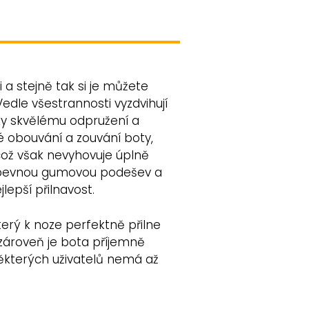
i a stejně tak si je můžete
Vedle všestrannosti vyzdvihují
íky skvělému odpružení a
é obouvání a zouvání boty,
(což však nevyhovuje úplně
é pevnou gumovou podešev a
jlepší přilnavost.
erý k noze perfektně přilne
 zároveň je bota příjemně
ěkterých uživatelů nemá až