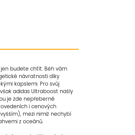
 jen budete chtít. Běh vám
getické návratnosti díky
ckými kapslemi. Pro svůj
 však adidas Ultraboost našly
hodou je zde nepřeberné
rovedeních i cenových
 vyšším), mezi nimiž nechybí
 lahvemi z oceánů.