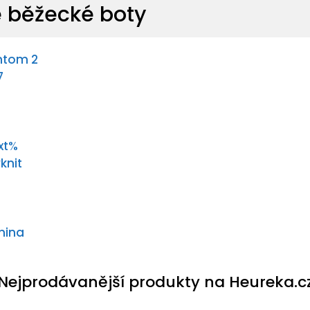
 běžecké boty
ntom 2
7
xt%
yknit
hina
Nejprodávanější produkty na Heureka.c