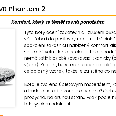
VR Phantom 2
Komfort, který se téměř rovná ponožkám
Tyto boty ocení začátečníci i zkušení běžc
vzít třeba i do posilovny nebo na trénink. 
spokojení zákazníci i nabízený komfort d
speciální velmi lehké stélce a také snadn
nemá totiž klasické zavazovací tkaničky 
všem). Při pohybu v terénu oceníte tak
celoplošný vzorek, takže je zajištěna co ne
Bota je tvořena úpletovým materiálem, kt
a budete se cítit skoro jako v ponožkách,
prodyšná. Na druhou stranu však podle n
tak vysokou odolnost.