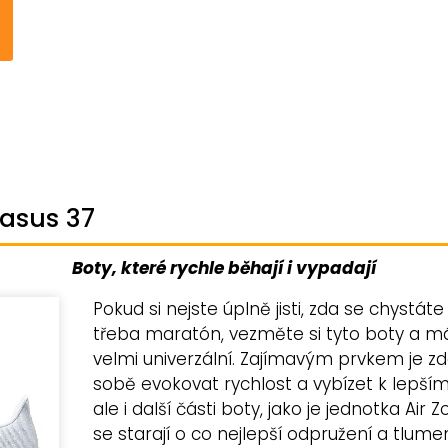
gasus 37
Boty, které rychle běhají i vypadají
Pokud si nejste úplně jisti, zda se chystá
třeba maratón, vezměte si tyto boty a má
velmi univerzální. Zajímavým prvkem je z
sobě evokovat rychlost a vybízet k lepší
ale i další části boty, jako je jednotka Ai
se starají o co nejlepší odpružení a tlu