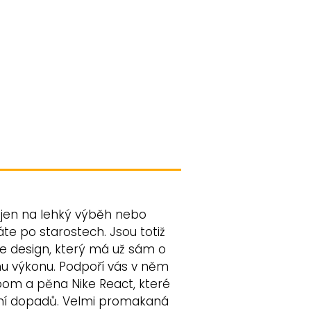
te jen na lehký výběh nebo
te po starostech. Jsou totiž
de design, který má už sám o
mu výkonu. Podpoří vás v něm
r Zoom a pěna Nike React, které
mení dopadů. Velmi promakaná