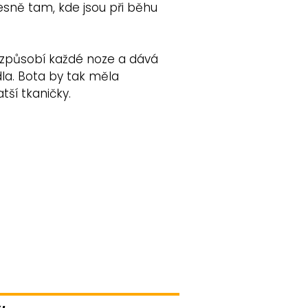
esně tam, kde jsou při běhu
přizpůsobí každé noze a dává
dla. Bota by tak měla
atší tkaničky.