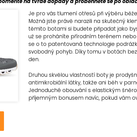
pomeňte na tvrdé dopady a proběhněte se po oblá
Je pro vás tlumení otřesů při výběru běž
Možná jste právě narazili na skutečný kle
těmito botami si budete připadat jako bys
už se proháníte přírodním terénem nebo 
se o to patentovaná technologie podrážky,
svobodný pohyb. Díky tomu v botách bez p
den.
Druhou skvělou vlastností boty je prodyšn
antimikrobiální látky, takže ani běh v p
Jednoduché obouvání s elastickým šněro
příjemným bonusem navíc, pokud vám ov