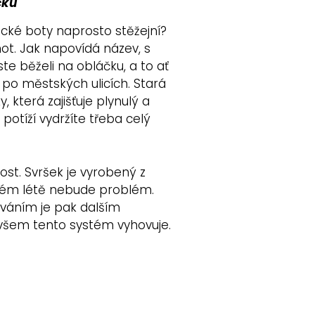
čku
ecké boty naprosto stěžejní?
not. Jak napovídá název, s
te běželi na obláčku, a to ať
po městských ulicích. Stará
 která zajišťuje plynulý a
otíží vydržíte třeba celý
ost. Svršek je vyrobený z
arném létě nebude problém.
váním je pak dalším
šem tento systém vyhovuje.