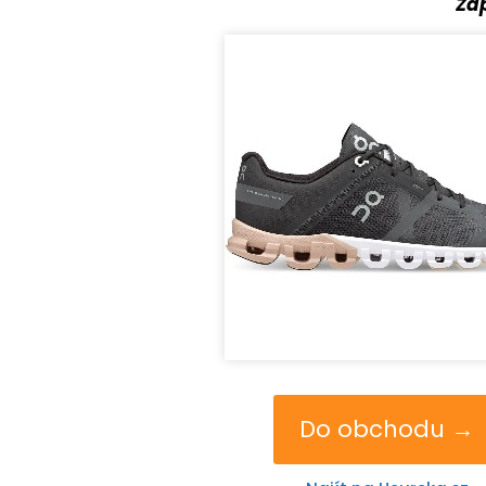
Za
Do obchodu →