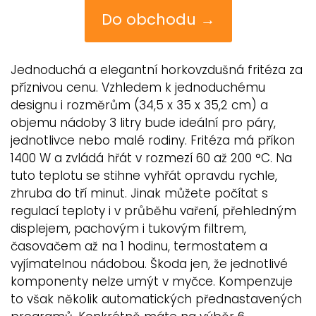
Do obchodu →
Jednoduchá a elegantní horkovzdušná fritéza za
příznivou cenu. Vzhledem k jednoduchému
designu i rozměrům (34,5 x 35 x 35,2 cm) a
objemu nádoby 3 litry bude ideální pro páry,
jednotlivce nebo malé rodiny. Fritéza má příkon
1400 W a zvládá hřát v rozmezí 60 až 200 °C. Na
tuto teplotu se stihne vyhřát opravdu rychle,
zhruba do tří minut. Jinak můžete počítat s
regulací teploty i v průběhu vaření, přehledným
displejem, pachovým i tukovým filtrem,
časovačem až na 1 hodinu, termostatem a
vyjímatelnou nádobou. Škoda jen, že jednotlivé
komponenty nelze umýt v myčce. Kompenzuje
to však několik automatických přednastavených