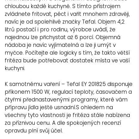
chloubou každé kuchyně. S tímto přístrojem
zvládnete fritovat, péct i vařit mnohem zdravěji,
navíc je od spolehlivé značky Tefal. Objem 4,2
litrů postačí i pro rodinu, výrobce uvádí, že
najednou lze přichystat až 6 porcí. Objemná
nádoba je navíc vyjímatelná a lze ji umýt v
myčce. Počítejte ale logicky s tím, že takto větší
fritéza bude potřebovat dostatek místa ve vaší
kuchyni.
K samotnému vaření – Tefal EY 201825 disponuje
příkonem 1500 W, regulací teploty, časovačem a
čtyřmi přednastavenými programy, které vám
přípravu jídla ještě usnadní.S ohledem na
všechny tyto vlastnosti je fritéza stále nabízena
za příznivou cenu. A dle spokojených recenzí
opravdu plní svůj účel.