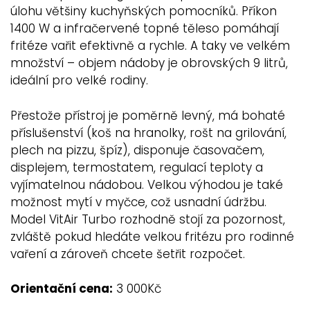
úlohu většiny kuchyňských pomocníků. Příkon
1400 W a infračervené topné těleso pomáhají
fritéze vařit efektivně a rychle. A taky ve velkém
množství – objem nádoby je obrovských 9 litrů,
ideální pro velké rodiny.
Přestože přístroj je poměrně levný, má bohaté
příslušenství (koš na hranolky, rošt na grilování,
plech na pizzu, špíz), disponuje časovačem,
displejem, termostatem, regulací teploty a
vyjímatelnou nádobou. Velkou výhodou je také
možnost mytí v myčce, což usnadní údržbu.
Model VitAir Turbo rozhodně stojí za pozornost,
zvláště pokud hledáte velkou fritézu pro rodinné
vaření a zároveň chcete šetřit rozpočet.
Orientační cena:
3 000Kč