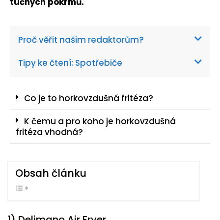
tučných pokrmů.
Proč věřit našim redaktorům?
Tipy ke čtení: Spotřebiče
Co je to horkovzdušná fritéza?
K čemu a pro koho je horkovzdušná
fritéza vhodná?
Obsah článku
1) Delimano Air Fryer