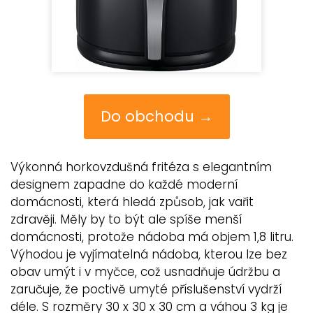
Do obchodu →
Výkonná horkovzdušná fritéza s elegantním
designem zapadne do každé moderní
domácnosti, která hledá způsob, jak vařit
zdravěji. Měly by to být ale spíše menší
domácnosti, protože nádoba má objem 1,8 litru.
Výhodou je vyjímatelná nádoba, kterou lze bez
obav umýt i v myčce, což usnadňuje údržbu a
zaručuje, že poctivě umyté příslušenství vydrží
déle. S rozměry 30 x 30 x 30 cm a váhou 3 kg je