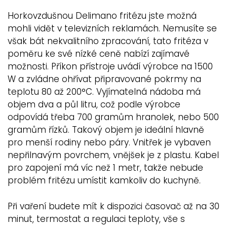
Horkovzdušnou Delimano fritézu jste možná
mohli vidět v televizních reklamách. Nemusíte se
však bát nekvalitního zpracování, tato fritéza v
poměru ke své nízké ceně nabízí zajímavé
možnosti. Příkon přístroje uvádí výrobce na 1500
W a zvládne ohřívat připravované pokrmy na
teplotu 80 až 200°C. Vyjímatelná nádoba má
objem dva a půl litru, což podle výrobce
odpovídá třeba 700 gramům hranolek, nebo 500
gramům řízků. Takový objem je ideální hlavně
pro menší rodiny nebo páry. Vnitřek je vybaven
nepřilnavým povrchem, vnějšek je z plastu. Kabel
pro zapojení má víc než 1 metr, takže nebude
problém fritézu umístit kamkoliv do kuchyně.
Při vaření budete mít k dispozici časovač až na 30
minut, termostat a regulaci teploty, vše s