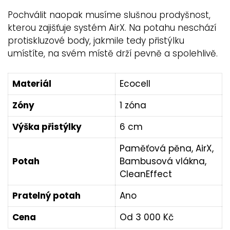
Pochválit naopak musíme slušnou prodyšnost,
kterou zajišťuje systém AirX. Na potahu neschází
protiskluzové body, jakmile tedy přistýlku
umístíte, na svém místě drží pevně a spolehlivě.
Materiál
Ecocell
Zóny
1 zóna
Výška přistýlky
6 cm
Paměťová pěna, AirX,
Potah
Bambusová vlákna,
CleanEffect
Pratelný potah
Ano
Cena
Od 3 000 Kč