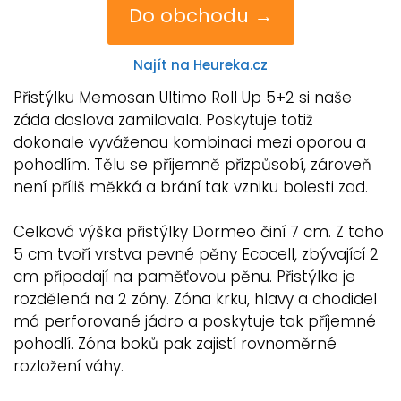
Do obchodu →
Najít na Heureka.cz
Přistýlku Memosan Ultimo Roll Up 5+2 si naše
záda doslova zamilovala. Poskytuje totiž
dokonale vyváženou kombinaci mezi oporou a
pohodlím. Tělu se příjemně přizpůsobí, zároveň
není příliš měkká a brání tak vzniku bolesti zad.
Celková výška přistýlky Dormeo činí 7 cm. Z toho
5 cm tvoří vrstva pevné pěny Ecocell, zbývající 2
cm připadají na paměťovou pěnu. Přistýlka je
rozdělená na 2 zóny. Zóna krku, hlavy a chodidel
má perforované jádro a poskytuje tak příjemné
pohodlí. Zóna boků pak zajistí rovnoměrné
rozložení váhy.