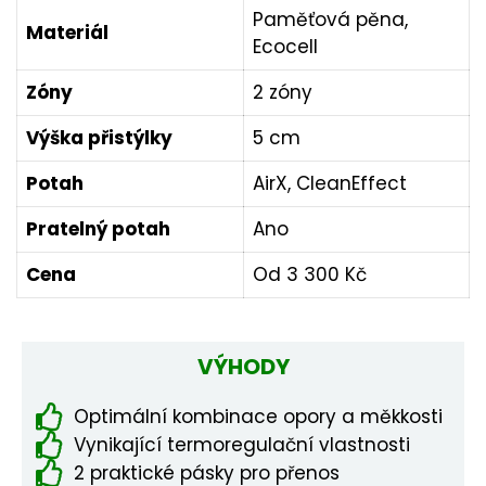
Paměťová pěna,
Materiál
Ecocell
Zóny
2 zóny
Výška přistýlky
5 cm
Potah
AirX, CleanEffect
Pratelný potah
Ano
Cena
Od 3 300 Kč
VÝHODY
Optimální kombinace opory a měkkosti
Vynikající termoregulační vlastnosti
2 praktické pásky pro přenos