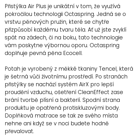
Přistýlka Air Plus je unikátní v tom, že využívá
pokročilou technologii Octaspring. Jedná se o
vrstvu pěnových pružin, které se chytře
přizpůsobí každému tvaru těla. Ať už jste zvyklí
spát na zádech, či na boku, tato technologie
vám poskytne výbornou oporu. Octaspring
doplňuje pevná pěna Ecocell.
Potah je vyrobený z měkké tkaniny Tencel, která
je šetrná vůči životnímu prostředí. Po stranách
přistýlky se nachází systém AirX pro lepší
proudění vzduchu, ošetření CleanEffect zase
brání tvorbě plísní a bakterií. Spodní strana
produktu je opatřená protiskluzovými body.
Doplňková matrace se tak ze svého místa
nehne ani když se v noci budete hodně
převalovat.