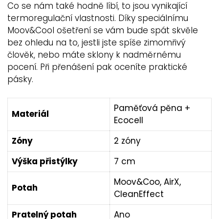
Co se nám také hodně líbí, to jsou vynikající
termoregulační vlastnosti. Díky speciálnímu
Moov&Cool ošetření se vám bude spát skvěle
bez ohledu na to, jestli jste spíše zimomřivý
člověk, nebo máte sklony k nadměrnému
pocení. Při přenášení pak oceníte praktické
pásky.
Paměťová pěna +
Materiál
Ecocell
Zóny
2 zóny
Výška přistýlky
7 cm
Moov&Coo, AirX,
Potah
CleanEffect
Pratelný potah
Ano