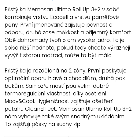
Přistýlka Memosan Ultimo Roll Up 3+2 v sobě
kombinuje vrstvu Ecocell a vrstvu paměťové
pěny. První jmenovaná zajišťuje pevnost a
odporu, druhá zase měkkost a příjemný komfort.
Obě dohromady tvoří 5 cm vysoké jádro. To je
spíše nižší hodnota, pokud tedy chcete výrazněji
vyvýšit starou matraci, může to být málo.
Přistýlka je rozdělená na 2 zóny. První poskytuje
optimální oporu hlavě a chodidlům, druhá pak
bokům. Samozřejmostí jsou velmi dobré
termoregulační vlastnosti díky ošetření
Moov&Cool. Hygieničnost zajišťuje ošetření
potahu CleanEffect. Memosan Ultimo Roll Up 3+2
nám vyhovuje také svým snadným ukládáním.
To zajišťují pásky na suchý zip.