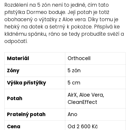
Rozdělení na 5 zón není to jediné, čím tato
přistýlka Dormeo boduje. Její potah je totiž
obohacený o výtažky z Aloe vera. Díky tomu je
hebký na dotek a šetrný k pokožce. Přispívá ke
klidnému spánku, ráno se tedy probudíte svěží a
odpočatí.
Materiál
Orthocell
Zóny
5 zón
Výška přistýlky
5 cm
AirX, Aloe Vera,
Potah
CleanEffect
Pratelný potah
Ano
Cena
Od 2 600 Kč