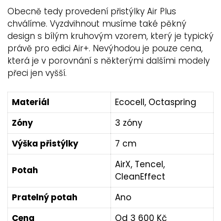
Obecně tedy provedení přistýlky Air Plus
chválíme. Vyzdvihnout musíme také pěkný
design s bílým kruhovým vzorem, který je typický
právě pro edici Air+. Nevýhodou je pouze cena,
která je v porovnání s některými dalšími modely
přeci jen vyšší.
Materiál
Ecocell, Octaspring
Zóny
3 zóny
Výška přistýlky
7 cm
AirX, Tencel,
Potah
CleanEffect
Pratelný potah
Ano
Cena
Od 3 600 Kč