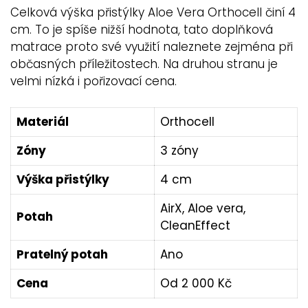
Celková výška přistýlky Aloe Vera Orthocell činí 4
cm. To je spíše nižší hodnota, tato doplňková
matrace proto své využití naleznete zejména při
občasných příležitostech. Na druhou stranu je
velmi nízká i pořizovací cena.
Materiál
Orthocell
Zóny
3 zóny
Výška přistýlky
4 cm
AirX, Aloe vera,
Potah
CleanEffect
Pratelný potah
Ano
Cena
Od 2 000 Kč