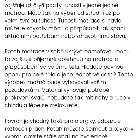
zajišťuje až čtyři pocity tuhosti v jedné jediné
matraci. Máte tak na výběr od střední až po
velmi tvrdou tuhost. Tuhost matrace si navíc
můžete kdykoliv měnit a přizpůsobit tak spaní
aktuálním potřebám nebo zdravotnímu stavu.
Potah matrace v sobě ukrývá paměťovou pěnu,
ta zajištuje příjemné dolehnutí na matraci a
přizpůsobení se celému tělu. Hledáte pevnou
oporu pro celé tělo a jeho jednotlivé části? Tento
výrobek možná bude vyhovovat vašim
požadavkům. Materiál vyhovuje potřebě
prokrvení svalů, nebudete tak mít nohy a ruce v
chladu a lépe se zrelaxujete.
Povrch je vhodný také pro alergiky, odpuzuje
roztoče i prach. Potah můžete sejmout a kdykoliv
vyprat, abyste stále spali na hygienické