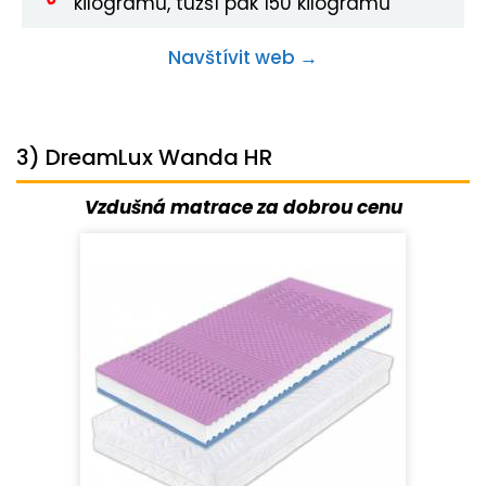
kilogramů, tužší pak 150 kilogramů
Navštívit web →
3) DreamLux Wanda HR
Vzdušná matrace za dobrou cenu