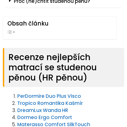
Proč (ne)chtít studenou pěnu?
Obsah článku
Recenze nejlepších
matrací se studenou
pěnou (HR pěnou)
PerDormire Duo Plus Visco
Tropico Romantika Kašmír
DreamLux Wanda HR
Dormeo Ergo Comfort
Materasso Comfort SilkTouch