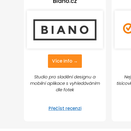
Biano.cz
Více info →
Studio pro sladění designu a
Nej
mobilní aplikace s vyhledáváním
tisíco
dle fotek
Přečíst recenzi