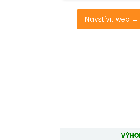
Navštívit web →
VÝHO