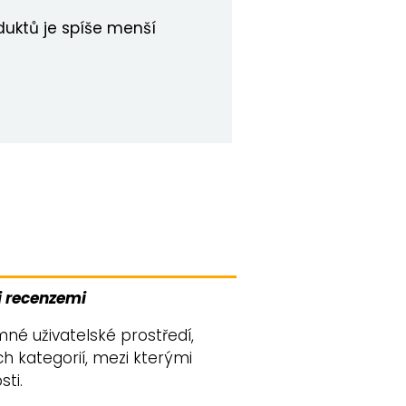
duktů je spíše menší
i recenzemi
mné uživatelské prostředí,
ch kategorií, mezi kterými
sti.