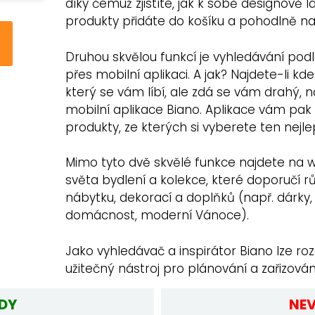
díky čemuž zjistíte, jak k sobě designově l
produkty přidáte do košíku a pohodlně na
Druhou skvělou funkcí je vyhledávání podl
přes mobilní aplikaci. A jak? Najdete-li kd
který se vám líbí, ale zdá se vám drahý, 
mobilní aplikace Biano. Aplikace vám pak
produkty, ze kterých si vyberete ten nejle
Mimo tyto dvě skvělé funkce najdete na we
světa bydlení a kolekce, které doporučí 
nábytku, dekorací a doplňků (např. dárky, 
domácnost, moderní Vánoce).
Jako vyhledávač a inspirátor Biano lze ro
užitečný nástroj pro plánování a zařizová
DY
NE