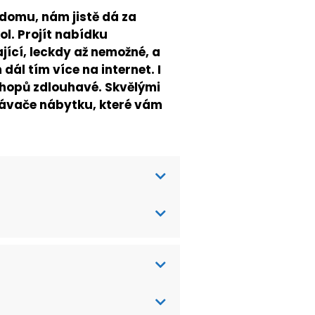
 domu, nám jistě dá za
l. Projít nabídku
ící, leckdy až nemožné, a
ál tím více na internet. I
shopů zdlouhavé. Skvělými
ávače nábytku, které vám