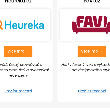
Heureka.cz
Favi.cz
Více info →
Více info →
větší český srovnávač s
Hezky řešený web s vyhle
vkami produktů a ověřenými
dle designového sty
recenzemi
Přečíst recenzi
Přečíst recenzi