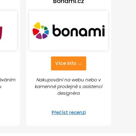
Bonami.cz
Více info →
dáváním
Nakupování na webu nebo v
lu
kamenné prodejně s asistencí
designéra
Přečíst recenzi