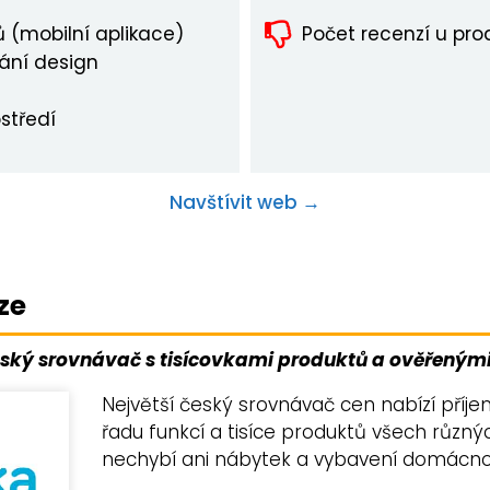
 (mobilní aplikace)
Počet recenzí u pro
ání design
středí
Navštívit web →
ze
eský srovnávač s tisícovkami produktů a ověřeným
Největší český srovnávač cen nabízí příje
řadu funkcí a tisíce produktů všech různý
nechybí ani nábytek a vybavení domácno