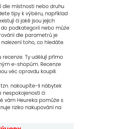
í dle místnosti nebo druhu
ete tipy k výběru, například
stují či jaké jsou jejich
 do podkategorií nebo může
ltrování dle parametrů je
nalezení toho, co hledáte.
 recenze. Ty udělují přímo
motným e-shopům. Recenze
anou věc opravdu koupili.
tzn. nakoupíte-li nábytek
 nespokojenosti či
dně vám Heureka pomůže s
nuje riziko nakupování na