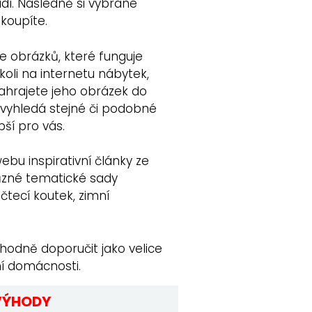
adí. Následně si vybrané
koupíte.
e obrázků, které funguje
ekoli na internetu nábytek,
nahrajete jeho obrázek do
 vyhledá stejné či podobné
pší pro vás.
bu inspirativní články ze
různé tematické sady
čtecí koutek, zimní
zhodně doporučit jako velice
ní domácnosti.
VÝHODY