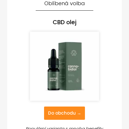
Oblíbená volba
CBD olej
Do obchodu →
Populární varianta s mnoha benefity