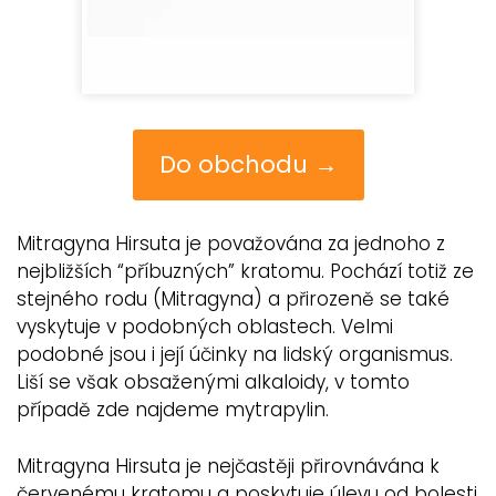
Do obchodu →
Mitragyna Hirsuta je považována za jednoho z
nejbližších “příbuzných” kratomu. Pochází totiž ze
stejného rodu (Mitragyna) a přirozeně se také
vyskytuje v podobných oblastech. Velmi
podobné jsou i její účinky na lidský organismus.
Liší se však obsaženými alkaloidy, v tomto
případě zde najdeme mytrapylin.
Mitragyna Hirsuta je nejčastěji přirovnávána k
červenému kratomu a poskytuje úlevu od bolesti