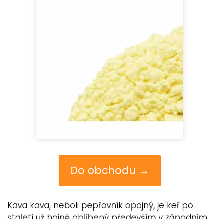
Do obchodu →
Kava kava, neboli pepřovník opojný, je keř po
staletí už hojně oblíbený především v západním