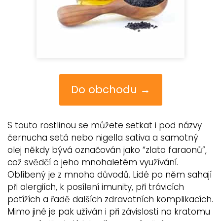
Do obchodu →
S touto rostlinou se můžete setkat i pod názvy
černucha setá nebo nigella sativa a samotný
olej někdy bývá označován jako “zlato faraonů”,
což svědčí o jeho mnohaletém využívání.
Oblíbený je z mnoha důvodů. Lidé po něm sahají
při alergiích, k posílení imunity, při trávicích
potížích a řadě dalších zdravotních komplikacích.
Mimo jiné je pak užíván i při závislosti na kratomu