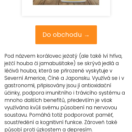
Do obchodu →
Pod názvem korálovec ježatý (ale také lví hříva,
ježčí houba či jamabušitake) se skrývá jedlá a
léčivá houba, která se přirozeně vyskytuje v
Severní Americe, Číně a Japonsku. Využívá se i v
gastronomii, připisovány jsou jí antioxidační
účinky, podpora imunitního i trávicího systému a
mnoho dalších benefitů, především je však
využívána kvůli svému působení na nervovou
soustavu. Pomáhá totiž podporovat paměť,
soustředění a kognitivní funkce. Zároveň také
působí proti úzkostem a depresím.