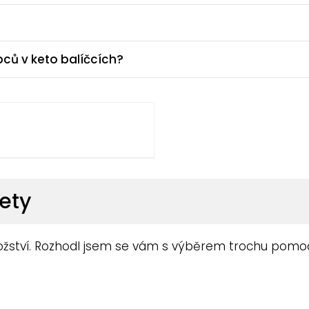
bců v keto balíčcích?
iety
nožství. Rozhodl jsem se vám s výběrem trochu pomoci