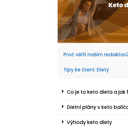
Proč věřit našim redakto
Tipy ke čtení: Diety
Co je to keto dieta a jak
Dietní plány v keto balíč
Výhody keto diety