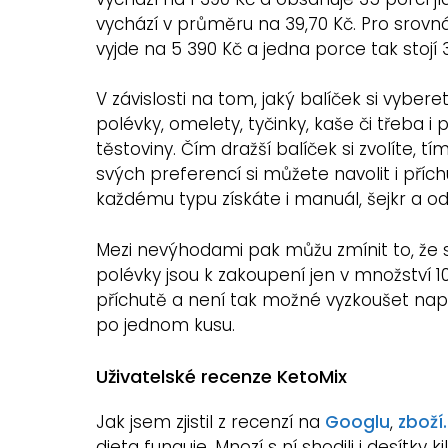
vychází v průměru na 39,70 Kč. Pro srovná
vyjde na 5 390 Kč a jedna porce tak stojí 
V závislosti na tom, jaký balíček si vybere
polévky, omelety, tyčinky, kaše či třeba i
těstoviny. Čím dražší balíček si zvolíte, tí
svých preferencí si můžete navolit i příc
každému typu získáte i manuál, šejkr a 
Mezi nevýhodami pak můžu zmínit to, že sp
polévky jsou k zakoupení jen v množství 1
příchutě a není tak možné vyzkoušet např
po jednom kusu.
Uživatelské recenze KetoMix
Jak jsem zjistil z recenzí na
Googlu
,
zboží
dieta funguje. Mnozí s ní shodili i desítky k