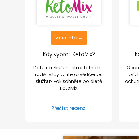
Více info →
Kdy vybrat KetoMix?
K
Dáte na zkušenosti ostatních a
Ocení
raději vždy volíte osvědčenou
příc
službu? Pak sáhněte po dietě
ochut
KetoMix.
Přečíst recenzi