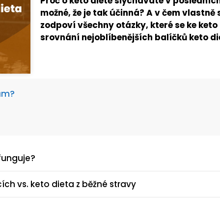
Proč o keto dietě slýcháváte v posledních 
možné, že je tak účinná? A v čem vlastně
zodpoví všechny otázky, které se ke keto 
srovnání nejoblíbenějších balíčků keto d
rům?
 funguje?
cích vs. keto dieta z běžné stravy