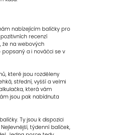
mám nabízejícím balíčky pro
 pozitivních recenzí
kt, že na webových
ě popsaný a i nováčci se v
ánů, které jsou rozděleny
hká, střední, vyšší a velmi
kalkulačka, která vám
 vám jsou pak nabídnuta
líčky. Ty jsou k dispozici
ejlevnější, týdenní balíček,
ídel. Jedna porce tedy