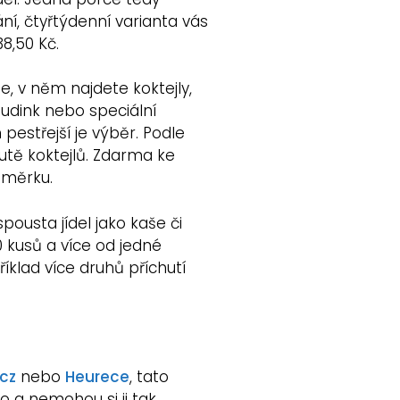
ní, čtyřtýdenní varianta vás
38,50 Kč.
te, v něm najdete koktejly,
 pudink nebo speciální
m pestřejší je výběr. Podle
hutě koktejlů. Zdarma ke
odměrku.
ousta jídel jako kaše či
0 kusů a více od jedné
íklad více druhů příchutí
.cz
nebo
Heurece
, tato
ilo a nemohou si ji tak