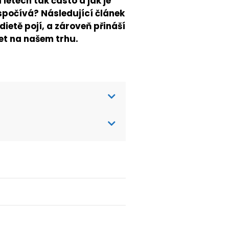
letech tak často a jak je
 spočívá? Následující článek
dietě pojí, a zároveň přináší
iet na našem trhu.