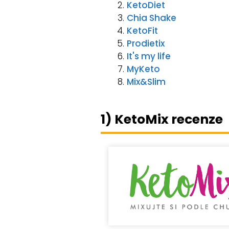
KetoDiet
Chia Shake
KetoFit
Prodietix
It's my life
MyKeto
Mix&Slim
1) KetoMix recenze