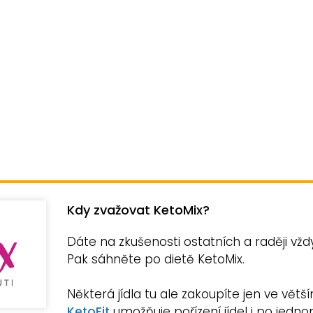
Kdy zvažovat KetoMix?
Dáte na zkušenosti ostatních a raději vž
Pak sáhněte po dietě KetoMix.
Některá jídla tu ale zakoupíte jen ve větš
KetoFit
umožňuje pořízení jídel i po jedn