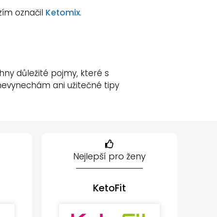
zím označil
Ketomix
.
chny důležité pojmy, které s
A nevynechám ani užitečné tipy
Nejlepší pro ženy
KetoFit