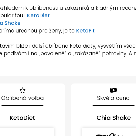
vzhledem k oblíbenosti u zákazníků a kladným recen
ularitou i
KetoDiet
.
ia Shake
.
přímo určenou pro ženy, je to
KetoFit
.
tavím blíže i další oblíbené keto diety, vysvětlím vše
 se podívám i na „povolené“ a „zakázané“ potraviny. 
Oblíbená volba
Skvělá cena
KetoDiet
Chia Shake