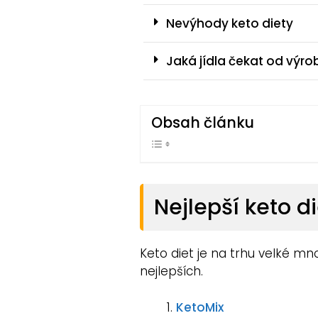
Nevýhody keto diety
Jaká jídla čekat od výro
Obsah článku
Nejlepší keto d
Keto diet je na trhu velké m
nejlepších.
KetoMix