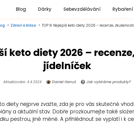
Blog
Dárky
Sebevzdělávání
Rybaření
log
Zdraví a krása
TOP 8: Nejlepší keto diety 2026 – recenze, zkušenosti 
ší keto diety 2026 – recenze
jídelníček
Daniel Hanuš
Jak vybíráme produkty?
Aktualizováno: 4.4.2024
to diety nejprve zvažte, zda je pro vás skutečně vh
ny a aktuální stav. Dobře prozkoumejte také složení b
dku pestrou, jiné méně. A přihlédnout se vyplatí i k