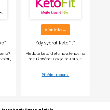
Více info →
ke?
Kdy vybrat KetoFit?
 cena?
Hledáte keto dietu navrženou na
 volbu,
míru ženám? Pak je to KetoFit.
Přečíst recenzi