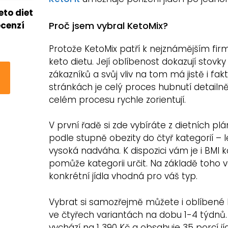
eto diet
Proč jsem vybral KetoMix?
ecenzí
Protože KetoMix patří k nejznámějším fir
keto dietu. Její oblíbenost dokazují stovky
zákazníků a svůj vliv na tom má jistě i fa
stránkách je celý proces hubnutí detailn
celém procesu rychle zorientují.
V první řadě si zde vybíráte z dietních pl
podle stupně obezity do čtyř kategorií – le
vysoká nadváha. K dispozici vám je i BMI 
pomůže kategorii určit. Na základě toho
konkrétní jídla vhodná pro váš typ.
Vybrat si samozřejmě můžete i oblíbené ba
ve čtyřech variantách na dobu 1-4 týdnů. N
vychází na 1 390 Kč a obsahuje 35 porcí j