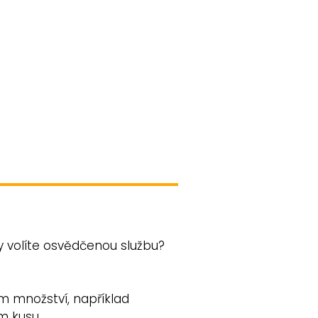
dy volíte osvědčenou službu?
ím množství, například
om kusu.