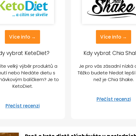
Více info →
Více info →
dy vybrat KeteDiet?
Kdy vybrat Chia Sha
te velký výběr produktů a
Je pro vás zásadní nízká
hutí nebo hledáte dietu s
Těžko budete hledat lepší
návkovým balíčkem? Je to
než je Chia Shake.
KetoDiet.
Přečíst recenzi
Přečíst recenzi