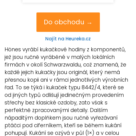
Do obchodu →
Najít na Heureka.cz
Hönes vyrábí kukačkové hodiny z komponentů,
jež jsou ručně vyráběné v malých lokálních
firmách v okolí Schwarzwaldu, což znamená, že
každé jejich kukačky jsou originál, který nemá
přesnou kopii ani v rámci jednotlivých výrobních
řad. To se týká i kukaček typu 8442/4, které se
od jiných typů odlišují jedinečným provedením
střechy bez klasické ozdoby, zato však s
perfektně zpracovanými detaily. Dalším
nápaditým doplňkem jsou ručně vyřezávaní
ptáčci pod ciferníkem, kteří se během kukání
pohupují. Kukání se ozývá v půl (1×) a v celou