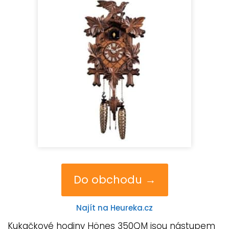
Do obchodu →
Najít na Heureka.cz
Kukačkové hodiny Hönes 350QM jsou nástupem