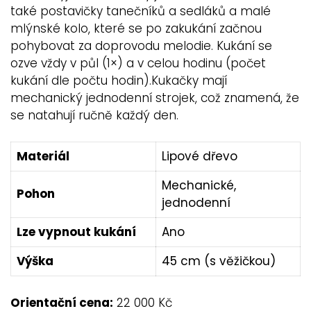
také postavičky tanečníků a sedláků a malé
mlýnské kolo, které se po zakukání začnou
pohybovat za doprovodu melodie. Kukání se
ozve vždy v půl (1×) a v celou hodinu (počet
kukání dle počtu hodin).Kukačky mají
mechanický jednodenní strojek, což znamená, že
se natahují ručně každý den.
Materiál
Lipové dřevo
Mechanické,
Pohon
jednodenní
Lze vypnout kukání
Ano
Výška
45 cm (s věžičkou)
Orientační cena:
22 000 Kč