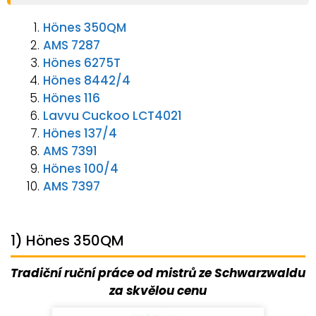
Hönes 350QM
AMS 7287
Hönes 6275T
Hönes 8442/4
Hönes 116
Lavvu Cuckoo LCT4021
Hönes 137/4
AMS 7391
Hönes 100/4
AMS 7397
1) Hönes 350QM
Tradiční ruční práce od mistrů ze Schwarzwaldu
za skvělou cenu