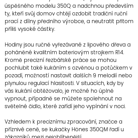
úspěšného modelu 350Q a nadchnou především
ty, kteří svůj domov chtějí ozdobit tradiční ruční
prací z dílny předního výrobce, a neutratit přitom
příliš vysoké částky.
Hodiny jsou ručně vyřezávané z lipového dřeva a
poháněné kvalitním bateriovým strojkem R14.
Kromě precizní řezbářské práce se mohou
pochlubit také kukáním s ozvěnou a potůčkem v
pozadí, možností nastavit dalších 9 melodií nebo
plynulou regulací hlasitosti. V situacích, kdy by
vás kukání obtěžovalo, je možné ho úplně
vypnout, případně se můžete spolehnout na
světelné čidlo, které zařídí jeho vypínání v noci.
Vzhledem k preciznímu zpracování, značce a
příznivé ceně, se kukačky Hönes 350QM řadí u
zákazníků mezi nejoblíbenější.