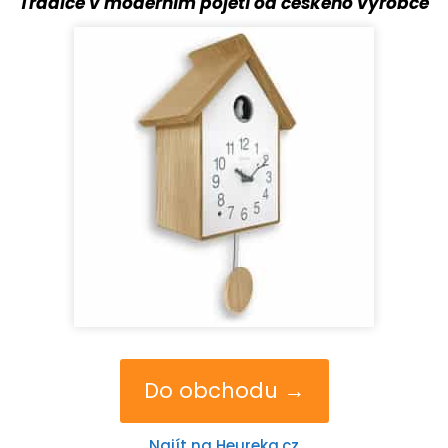
Tradice v moderním pojetí od českého výrobce
Do obchodu →
Najít na Heureka.cz