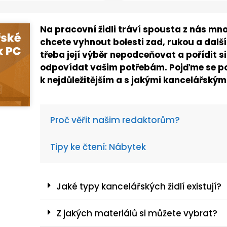
Na pracovní židli tráví spousta z nás mn
chcete vyhnout bolesti zad, rukou a dalš
třeba její výběr nepodceňovat a pořídit si
odpovídat vašim potřebám. Pojďme se po
k nejdůležitějším a s jakými kancelářským
Proč věřit našim redaktorům?
Tipy ke čtení: Nábytek
Jaké typy kancelářských židlí existují?
Z jakých materiálů si můžete vybrat?