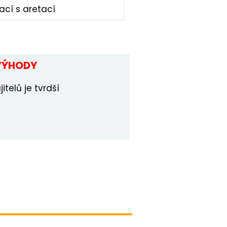
ací s aretací
VÝHODY
telů je tvrdší