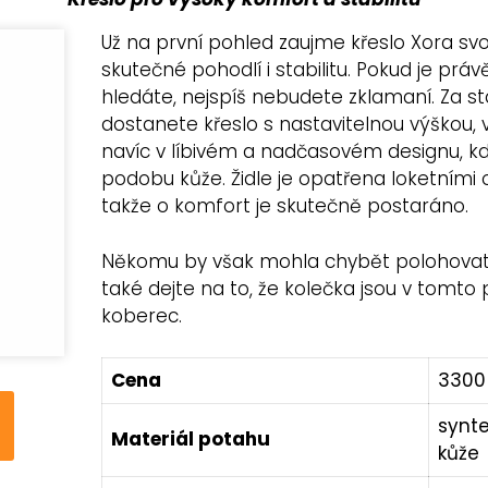
Už na první pohled zaujme křeslo Xora svou
skutečné pohodlí i stabilitu. Pokud je právě
hledáte, nejspíš nebudete zklamaní. Za s
dostanete křeslo s nastavitelnou výškou, 
navíc v líbivém a nadčasovém designu, k
podobu kůže. Židle je opatřena loketními
takže o komfort je skutečně postaráno.
Někomu by však mohla chybět polohovate
také dejte na to, že kolečka jsou v tomto
koberec.
Cena
3300
synt
Materiál potahu
kůže