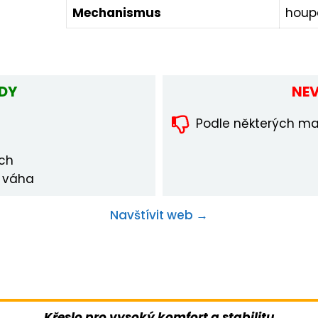
Mechanismus
houp
DY
NE
Podle některých maji
ích
 váha
Navštívit web →
Křeslo pro vysoký komfort a stabilitu