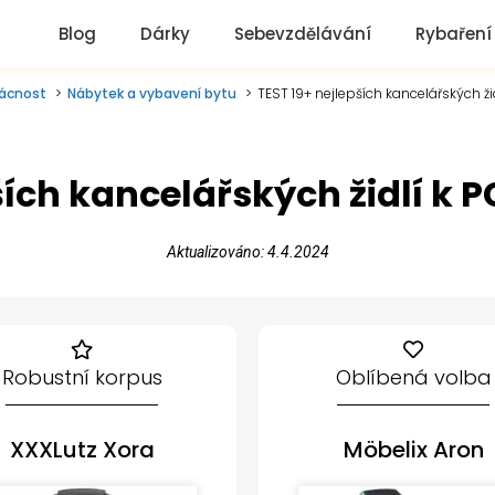
Blog
Dárky
Sebevzdělávání
Rybaření
ácnost
Nábytek a vybavení bytu
TEST 19+ nejlepších kancelářských ži
ších kancelářských židlí k P
Aktualizováno: 4.4.2024
Robustní korpus
Oblíbená volba
XXXLutz Xora
Möbelix Aron