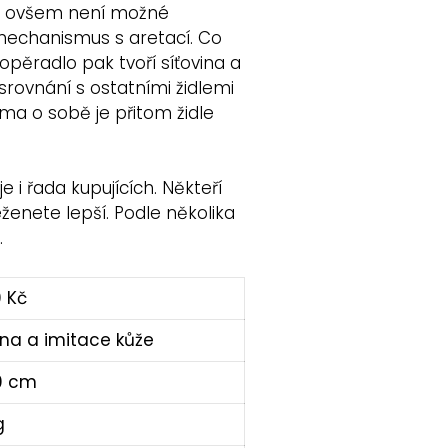
ty ovšem není možné
 mechanismus s aretací. Co
 opěradlo pak tvoří síťovina a
 srovnání s ostatními židlemi
ama o sobě je přitom židle
i řada kupujících. Někteří
ženete lepší. Podle několika
.
0 Kč
ina a imitace kůže
0 cm
g