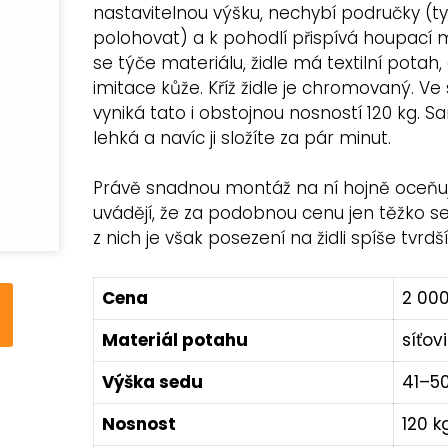
nastavitelnou výšku, nechybí područky (
polohovat) a k pohodlí přispívá houpací
se týče materiálu, židle má textilní potah,
imitace kůže. Kříž židle je chromovaný. Ve
vyniká tato i obstojnou nosností 120 kg. S
lehká a navíc ji složíte za pár minut.
Právě snadnou montáž na ní hojně oceňuje 
uvádějí, že za podobnou cenu jen těžko se
z nich je však posezení na židli spíše tvrdší
Cena
2 00
Materiál potahu
síťov
Výška sedu
41–5
Nosnost
120 k