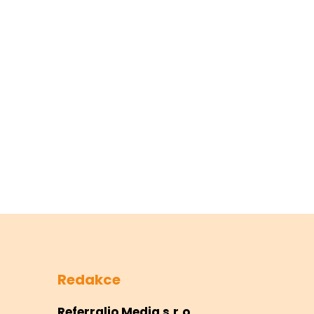
Redakce
Referralio Media s.r.o.