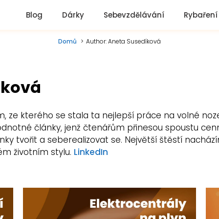
Blog
Dárky
Sebevzdělávání
Rybaření
Domů
Author: Aneta Susedíková
íková
, ze kterého se stala ta nejlepší práce na volné no
 hodnotné články, jenž čtenářům přinesou spoustu cenn
nky tvořit a seberealizovat se. Největší štěstí nach
ém životním stylu.
LinkedIn