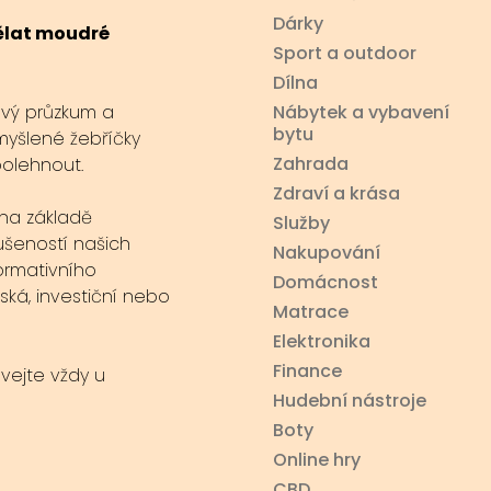
Dárky
dělat moudré
Sport a outdoor
Dílna
ový průzkum a
Nábytek a vybavení
bytu
myšlené žebříčky
Zahrada
polehnout.
Zdraví a krása
na základě
Služby
ušeností našich
Nakupování
ormativního
Domácnost
ská, investiční nebo
Matrace
Elektronika
Finance
ávejte vždy u
Hudební nástroje
Boty
Online hry
CBD