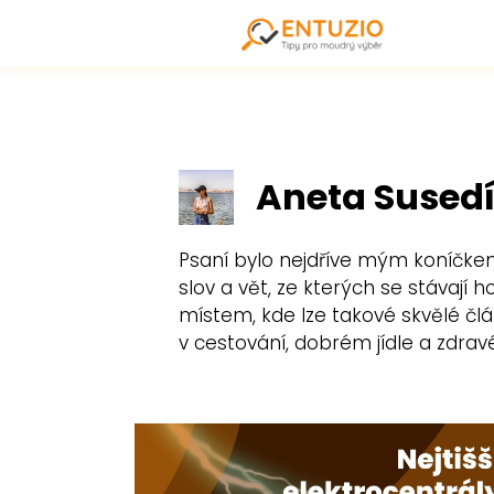
Aneta Sused
Psaní bylo nejdříve mým koníčkem
slov a vět, ze kterých se stávají
místem, kde lze takové skvělé člá
v cestování, dobrém jídle a zdrav