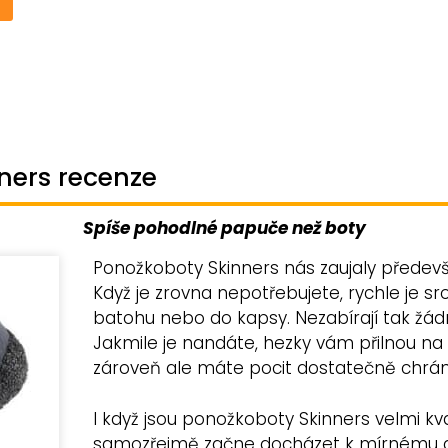
ners recenze
Spíše pohodlné papuče než boty
Ponožkoboty Skinners nás zaujaly předev
Když je zrovna nepotřebujete, rychle je sr
batohu nebo do kapsy. Nezabírají tak žád
Jakmile je nandáte, hezky vám přilnou na n
zároveň ale máte pocit dostatečně chrá
I když jsou ponožkoboty Skinners velmi kva
samozřejmě začne docházet k mírnému dr