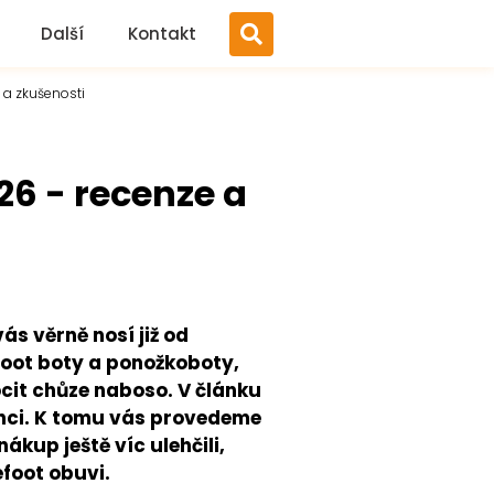
Další
Kontakt
 a zkušenosti
26 - recenze a
s věrně nosí již od
foot boty a ponožkoboty,
ocit chůze naboso. V článku
šanci. K tomu vás provedeme
kup ještě víc ulehčili,
efoot obuvi.