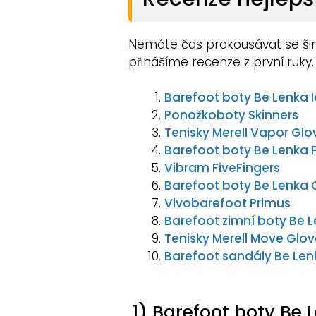
Nemáte čas prokousávat se širo
přinášíme recenze z první ruky.
Barefoot boty Be Lenka 
Ponožkoboty Skinners
Tenisky Merell Vapor Glo
Barefoot boty Be Lenka 
Vibram FiveFingers
Barefoot boty Be Lenka 
Vivobarefoot Primus
Barefoot zimní boty Be 
Tenisky Merell Move Glo
Barefoot sandály Be Len
1) Barefoot boty Be 