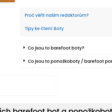
Proč věřit našim redaktorům?
Tipy ke čtení: Boty
Co jsou to barefoot boty?
Co jsou to ponožkoboty / barefoot po
ích barefoot bot a ponožkobo