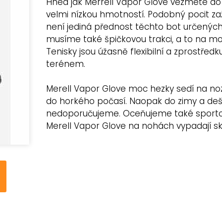
Hned jak Merrell Vapor Glove vezmete do 
velmi nízkou hmotností. Podobný pocit zaži
není jediná přednost těchto bot určených
musíme také špičkovou trakci, a to na m
Tenisky jsou úžasně flexibilní a zprostředk
terénem.
Merell Vapor Glove moc hezky sedí na noz
do horkého počasí. Naopak do zimy a deš
nedoporučujeme. Oceňujeme také sportov
Merell Vapor Glove na nohách vypadají sk