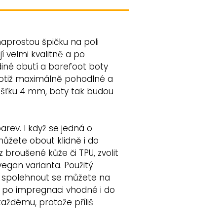
naprostou špičku na poli
í velmi kvalitně a po
diné obutí a barefoot boty
 totiž maximálně pohodlné a
ušťku 4 mm, boty tak budou
rev. I když se jedná o
můžete obout klidně i do
 broušené kůže či TPU, zvolit
 vegan varianta. Použitý
 a spolehnout se můžete na
u po impregnaci vhodné i do
aždému, protože příliš