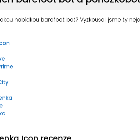
kou nabídkou barefoot bot? Vyzkoušeli jsme ty nejo
Icon
ve
Prime
City
Lenka
ve
ka
Lenka Icon recenze