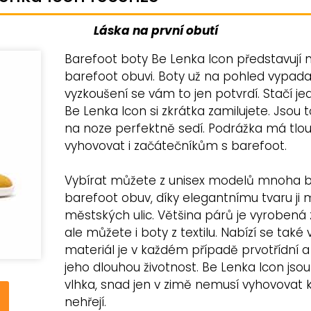
Láska na první obutí
Barefoot boty Be Lenka Icon představují 
barefoot obuvi. Boty už na pohled vypadaj
vyzkoušení se vám to jen potvrdí. Stačí je
Be Lenka Icon si zkrátka zamilujete. Jsou
na noze perfektně sedí. Podrážka má tlo
vyhovovat i začátečníkům s barefoot.
Vybírat můžete z unisex modelů mnoha ba
barefoot obuv, díky elegantnímu tvaru ji 
městských ulic. Většina párů je vyrobená z
ale můžete i boty z textilu. Nabízí se také
materiál je v každém případě prvotřídní
jeho dlouhou životnost. Be Lenka Icon jso
vlhka, snad jen v zimě nemusí vyhovovat k
nehřejí.