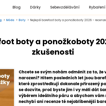
Blog
Dárky
Sebevzdělávání
Rybaření
og
Móda
Boty
Nejlepší barefoot boty a ponožkoboty 2026 – recenze
foot boty a ponožkoboty 20
zkušenosti
Chcete se svým nohám odměnit za to, že vá
narození? Hitem posledních let jsou bare
které zprostředkují dokonale přirozený p
se dozvíte, proč byste jim i vy měli dát 
výběrem ideálního páru a abychom vám ná
nechybí ani recenze té nejoblíbenější bar