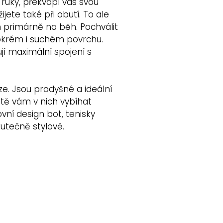
ruky, překvapí vás svou
jete také při obutí. To ale
 primárně na běh. Pochválit
okrém i suchém povrchu.
ují maximální spojení s
e. Jsou prodyšné a ideální
tě vám v nich vybíhat
ní design bot, tenisky
utečně stylově.