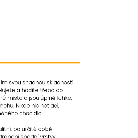
ším svou snadnou skladností.
olujete a hodíte třeba do
né místo a jsou úplně lehké.
ohu. Nikde nic netlačí,
něného chodidla.
litní, po určité době
obení spodní vrstvy.