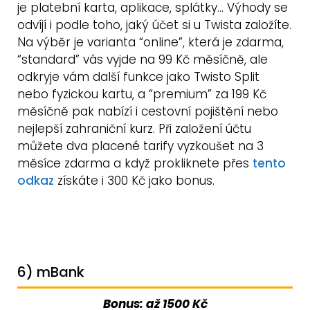
je platební karta, aplikace, splátky… Výhody se
odvíjí i podle toho, jaký účet si u Twista založíte.
Na výběr je varianta “online”, která je zdarma,
“standard” vás vyjde na 99 Kč měsíčně, ale
odkryje vám další funkce jako Twisto Split
nebo fyzickou kartu, a “premium” za 199 Kč
měsíčně pak nabízí i cestovní pojištění nebo
nejlepší zahraniční kurz. Při založení účtu
můžete dva placené tarify vyzkoušet na 3
měsíce zdarma a když prokliknete přes
tento
odkaz
získáte i 300 Kč jako bonus.
6) mBank
Bonus: až 1500 Kč