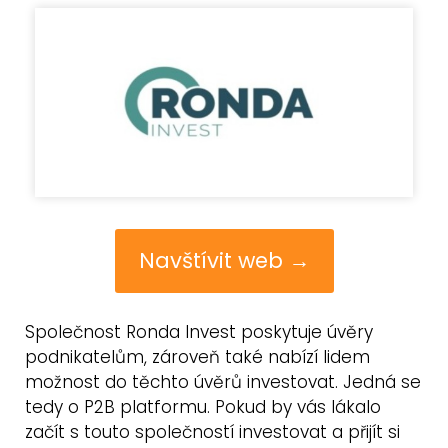
Navštívit web →
Společnost Ronda Invest poskytuje úvěry
podnikatelům, zároveň také nabízí lidem
možnost do těchto úvěrů investovat. Jedná se
tedy o P2B platformu. Pokud by vás lákalo
začít s touto společností investovat a přijít si