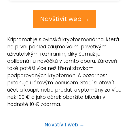
Navštívit web →
Kriptomat je slovinská kryptosměnárna, která
na první pohled zaujme velmi přívětivým
uživatelským rozhraním, díky čemuž je
oblíbená i u nováčků v tomto oboru. Zároveň
také potěší více než třemi stovkami
podporovaných kryptoměn. A pozornost
přitahuje i lákavým bonusem. Stačí si otevřít
účet a koupit nebo prodat kryptoměny za více
než 100 € a jako dárek obdržíte bitcoin v
hodnotě 10 € zdarma.
Navštívit web →