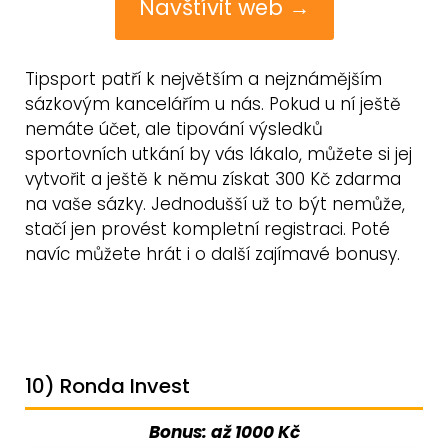
Navštívit web →
Tipsport patří k největším a nejznámějším
sázkovým kancelářím u nás. Pokud u ní ještě
nemáte účet, ale tipování výsledků
sportovních utkání by vás lákalo, můžete si jej
vytvořit a ještě k němu získat 300 Kč zdarma
na vaše sázky. Jednodušší už to být nemůže,
stačí jen provést kompletní registraci. Poté
navíc můžete hrát i o další zajímavé bonusy.
10) Ronda Invest
Bonus: až 1000 Kč