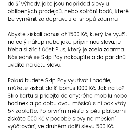
další výhody, jako jsou například slevy u
oblíbených prodejců, nebo sbírání bodů, které
lze vyměnit za dopravu z e-shopů zdarma.
Abyste získali bonus až 1500 Kč, který lze využít
na celý nákup nebo jako příjemnou slevu, je
třeba si zřídit účet Plus, který je zcela zdarma.
Následně se Skip Pay nakoupíte a do pár dnů
uvidíte na účtu slevu.
Pokud budete Skip Pay využívat i nadále,
můžete získat další bonus 1000 Kč. Jak na to?
Skip kartu si přidejte do chytrého mobilu nebo
hodinek a po dobu dvou měsíců s ní pak vždy
5× zaplaťte. Po prvním měsíci s pěti platbami
získáte 500 Kč v podobě slevy na měsíční
vyúčtování, ve druhém další slevu 500 Kč.