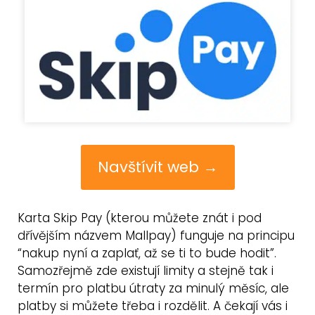
Navštívit web →
Karta Skip Pay (kterou můžete znát i pod
dřívějším názvem Mallpay) funguje na principu
“nakup nyní a zaplať, až se ti to bude hodit”.
Samozřejmě zde existují limity a stejně tak i
termín pro platbu útraty za minulý měsíc, ale
platby si můžete třeba i rozdělit. A čekají vás i