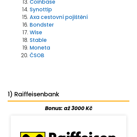
Coinbase
Synottip
Axa cestovní pojištění
Bondster
Wise
Stable
Moneta
ČSOB
1) Raiffeisenbank
Bonus: až 3000 Kč