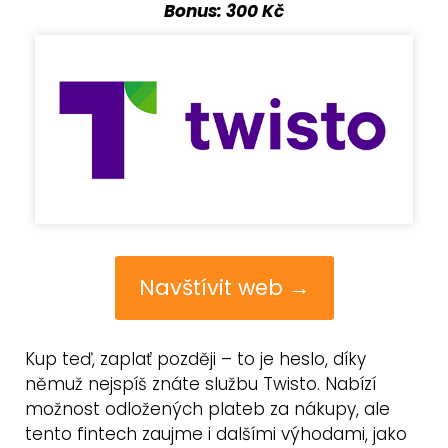
Bonus: 300 Kč
Navštívit web →
Kup teď, zaplať později – to je heslo, díky
němuž nejspíš znáte službu Twisto. Nabízí
možnost odložených plateb za nákupy, ale
tento fintech zaujme i dalšími výhodami, jako