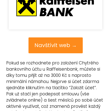
Navštívit web →
Pokud se rozhodnete pro založení Chytrého
bankovního účtu u Raiffeisenbank, můžete si
díky tomu přijít až na 3000 Kč s naprosto
minimální námahou. Nejprve si účet zdarma
sjednáte kliknutím na tlačítko “Založit účet”.
Pak už stačí jen podepsat smlouvu (vše
zvládnete online) a šest měsíců po sobě účet
aktivně využívat, což znamená provést každý