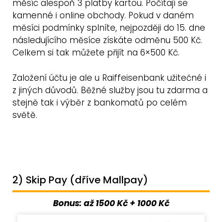
měsíc alespoň 3 platby kartou. Počítají se
kamenné i online obchody. Pokud v daném
měsíci podmínky splníte, nejpozději do 15. dne
následujícího měsíce získáte odměnu 500 Kč.
Celkem si tak můžete přijít na 6×500 Kč.
Založení účtu je ale u Raiffeisenbank užitečné i
z jiných důvodů. Běžné služby jsou tu zdarma a
stejně tak i výběr z bankomatů po celém
světě.
2) Skip Pay (dříve Mallpay)
Bonus: až 1500 Kč + 1000 Kč