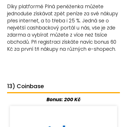
Díky platformě Plná peněženka můžete
jednoduše získávat zpět peníze za své nákupy
přes internet, a to třeba i 25 %. Jedná se o
největší cashbackový portál u nás, vše je zde
zdarma a vybírat můžete z více než tisíce
obchodů. Při registraci získáte navíc bonus 60
Kč za první tři nákupy na různých e-shopech.
13) Coinbase
Bonus: 200 Kč