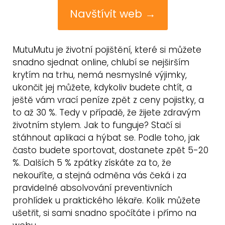
Navštívit web →
MutuMutu je životní pojištění, které si můžete
snadno sjednat online, chlubí se nejširším
krytím na trhu, nemá nesmyslné výjimky,
ukončit jej můžete, kdykoliv budete chtít, a
ještě vám vrací peníze zpět z ceny pojistky, a
to až 30 %. Tedy v případě, že žijete zdravým
životním stylem. Jak to funguje? Stačí si
stáhnout aplikaci a hýbat se. Podle toho, jak
často budete sportovat, dostanete zpět 5-20
%. Dalších 5 % zpátky získáte za to, že
nekouříte, a stejná odměna vás čeká i za
pravidelné absolvování preventivních
prohlídek u praktického lékaře. Kolik můžete
ušetřit, si sami snadno spočítáte i přímo na