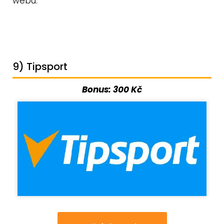
webu.
9) Tipsport
Bonus: 300 Kč