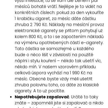
vyšší investice, ta se vám ale během pár
měsíců bohatě vrátí. Nejlépe je to vidět na
konkrétních číslech: pokud za den vykouříte
1 krabičku cigaret, za měsíc dáte částku
zhruba 2 790 Kč. Náklady na měsíční provoz
elektronické cigarety se přitom pohybují už
kolem 800 Kč, a to i se započtením nákladů
na výměnu opotřebených částí e-cigarety.
Tato částka se samozřejmě u každého
bude o něco lišit v závislosti na použité
náplni i stylu kouření – někdo tak ušetří víc,
někdo míň. V našem vzorovém příkladu
celková úspora vychází na 1 990 Kč na
měsíc. Obecně byste vždy měli ušetřit
zhruba polovinu toho, co dáte za klasické
cigarety. A to už pocítíte.
Nepotřebujete zapalovač
. Určitě to taky
znáte – zapomněli jste si zapalovač a nikdo