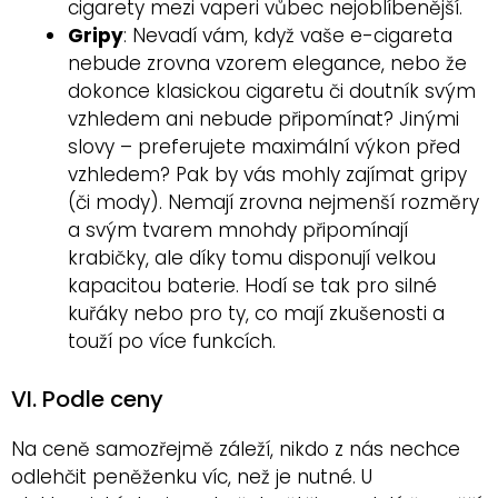
cigarety mezi vaperi vůbec nejoblíbenější.
Gripy
: Nevadí vám, když vaše e-cigareta
nebude zrovna vzorem elegance, nebo že
dokonce klasickou cigaretu či doutník svým
vzhledem ani nebude připomínat? Jinými
slovy – preferujete maximální výkon před
vzhledem? Pak by vás mohly zajímat gripy
(či mody). Nemají zrovna nejmenší rozměry
a svým tvarem mnohdy připomínají
krabičky, ale díky tomu disponují velkou
kapacitou baterie. Hodí se tak pro silné
kuřáky nebo pro ty, co mají zkušenosti a
touží po více funkcích.
VI. Podle ceny
Na ceně samozřejmě záleží, nikdo z nás nechce
odlehčit peněženku víc, než je nutné. U