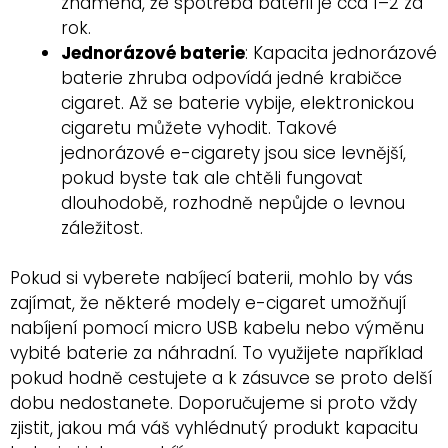
znamená, že spotřeba baterií je cca 1–2 za
rok.
Jednorázové baterie
: Kapacita jednorázové
baterie zhruba odpovídá jedné krabičce
cigaret. Až se baterie vybije, elektronickou
cigaretu můžete vyhodit. Takové
jednorázové e-cigarety jsou sice levnější,
pokud byste tak ale chtěli fungovat
dlouhodobě, rozhodně nepůjde o levnou
záležitost.
Pokud si vyberete nabíjecí baterii, mohlo by vás
zajímat, že některé modely e-cigaret umožňují
nabíjení pomocí micro USB kabelu nebo výměnu
vybité baterie za náhradní. To využijete například
pokud hodně cestujete a k zásuvce se proto delší
dobu nedostanete. Doporučujeme si proto vždy
zjistit, jakou má váš vyhlédnutý produkt kapacitu