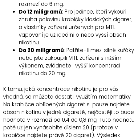
rozmezí do 6 mg.
Do 12 miligramů
: Pro jedince, kteří vykouří
zhruba polovinu krabičky klasických cigaret,
a vlastníky zařízení určených pro MTL
vapování je už ideální o něco vyšší obsah
nikotinu.
Do 20 miligramů
: Patříte-li mezi silné kuřáky
nebo jste zakoupili MTL zařízení s nižším
výkonem, zvládnete i vyšší koncentraci
nikotinu do 20 mg.
K tomu, jaká koncentrace nikotinu je pro vás
vhodná, se můžete dostat i využitím matematiky.
Na krabičce oblíbených cigaret si pouze najdete
obsah nikotinu v jedné cigaretě, nejčastěji to bude
hodnota v rozmezí od 0,4 do 0,8 mg. Tuto hodnotu
poté už jen vynásobíte číslem 20 (protože v
krabičce najdete právě 20 cigaret). Výsledek