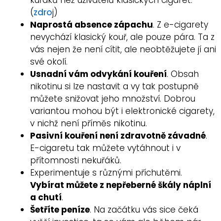
(
zdro
j)
Naprostá absence zápachu
. Z e-cigarety
nevychází klasický kouř, ale pouze pára. Ta z
vás nejen že není cítit, ale neobtěžujete jí ani
své okolí.
Usnadní vám odvykání kouření
. Obsah
nikotinu si lze nastavit a vy tak postupně
můžete snižovat jeho množství. Dobrou
variantou mohou být i elektronické cigarety,
v nichž není příměs nikotinu.
Pasivní kouření není zdravotně závadné
.
E-cigaretu tak můžete vytáhnout i v
přítomnosti nekuřáků.
Experimentuje s různými příchutěmi.
Vybírat můžete z nepřeberné škály náplní
a chutí
.
Šetříte peníze
. Na začátku vás sice čeká