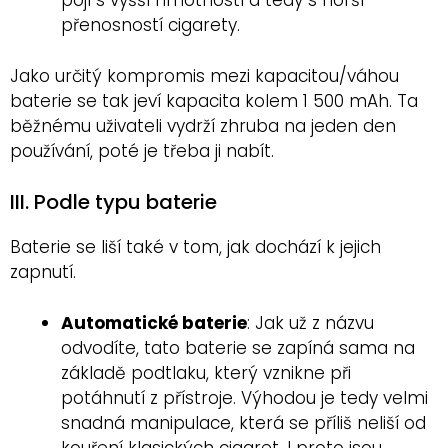
pojí s vyšší hmotností a tedy s horší
přenosností cigarety.
Jako určitý kompromis mezi kapacitou/váhou
baterie se tak jeví kapacita kolem 1 500 mAh. Ta
běžnému uživateli vydrží zhruba na jeden den
používání, poté je třeba ji nabít.
III. Podle typu baterie
Baterie se liší také v tom, jak dochází k jejich
zapnutí.
Automatické baterie
: Jak už z názvu
odvodíte, tato baterie se zapíná sama na
základě podtlaku, který vznikne při
potáhnutí z přístroje. Výhodou je tedy velmi
snadná manipulace, která se příliš neliší od
kouření klasických cigaret. I proto jsou