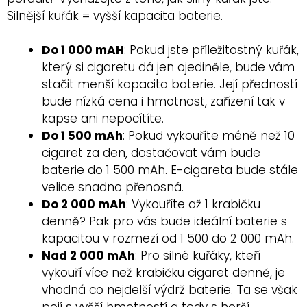
Silnější kuřák = vyšší kapacita baterie.
Do 1 000 mAH
: Pokud jste příležitostný kuřák,
který si cigaretu dá jen ojediněle, bude vám
stačit menší kapacita baterie. Její předností
bude nízká cena i hmotnost, zařízení tak v
kapse ani nepocítíte.
Do 1 500 mAh
: Pokud vykouříte méně než 10
cigaret za den, dostačovat vám bude
baterie do 1 500 mAh. E-cigareta bude stále
velice snadno přenosná.
Do 2 000 mAh
: Vykouříte až 1 krabičku
denně? Pak pro vás bude ideální baterie s
kapacitou v rozmezí od 1 500 do 2 000 mAh.
Nad 2 000 mAh
: Pro silné kuřáky, kteří
vykouří více než krabičku cigaret denně, je
vhodná co nejdelší výdrž baterie. Ta se však