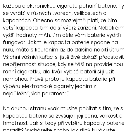
Každou elektronickou cigaretu pohání baterie. Ty
se vyrábí v různých tvarech, velikostech a
kapacitách. Obecně samozřejmě platí, že čím
větší kapacita, tím delší výdrž zařízení. Neboli čím
vyšší hodnoty mAh, tím déle vám baterie vydrží
fungovat. Jakmile kapacita baterie spadne na
nulu, máte s kouřením až do dalšího nabití útrum.
Všichni vášniví kuřáci si jistě živě dokáží představit
nepříjemnost situace, kdy se těší na pravidelnou
ranní cigaretku, ale kvůli vybité baterii si ji užít
nemohou. Právě proto je kapacita baterie při
výběru elektronické cigarety jedním z
nejdůležitějších parametrů.
Na druhou stranu však musíte počítat s tím, že s
kapacitou baterie se zvyšuje i její cena, velikost a
hmotnost. Jak si tedy při výběru kapacity baterie
poradit? Vycházejte z toho, jak silný kuřák jste.