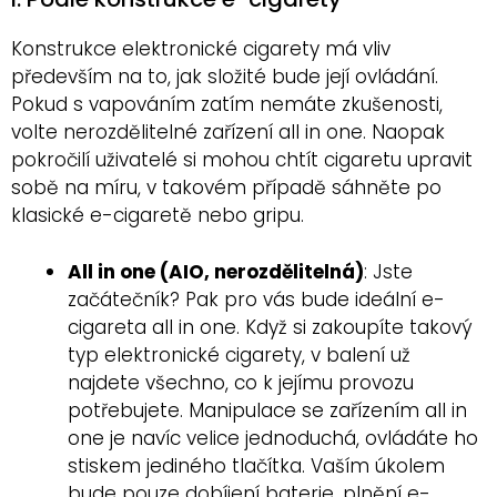
Konstrukce elektronické cigarety má vliv
především na to, jak složité bude její ovládání.
Pokud s vapováním zatím nemáte zkušenosti,
volte nerozdělitelné zařízení all in one. Naopak
pokročilí uživatelé si mohou chtít cigaretu upravit
sobě na míru, v takovém případě sáhněte po
klasické e-cigaretě nebo gripu.
All in one (AIO, nerozdělitelná)
: Jste
začátečník? Pak pro vás bude ideální e-
cigareta all in one. Když si zakoupíte takový
typ elektronické cigarety, v balení už
najdete všechno, co k jejímu provozu
potřebujete. Manipulace se zařízením all in
one je navíc velice jednoduchá, ovládáte ho
stiskem jediného tlačítka. Vaším úkolem
bude pouze dobíjení baterie, plnění e-