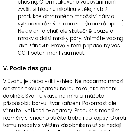
chasing. Cílem takového vapování není
zvýšit si hladinu nikotinu v těle, nýbrž
produkce ohromného množství páry a
vytváření různých obrazců (kroužků apod.).
Nejde ani o chuť, ale skutečně pouze o
mraky a další mraky páry. Vnímáte vaping
jako zábavu? Právě v tom případě by vás
CCH potah mohl zaujmout.
V. Podle designu
V úvahu je třeba vzít i vzhled. Ne nadarmo mnozí
elektronickou cigaretu berou také jako módní
doplněk. Svému vkusu na míru si můžete
přizpůsobit barvu i tvar zařízení. Pozornost ale
věnujte i velikosti e-cigarety. Produkt s menšími
rozměry si snadno strčíte třeba i do kapsy. Oproti
tomu modely s větším zásobníkem už se nedají