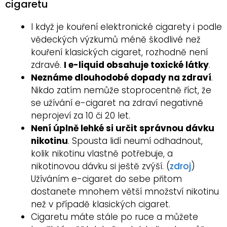
cigaretu
I když je kouření elektronické cigarety i podle
vědeckých výzkumů méně škodlivé než
kouření klasických cigaret, rozhodně není
zdravé.
I e-liquid obsahuje toxické látky
.
Neznáme dlouhodobé dopady na zdraví
.
Nikdo zatím nemůže stoprocentně říct, že
se užívání e-cigaret na zdraví negativně
neprojeví za 10 či 20 let.
Není úplně lehké si určit správnou dávku
nikotinu
. Spousta lidí neumí odhadnout,
kolik nikotinu vlastně potřebuje, a
nikotinovou dávku si ještě zvýší. (
zdroj
)
Užíváním e-cigaret do sebe přitom
dostanete mnohem větší množství nikotinu
než v případě klasických cigaret.
Cigaretu máte stále po ruce a můžete