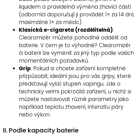
liquidem a pravidelná výměna žhavící části
(odborníci doporučují ji provádět 1× za 14 dní,
maximálně 1× za měsíc).
Klasická e-cigareta (rozdělitelná)
:
Clearomizér můžete pohodlně oddělit od
baterie. V čem je to výhodné? Clearomizér
či baterii lze vyměnit za jiný typ podle vašich
momentálních požadavků.
Grip
: Pokud si chcete zařízení kompletně
přizpůsobit, ideální jsou pro vás gripy, které
představují vyšší stupeň vapingu. Jde o
technicky velmi pokročilá zařízení, u nichž si
můžete nastavovat různé parametry jako
například teplotu žhavení, intenzitu páry
nebo výkon.
II. Podle kapacity baterie