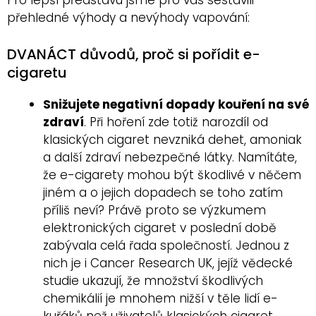
Pro lepší představu jsme pro vás sestavili
přehledné výhody a nevýhody vapování:
DVANÁCT důvodů, proč si pořídit e-
cigaretu
Snižujete negativní dopady kouření na své
zdraví
. Při hoření zde totiž narozdíl od
klasických cigaret nevzniká dehet, amoniak
a další zdraví nebezpečné látky. Namítáte,
že e-cigarety mohou být škodlivé v něčem
jiném a o jejich dopadech se toho zatím
příliš neví? Právě proto se výzkumem
elektronických cigaret v poslední době
zabývala celá řada společností. Jednou z
nich je i Cancer Research UK, jejíž vědecké
studie ukazují, že množství škodlivých
chemikálií je mnohem nižší v těle lidí e-
kuřáků než uživatelů klasických cigaret.