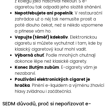
z kolegů jako naschvál nekouří. S e-
cigaretou tak odpadá jeho složité shánění.
Nepotřebujete ani popelník
. V restaurační
zahrádce už o něj tak nemusíte prosit a
poté dlouho čekat, než si někdo vzpomene
a přinese vám ho.
Vapujte (téměř) kdekoliv
. Elektronickou
cigaretu si můžete vychutnat i tam, kde by
klasický cigaretový kouř mohl vadit.
Výborná chuť
. Podle mnohých chutnají
dokonce lépe než klasické cigarety.
Konec žlutým zubům
. E-cigarety vám je
nezabarví.
Používání elektronických cigaret je
hračka
. Plnění e-liquidem a výměnu žhavící
hlavy zvládnou i začátečníci.
SEDM důvodů, proč si nepořizovat e-