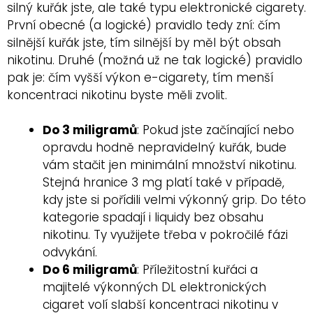
silný kuřák jste, ale také typu elektronické cigarety.
První obecné (a logické) pravidlo tedy zní: čím
silnější kuřák jste, tím silnější by měl být obsah
nikotinu. Druhé (možná už ne tak logické) pravidlo
pak je: čím vyšší výkon e-cigarety, tím menší
koncentraci nikotinu byste měli zvolit.
Do 3 miligramů
: Pokud jste začínající nebo
opravdu hodně nepravidelný kuřák, bude
vám stačit jen minimální množství nikotinu.
Stejná hranice 3 mg platí také v případě,
kdy jste si pořídili velmi výkonný grip. Do této
kategorie spadají i liquidy bez obsahu
nikotinu. Ty využijete třeba v pokročilé fázi
odvykání.
Do 6 miligramů
: Příležitostní kuřáci a
majitelé výkonných DL elektronických
cigaret volí slabší koncentraci nikotinu v