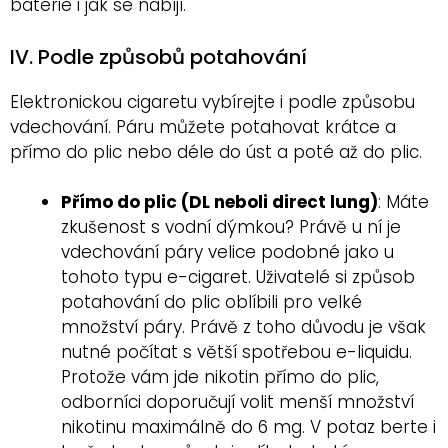
baterie i jak se nabíjí.
IV. Podle způsobů potahování
Elektronickou cigaretu vybírejte i podle způsobu
vdechování. Páru můžete potahovat krátce a
přímo do plic nebo déle do úst a poté až do plic.
Přímo do plic (DL neboli direct lung)
: Máte
zkušenost s vodní dýmkou? Právě u ní je
vdechování páry velice podobné jako u
tohoto typu e-cigaret. Uživatelé si způsob
potahování do plic oblíbili pro velké
množství páry. Právě z toho důvodu je však
nutné počítat s větší spotřebou e-liquidu.
Protože vám jde nikotin přímo do plic,
odborníci doporučují volit menší množství
nikotinu maximálně do 6 mg. V potaz berte i