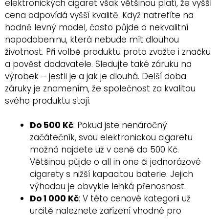
elektronických cigaret však většinou platí, že vyšší
cena odpovídá vyšší kvalitě. Když natrefíte na
hodně levný model, často půjde o nekvalitní
napodobeninu, která nebude mít dlouhou
životnost. Při volbě produktu proto zvažte i značku
a pověst dodavatele. Sledujte také záruku na
výrobek – jestli je a jak je dlouhá. Delší doba
záruky je znamením, že společnost za kvalitou
svého produktu stojí.
Do 500 Kč
: Pokud jste nenáročný
začátečník, svou elektronickou cigaretu
možná najdete už v ceně do 500 Kč.
Většinou půjde o all in one či jednorázové
cigarety s nižší kapacitou baterie. Jejich
výhodou je obvykle lehká přenosnost.
Do 1 000 Kč
: V této cenové kategorii už
určitě naleznete zařízení vhodné pro