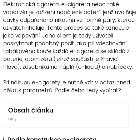
Elektronická cigareta, e-cigareta nebo také
vaporizér je zařízení napájené baterií, jenž uvolňuje
dávky odpařeného nikotinu ve formě páry, kterou
uživatel inhaluje. Tento proces se také označuje
jako vapování. Jeho cílem je tedy uživateli
poskytnout podobný pocit jako při vdechování
tabákového kouře.Každá e-cigareta se skládá z
baterie, atomizéru (jehož součástí je žhavící
hlava), zásobníku na náplň (e-liquid) a nabíječky.
Při nákupu e-cigarety je nutné vzít v potaz hned
několik parametrů. Podle čeho tedy vybírat?
Obsah článku
I. Podle konstrukce e-cigarety