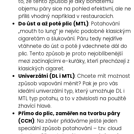
to, že tento způsob je díky bohatému
objemu páry sice na pohled efektivní, ale ne
příliš vhodný například v restauracích.
Do úst a až poté plic (MTL)
: Potahování
„mouth to lung“ je nejvíc podobné klasickým
cigaretám a šlukování. Páru tedy nejdříve
vtáhnete do úst a poté ji vdechnete dál do
plic. Tento způsob je proto nejoblíbenější
mezi začínajícími e-kuřáky, kteří přecházejí z
klasických cigaret.
Univerzální (DL i MTL)
: Chcete mít možnost
způsob vapování měnit? Pak je pro vás
ideální univerzální typ, který umožňuje DL i
MTL typ potahu, a to v závislosti na použité
žhavící hlavě.
Přímo do plic, zaměřen na tvorbu páry
(CCH)
: Na závěr přidáváme ještě jeden
speciální způsob potahování – tzv. cloud