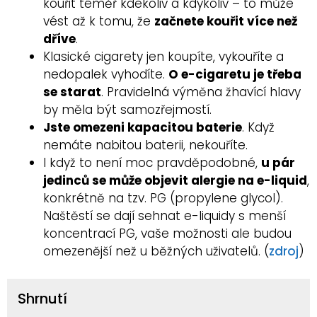
kouřit téměř kdekoliv a kdykoliv – to může
vést až k tomu, že
začnete kouřit více než
dříve
.
Klasické cigarety jen koupíte, vykouříte a
nedopalek vyhodíte.
O e-cigaretu je třeba
se starat
. Pravidelná výměna žhavící hlavy
by měla být samozřejmostí.
Jste omezeni kapacitou baterie
. Když
nemáte nabitou baterii, nekouříte.
I když to není moc pravděpodobné,
u pár
jedinců se může objevit alergie na e-liquid
,
konkrétně na tzv. PG (propylene glycol).
Naštěstí se dají sehnat e-liquidy s menší
koncentrací PG, vaše možnosti ale budou
omezenější než u běžných uživatelů. (
zdroj
)
Shrnutí