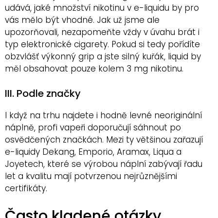
udává, jaké množství nikotinu v e-liquidu by pro
vás mělo být vhodné. Jak už jsme ale
upozorňovali, nezapomeňte vždy v úvahu brát i
typ elektronické cigarety. Pokud si tedy pořídíte
obzvlášť výkonný grip a jste silný kuřák, liquid by
měl obsahovat pouze kolem 3 mg nikotinu.
III. Podle značky
I když na trhu najdete i hodně levné neoriginální
náplně, profi vapeři doporučují sáhnout po
osvědčených značkách. Mezi ty většinou zařazují
e-liquidy Dekang, Emporio, Aramax, Liqua a
Joyetech, které se výrobou náplní zabývají řadu
let a kvalitu mají potvrzenou nejrůznějšími
certifikáty.
Často kladené otázky