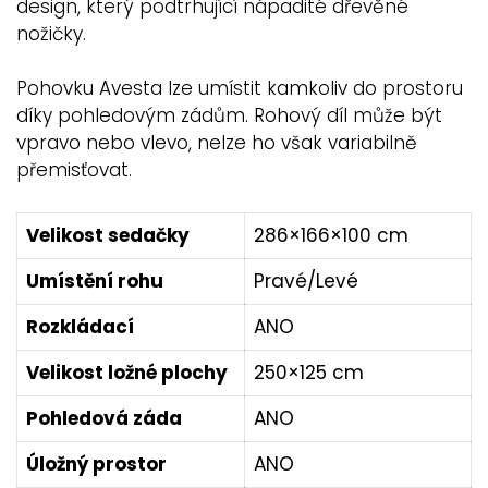
design, který podtrhující nápadité dřevěné
nožičky.
Pohovku Avesta lze umístit kamkoliv do prostoru
díky pohledovým zádům. Rohový díl může být
vpravo nebo vlevo, nelze ho však variabilně
přemisťovat.
Velikost sedačky
286×166×100 cm
Umístění rohu
Pravé/Levé
Rozkládací
ANO
Velikost ložné plochy
250×125 cm
Pohledová záda
ANO
Úložný prostor
ANO