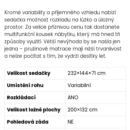
Kromě variability a příjemného vzhledu nabízí
sedačka možnost rozkladu na lůžko a úložný
prostor. Za velice příznivou cenu tak dostanete
multifunkční kousek nábytku, který má hned tři
způsoby využití. Větší nevýhoda by se našla jen
jedna – pružinové matrace mají nižší trvanlivost
a nelze počítat s tím, že vydrží desítky let.
Velikost sedačky
232×144×71 cm
Umístění rohu
Variabilní
Rozkládací
ANO
Velikost ložné plochy
200×132 cm
Pohledová záda
NE