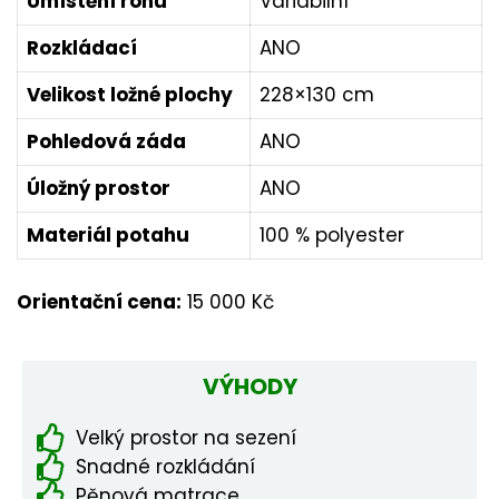
Umístění rohu
Variabilní
Rozkládací
ANO
Velikost ložné plochy
228×130 cm
Pohledová záda
ANO
Úložný prostor
ANO
Materiál potahu
100 % polyester
Orientační cena:
15 000 Kč
VÝHODY
Velký prostor na sezení
Snadné rozkládání
Pěnová matrace