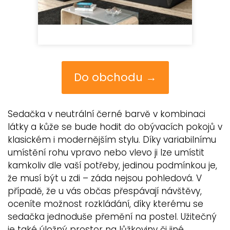
Do obchodu →
Sedačka v neutrální černé barvě v kombinaci
látky a kůže se bude hodit do obývacích pokojů v
klasickém i modernějším stylu. Díky variabilnímu
umístění rohu vpravo nebo vlevo ji lze umístit
kamkoliv dle vaší potřeby, jedinou podmínkou je,
že musí být u zdi – záda nejsou pohledová. V
případě, že u vás občas přespávají návštěvy,
oceníte možnost rozkládání, díky kterému se
sedačka jednoduše přemění na postel. Užitečný
je také úložný prostor na lůžkoviny či jiné