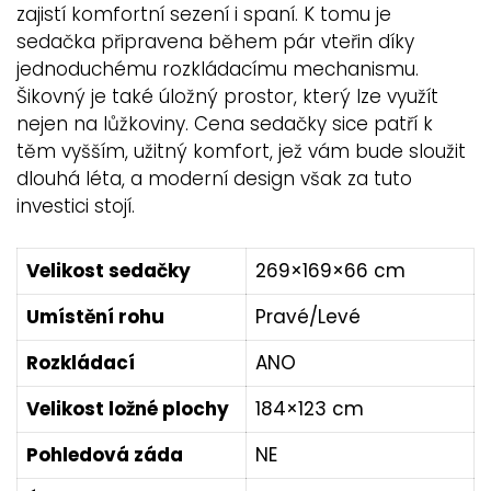
zajistí komfortní sezení i spaní. K tomu je
sedačka připravena během pár vteřin díky
jednoduchému rozkládacímu mechanismu.
Šikovný je také úložný prostor, který lze využít
nejen na lůžkoviny. Cena sedačky sice patří k
těm vyšším, užitný komfort, jež vám bude sloužit
dlouhá léta, a moderní design však za tuto
investici stojí.
Velikost sedačky
269×169×66 cm
Umístění rohu
Pravé/Levé
Rozkládací
ANO
Velikost ložné plochy
184×123 cm
Pohledová záda
NE