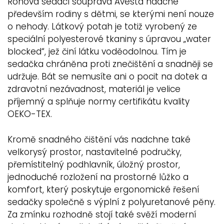
Rohová sedací souprava Avesta nadche
především rodiny s dětmi, se kterými není nouze
o nehody. Látkový potah je totiž vyrobený ze
speciální polyesterové tkaniny s úpravou „water
blocked“, jež činí látku voděodolnou. Tím je
sedačka chráněna proti znečištění a snadněji se
udržuje. Bát se nemusíte ani o pocit na dotek a
zdravotní nezávadnost, materiál je velice
příjemný a splňuje normy certifikátu kvality
OEKO-TEX.
Kromě snadného čištění vás nadchne také
velkorysý prostor, nastavitelné područky,
přemístitelný podhlavník, úložný prostor,
jednoduché rozložení na prostorné lůžko a
komfort, který poskytuje ergonomické řešení
sedačky společně s výplní z polyuretanové pěny.
Za zmínku rozhodně stojí také svěží moderní