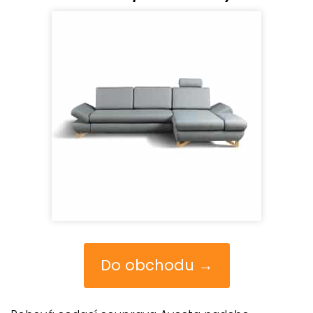
Do obchodu →