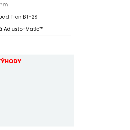
 mm
road Tron BT-2S
á Adjusto-Matic™
VÝHODY