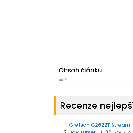
Obsah článku
Recenze nejlepší
Gretsch G2622T Streamlin
Jay Turser JT-30-MRD-A