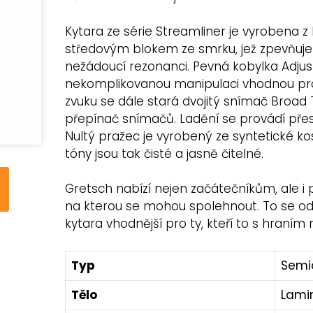
Kytara ze série Streamliner je vyrobena 
středovým blokem ze smrku, jež zpevňuje
nežádoucí rezonanci. Pevná kobylka Adjus
nekomplikovanou manipulaci vhodnou pro
zvuku se dále stará dvojitý snímač Broad
přepínač snímačů. Ladění se provádí přes
Nultý pražec je vyrobený ze syntetické kos
tóny jsou tak čisté a jasně čitelné.
Gretsch nabízí nejen začátečníkům, ale i 
na kterou se mohou spolehnout. To se odrá
kytara vhodnější pro ty, kteří to s hraním
Typ
Semi
Tělo
Lami