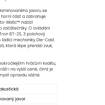
z laminovaného javoru se
 horní část a zabraňuje
to-Matic™ nabízí
 začátečníky. O ovládání
 Tron BT-2S, 3 polohový
 ladící mechaniky Die-Cast.
ti, která lépe přenáší zvuk,
pokročilejším hráčům kvalitu,
ží i na vyšší ceně, čímž je
 myslí opravdu vážně.
akustická
novaný javor