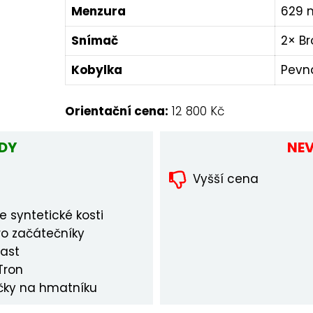
Menzura
629
Snímač
2× B
Kobylka
Pevn
Orientační cena:
12 800 Kč
DY
NE
Vyšší cena
e syntetické kosti
ro začátečníky
ast
Tron
ačky na hmatníku