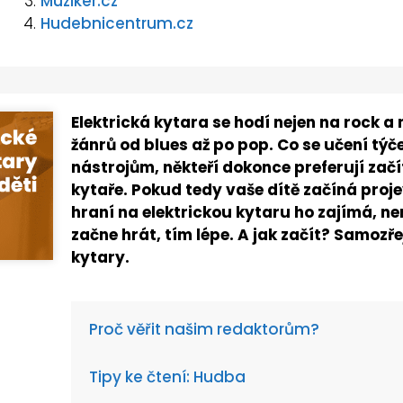
Muziker.cz
Hudebnicentrum.cz
Elektrická kytara se hodí nejen na rock a 
žánrů od blues až po pop. Co se učení týč
nástrojům, někteří dokonce preferují začí
kytaře. Pokud tedy vaše dítě začíná proj
hraní na elektrickou kytaru ho zajímá, ne
začne hrát, tím lépe. A jak začít? Samo
kytary.
Proč věřit našim redaktorům?
Tipy ke čtení: Hudba