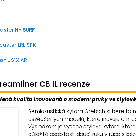
aster HH SURF
caster LRL SPK
ion JS1X AR
reamliner CB IL recenze
ěřená kvalita inovovaná o moderní prvky ve stylov
Semiakustická kytara Gretsch si bere to n
osvědčených modelů, které inovuje o mod
Výsledkem je vysoce stylová kytara, která
důležitá osobitost jdoucí ruku v ruce s b