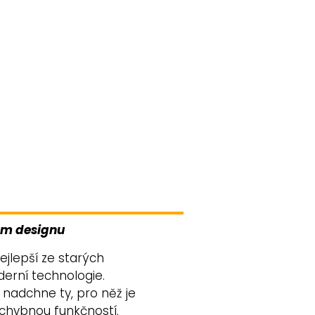
ém designu
ejlepší ze starých
erní technologie.
 nadchne ty, pro něž je
ezchybnou funkčností.