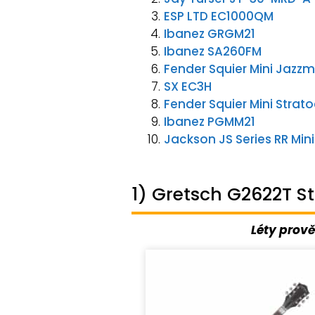
ESP LTD EC1000QM
Ibanez GRGM21
Ibanez SA260FM
Fender Squier Mini Jazzm
SX EC3H
Fender Squier Mini Strato
Ibanez PGMM21
Jackson JS Series RR Min
1) Gretsch G2622T St
Léty prov