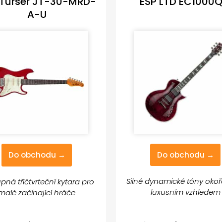
 Turser JT-30-MRD-
ESP LTD EC1000
A-U
Do obchodu →
Do obchodu →
Silné dynamické tóny oko
pná tříčtvrteční kytara pro
luxusním vzhledem
malé začínající hráče