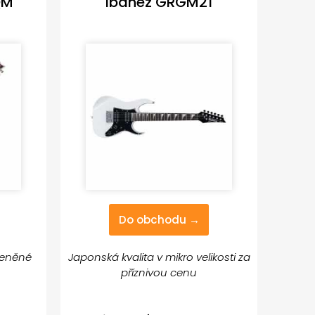
QM
Ibanez GRGM21
Do obchodu →
řeněné
Japonská kvalita v mikro velikosti za
příznivou cenu