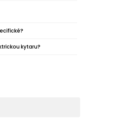
pecifické?
ktrickou kytaru?