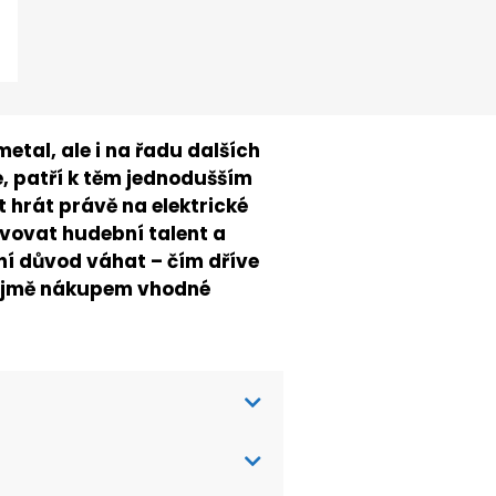
metal, ale i na řadu dalších
e, patří k těm jednodušším
t hrát právě na elektrické
evovat hudební talent a
ní důvod váhat – čím dříve
zřejmě nákupem vhodné