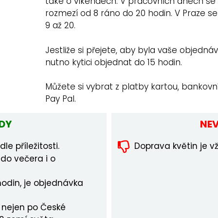
také o víkendech. V pracovních dnech se 
rozmezí od 8 ráno do 20 hodin. V Praze s
9 až 20.
Jestliže si přejete, aby byla vaše objedná
nutno kytici objednat do 15 hodin.
Můžete si vybrat z platby kartou, bankov
Pay Pal.
DY
NE
le příležitosti.
Doprava květin je v
 do večera i o
odin, je objednávka
 nejen po České