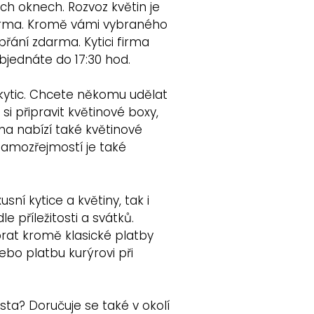
ých oknech. Rozvoz květin je
darma. Kromě vámi vybraného
přání zdarma. Kytici firma
objednáte do 17:30 hod.
 kytic. Chcete někomu udělat
si připravit květinové boxy,
ma nabízí také květinové
Samozřejmostí je také
sní kytice a květiny, tak i
le příležitosti a svátků.
rat kromě klasické platby
ebo platbu kurýrovi při
sta? Doručuje se také v okolí