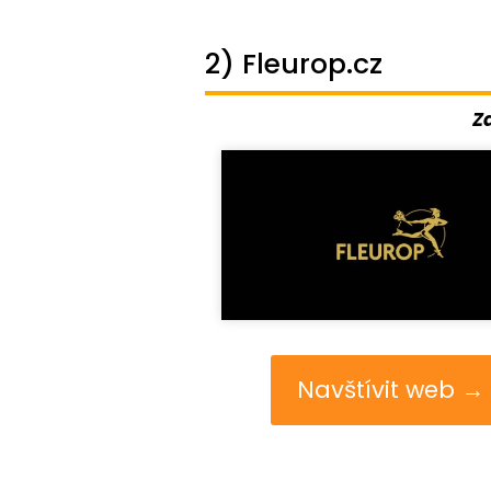
2) Fleurop.cz
Z
Navštívit web →