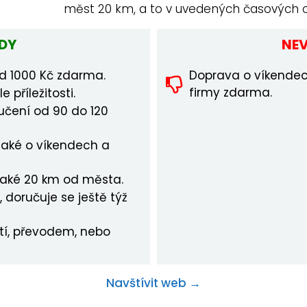
měst 20 km, a to v uvedených časových 
DY
NE
Doprava o víkendec
d 1000 Kč zdarma.
firmy zdarma.
 příležitosti.
učení od 90 do 120
také o víkendech a
také 20 km od města.
 doručuje se ještě týž
etí, převodem, nebo
Navštívit web →