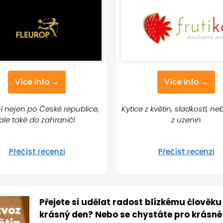
Více info →
Více info →
ní nejen po České republice,
Kytice z květin, sladkostí, n
ale také do zahraničí
z uzenin
Přečíst recenzi
Přečíst recenzi
Přejete si udělat radost blízkému člověku 
krásný den? Nebo se chystáte pro krásné