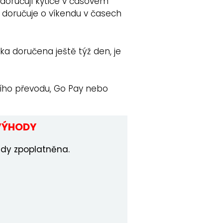
doručují kytice v časovém
e doručuje o víkendu v časech
vka doručena ještě týž den, je
ního převodu, Go Pay nebo
VÝHODY
ždy zpoplatněna.