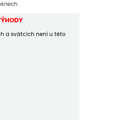
oknech.
VÝHODY
h a svátcích není u této