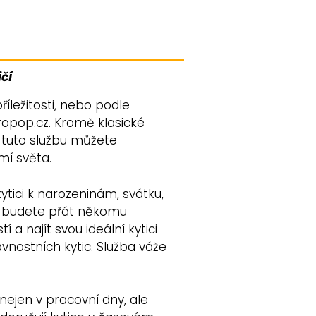
čí
příležitosti, nebo podle
ropop.cz. Kromě klasické
i tuto službu můžete
mí světa.
tici k narozeninám, svátku,
si budete přát někomu
 a najít svou ideální kytici
avnostních kytic. Služba váže
nejen v pracovní dny, ale