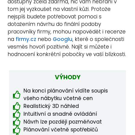
dostupný zcela zdarma, nic vám nebrání v
tom jej vyzkoušet na vlastní kůži. Protože
nejspíš budete potřebovat pomoci s
dotažením návrhu do finální podoby
pracovníky firmy, mohou napovědět i recenze
na
firmy.cz
nebo
Googlu
, které o společnosti
vesměs hovoří pozitivně. Najít si můžete i
hodnocení konkrétní pobočky ve vaší blízkosti.
VÝHODY
Na konci plánování vidíte soupis
všeho nábytku včetně cen
Realistický 3D náhled
Intuitivní a snadné ovládání
Návrh lze později pozměňovat
Plánování včetně spotřebičů