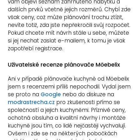
vám objeví seznam zahrnutého nábytku a
dalších prvků včetně jejich rozměrů. Chybí zde
však ceny, což může plánování trochu ztížit,
nevíte totiž, zda jste nepřekročili svůj rozpočet.
Pokud chcete mít návrh stále u sebe, můžete
si jej nechat zaslat e-mailem, k tomu je však
zapotřebí registrace.
Uživatelské recenze plánovače Möebelix
Ani v případě plánovače kuchyně od Möebelix
jsem s recenzemi příliš nepochodil. Vydal jsem
se proto na
Google
nebo do diskuze na
modrastrecha.cz
pro zkušenosti přímo se
společností a jejich kuchyněmi. Příznivé ceny,
ochotná obsluha a kvalitní návrhy i montáže
kuchyně jsou tím, co lidé nejčastěji vychvalují.
Ovšem i zde se na některých pobočkách