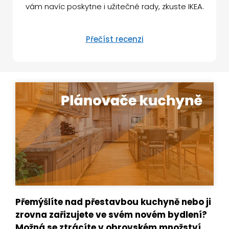
vám navíc poskytne i užitečné rady, zkuste IKEA.
Přečíst recenzi
Přemýšlíte nad přestavbou kuchyně nebo ji
zrovna zařizujete ve svém novém bydlení?
Možná se ztrácíte v obrovském množství