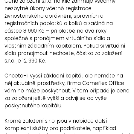
Cena založení s.r.o. na klíč zahrnuje všechny
nezbytné úkony včetně registrace
živnostenského oprávnění, správních a
registračních poplatků a kolků a začíná na
částce 8 990 Kč – při platbě na dva roky
společně s pronájmem virtuálního sídla a
vlastním základním kapitálem. Pokud si virtuální
sídlo pronajmout nechcete, částka za založení
s.r.o. je 12 990 Kč.
Chcete-li vyšší základní kapitál, ale nemáte na
něj aktuálně prostředky, firma Comeflex Office
vám ho může poskytnout. V tom případě je cena
za založení ještě vyšší a odvíjí se od výše
poskytnutého kapitálu.
Kromě založení s.r.o. jsou v nabídce další
komplexní služby pro podnikatele, například