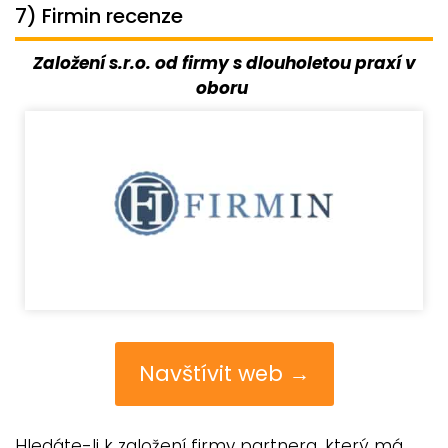
7) Firmin recenze
Založení s.r.o. od firmy s dlouholetou praxí v
oboru
Navštívit web →
Hledáte-li k založení firmy partnera, který má