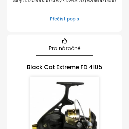
Silný robustní sumcový naviják za příznivou cenu
Přečíst popis
Pro náročné
Black Cat Extreme FD 4105