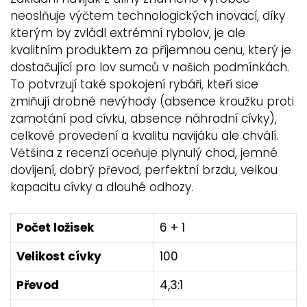
neoslňuje výčtem technologických inovací, díky
kterým by zvládl extrémní rybolov, je ale
kvalitním produktem za příjemnou cenu, který je
dostačující pro lov sumců v našich podmínkách.
To potvrzují také spokojení rybáři, kteří sice
zmiňují drobné nevýhody (absence kroužku proti
zamotání pod cívku, absence náhradní cívky),
celkové provedení a kvalitu navijáku ale chválí.
Většina z recenzí oceňuje plynulý chod, jemné
dovíjení, dobrý převod, perfektní brzdu, velkou
kapacitu cívky a dlouhé odhozy.
Počet ložisek
6 + 1
Velikost cívky
100
Převod
4,3:1