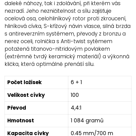
daleké náhozy, tak i zdolávání, při kterém vás
nezradí. Jeho nezničitelnost a sílu zajišťuje
ocelová osa, celohliníkový rotor proti zkroucení,
hliníková cívka, S-křížový návin vlasce, silná brzda
s antireverzním systémem, převody z bronzu a
nerez oceli, rolnička s Anti-twist sytémem
potažená titanovo-nitridovým povlakem
(extrémně tvrdý keramický materiál) a výkonná
klička, která optimálně přenáší sílu.
Počet ložisek
6 + 1
Velikost cívky
100
Převod
4,4:1
Hmotnost
1 084 gramů
Kapacita cívky
0.45 mm/700 m