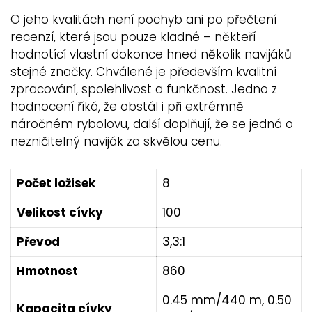
O jeho kvalitách není pochyb ani po přečtení
recenzí, které jsou pouze kladné – někteří
hodnotící vlastní dokonce hned několik navijáků
stejné značky. Chválené je především kvalitní
zpracování, spolehlivost a funkčnost. Jedno z
hodnocení říká, že obstál i při extrémně
náročném rybolovu, další doplňují, že se jedná o
nezničitelný naviják za skvělou cenu.
Počet ložisek
8
Velikost cívky
100
Převod
3,3:1
Hmotnost
860
0.45 mm/440 m, 0.50
Kapacita cívky