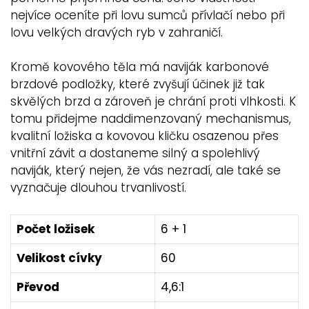
nejvíce oceníte při lovu sumců přívlačí nebo při
lovu velkých dravých ryb v zahraničí.
Kromě kovového těla má naviják karbonové
brzdové podložky, které zvyšují účinek již tak
skvělých brzd a zároveň je chrání proti vlhkosti. K
tomu přidejme naddimenzovaný mechanismus,
kvalitní ložiska a kovovou kličku osazenou přes
vnitřní závit a dostaneme silný a spolehlivý
naviják, který nejen, že vás nezradí, ale také se
vyznačuje dlouhou trvanlivostí.
Počet ložisek
6 + 1
Velikost cívky
60
Převod
4,6:1