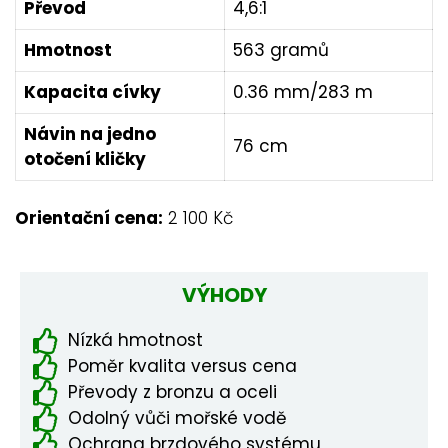
Převod
4,6:1
Hmotnost
563 gramů
Kapacita cívky
0.36 mm/283 m
Návin na jedno
76 cm
otočení kličky
Orientační cena:
2 100 Kč
VÝHODY
Nízká hmotnost
Poměr kvalita versus cena
Převody z bronzu a oceli
Odolný vůči mořské vodě
Ochrana brzdového systému