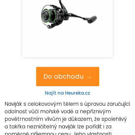
Do obchodu →
Najít na Heureka.cz
Naviják s celokovovým tělem s úpravou zaručující
odolnost vůči mořské vodě a nepříznivým
povětrnostním vlivům je důkazem, že spolehlivý
a takřka nezničitelný naviják lze pořídit i za
poměrně příjemnou cenu. Jeho vlastnosti