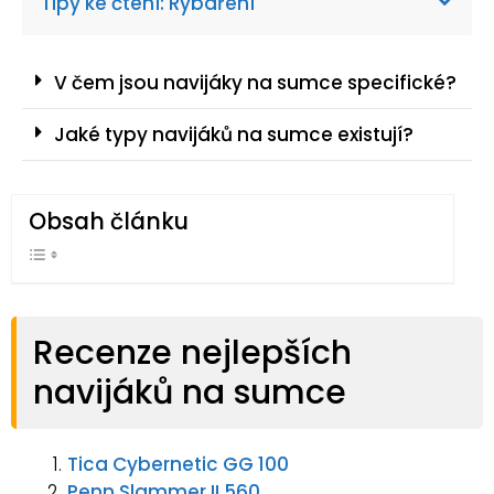
Tipy ke čtení: Rybaření
V čem jsou navijáky na sumce specifické?
Jaké typy navijáků na sumce existují?
Obsah článku
Recenze nejlepších
navijáků na sumce
Tica Cybernetic GG 100
Penn Slammer II 560