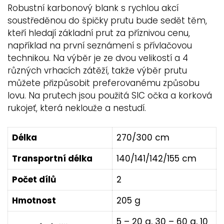
Robustní karbonový blank s rychlou akcí
soustředěnou do špičky prutu bude sedět těm,
kteří hledají základní prut za příznivou cenu,
například na první seznámení s přívlačovou
technikou. Na výběr je ze dvou velikostí a 4
různých vrhacích zátěží, takže výběr prutu
můžete přizpůsobit preferovanému způsobu
lovu. Na prutech jsou použitá SIC očka a korková
rukojeť, která neklouže a nestudí.
Délka
270/300 cm
Transportní délka
140/141/142/155 cm
Počet dílů
2
Hmotnost
205 g
5 – 20 g, 30 – 60 g, 10