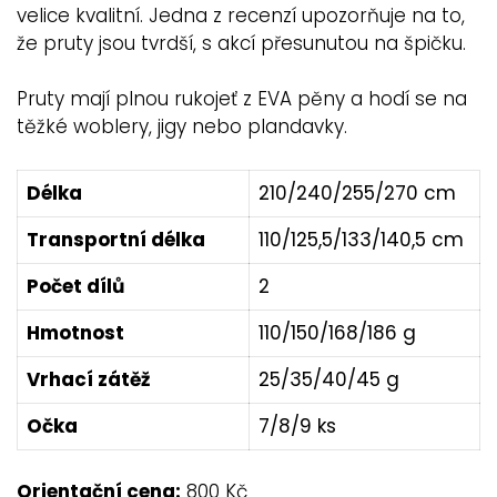
velice kvalitní. Jedna z recenzí upozorňuje na to,
že pruty jsou tvrdší, s akcí přesunutou na špičku.
Pruty mají plnou rukojeť z EVA pěny a hodí se na
těžké woblery, jigy nebo plandavky.
Délka
210/240/255/270 cm
Transportní délka
110/125,5/133/140,5 cm
Počet dílů
2
Hmotnost
110/150/168/186 g
Vrhací zátěž
25/35/40/45 g
Očka
7/8/9 ks
Orientační cena:
800 Kč