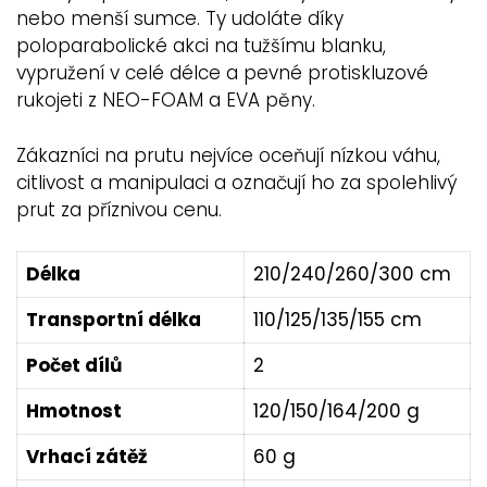
nebo menší sumce. Ty udoláte díky
poloparabolické akci na tužšímu blanku,
vypružení v celé délce a pevné protiskluzové
rukojeti z NEO-FOAM a EVA pěny.
Zákazníci na prutu nejvíce oceňují nízkou váhu,
citlivost a manipulaci a označují ho za spolehlivý
prut za příznivou cenu.
Délka
210/240/260/300 cm
Transportní délka
110/125/135/155 cm
Počet dílů
2
Hmotnost
120/150/164/200 g
Vrhací zátěž
60 g