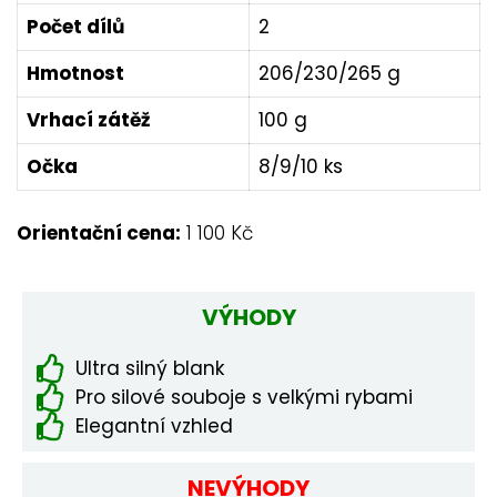
Počet dílů
2
Hmotnost
206/230/265 g
Vrhací zátěž
100 g
Očka
8/9/10 ks
Orientační cena:
1 100 Kč
VÝHODY
Ultra silný blank
Pro silové souboje s velkými rybami
Elegantní vzhled
NEVÝHODY