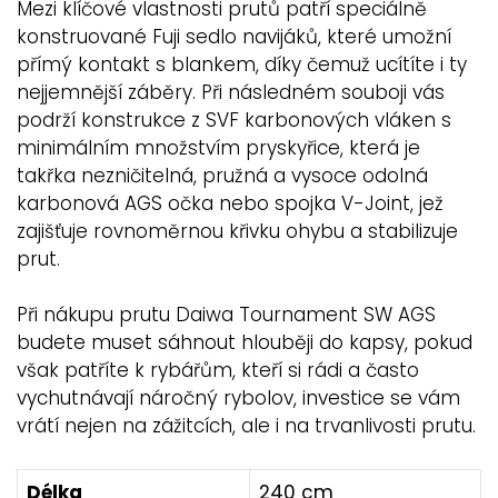
Mezi klíčové vlastnosti prutů patří speciálně
konstruované Fuji sedlo navijáků, které umožní
přímý kontakt s blankem, díky čemuž ucítíte i ty
nejjemnější záběry. Při následném souboji vás
podrží konstrukce z SVF karbonových vláken s
minimálním množstvím pryskyřice, která je
takřka nezničitelná, pružná a vysoce odolná
karbonová AGS očka nebo spojka V-Joint, jež
zajišťuje rovnoměrnou křivku ohybu a stabilizuje
prut.
Při nákupu prutu Daiwa Tournament SW AGS
budete muset sáhnout hlouběji do kapsy, pokud
však patříte k rybářům, kteří si rádi a často
vychutnávají náročný rybolov, investice se vám
vrátí nejen na zážitcích, ale i na trvanlivosti prutu.
Délka
240 cm