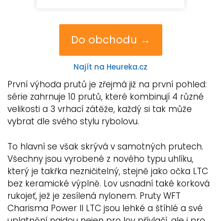
Do obchodu →
Najít na Heureka.cz
První výhoda prutů je zřejmá již na první pohled:
série zahrnuje 10 prutů, které kombinují 4 různé
velikosti a 3 vrhací zátěže, každý si tak může
vybrat dle svého stylu rybolovu.
To hlavní se však skrývá v samotných prutech.
Všechny jsou vyrobené z nového typu uhlíku,
který je takřka nezničitelný, stejně jako očka LTC
bez keramické výplně. Lov usnadní také korková
rukojeť, jež je zesílená nylonem. Pruty WFT
Charisma Power II LTC jsou lehké a štíhlé a své
uplatnění najdou nejen pro lov přívlačí, ale i pro