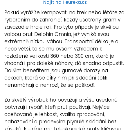
Najít na Heureka.cz
Pokud vyrážíte kempovat, na trek nebo létáte za
rybařením do zahraničí, každý ušetřený gram v
zavazadle hraje roli. Pro tyto případy je skvělou
volbou prut Delphin Omnia, jež vyniká svou
extrémně nízkou váhou. Transportní délka je o
něco větší, to se mu ovšem vzhledem k
rozložené velikosti 360 nebo 390 cm, která je
vhodná i pro daleké náhozy, dá snadno odpustit.
Dalším benefitem jsou gumové dorazy na
očkách, která se díky nim při skládání tolik
nenamáhají a nehrozí, že se poškodí.
Za skvělý výrobek ho považují a výše uvedené
potvrzují i rybáři, kteří prut používají. Nejvíce
oceňovaná je lehkost, kvalita zpracování,
nahazování a především plynulé skládání bez
záseků, které je pro teleskopické pruty klíčovou