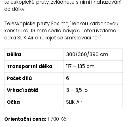
teleskopické pruty, zvládnete s nimi i nahazování
do dálky.
Teleskopické pruty Fox mají lehkou karbonovou
konstrukci, 18 mm sedlo navijáku, otěruvzdorná
očka SLIK Air a rukojeť se smršťovací fólií.
Délka
300/360/390 cm
Transportní délka
117 – 135 cm
Počet dílů
6
Vrhací zátěž
3 – 3,5 lb
Očka
SLIK Air
Orientační cena:
1 700 Kč