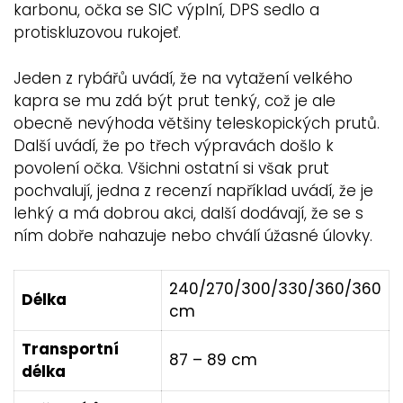
karbonu, očka se SIC výplní, DPS sedlo a
protiskluzovou rukojeť.
Jeden z rybářů uvádí, že na vytažení velkého
kapra se mu zdá být prut tenký, což je ale
obecně nevýhoda většiny teleskopických prutů.
Další uvádí, že po třech výpravách došlo k
povolení očka. Všichni ostatní si však prut
pochvalují, jedna z recenzí například uvádí, že je
lehký a má dobrou akci, další dodávají, že se s
ním dobře nahazuje nebo chválí úžasné úlovky.
240/270/300/330/360/360
Délka
cm
Transportní
87 – 89 cm
délka