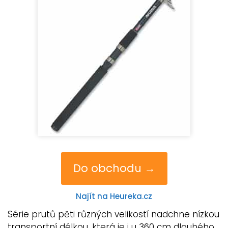
Do obchodu →
Najít na Heureka.cz
Série prutů pěti různých velikostí nadchne nízkou
transportní délkou, která je i u 360 cm dlouhého