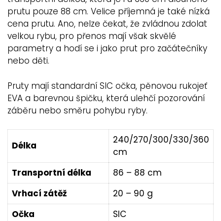
prutu pouze 88 cm. Velice příjemná je také nízká
cena prutu. Ano, nelze čekat, že zvládnou zdolat
velkou rybu, pro přenos mají však skvělé
parametry a hodí se i jako prut pro začátečníky
nebo děti.
Pruty mají standardní SIC očka, pěnovou rukojeť
EVA a barevnou špičku, která ulehčí pozorování
záběru nebo směru pohybu ryby.
240/270/300/330/360
Délka
cm
Transportní délka
86 – 88 cm
Vrhací zátěž
20 – 90 g
Očka
SIC