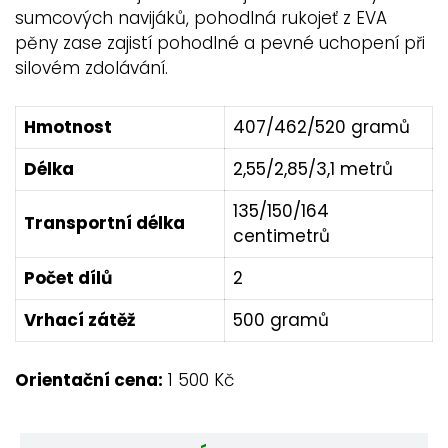
sumcových navijáků, pohodlná rukojeť z EVA
pěny zase zajistí pohodlné a pevné uchopení při
silovém zdolávání.
Hmotnost
407/462/520 gramů
Délka
2,55/2,85/3,1 metrů
135/150/164
Transportní délka
centimetrů
Počet dílů
2
Vrhací zátěž
500 gramů
Orientační cena:
1 500 Kč