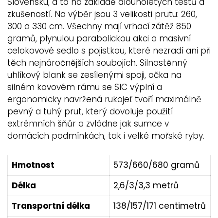
Slovensku, a to na základě dlouholetých testů a
zkušeností. Na výběr jsou 3 velikosti prutu: 260,
300 a 330 cm. Všechny mají vrhací zátěž 850
gramů, plynulou parabolickou akci a masivní
celokovové sedlo s pojistkou, které nezradí ani při
těch nejnáročnějších soubojích. Silnostěnný
uhlíkový blank se zesílenými spoji, očka na
silném kovovém rámu se SIC výplní a
ergonomicky navržená rukojeť tvoří maximálně
pevný a tuhý prut, který dovoluje použití
extrémních šňůr a zvládne jak sumce v
domácích podmínkách, tak i velké mořské ryby.
Hmotnost
573/660/680 gramů
Délka
2,6/3/3,3 metrů
Transportní délka
138/157/171 centimetrů