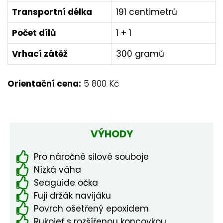
Transportní délka
191 centimetrů
Počet dílů
1 + 1
Vrhací zátěž
300 gramů
Orientační cena:
5 800 Kč
VÝHODY
Pro náročné silové souboje
Nízká váha
Seaguide očka
Fuji držák navijáku
Povrch ošetřený epoxidem
Rukojeť s rozšířenou koncovkou