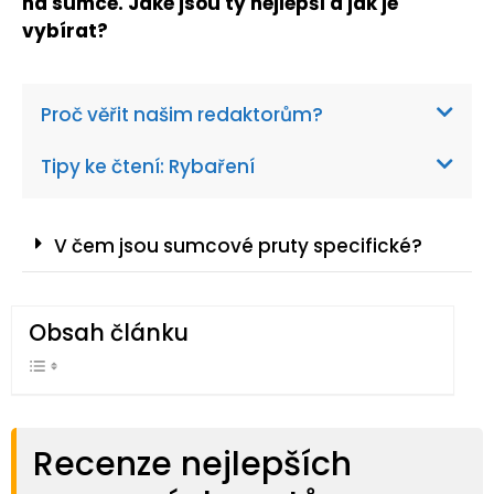
na sumce. Jaké jsou ty nejlepší a jak je
vybírat?
Proč věřit našim redaktorům?
Tipy ke čtení: Rybaření
V čem jsou sumcové pruty specifické?
Obsah článku
Recenze nejlepších