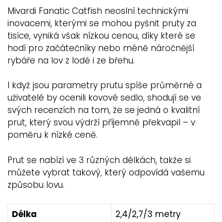
Mivardi Fanatic Catfish neoslní technickými
inovacemi, kterými se mohou pyšnit pruty za
tisíce, vyniká však nízkou cenou, díky které se
hodí pro začátečníky nebo méně náročnější
rybáře na lov z lodě i ze břehu.
I když jsou parametry prutu spíše průměrné a
uživatelé by ocenili kovové sedlo, shodují se ve
svých recenzích na tom, že se jedná o kvalitní
prut, který svou výdrží příjemně překvapil – v
poměru k nízké ceně.
Prut se nabízí ve 3 různých délkách, takže si
můžete vybrat takový, který odpovídá vašemu
způsobu lovu.
Délka
2,4/2,7/3 metry