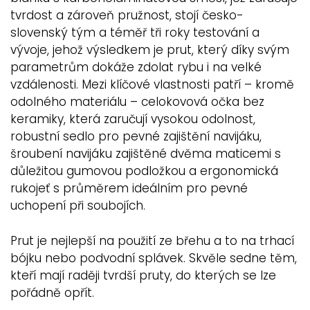
tvrdost a zároveň pružnost, stojí česko-
slovenský tým a téměř tři roky testování a
vývoje, jehož výsledkem je prut, který díky svým
parametrům dokáže zdolat rybu i na velké
vzdálenosti. Mezi klíčové vlastnosti patří – kromě
odolného materiálu – celokovová očka bez
keramiky, která zaručují vysokou odolnost,
robustní sedlo pro pevné zajištění navijáku,
šroubení navijáku zajištěné dvěma maticemi s
důležitou gumovou podložkou a ergonomická
rukojeť s průměrem ideálním pro pevné
uchopení při soubojích.
Prut je nejlepší na použití ze břehu a to na trhací
bójku nebo podvodní splávek. Skvěle sedne těm,
kteří mají raději tvrdší pruty, do kterých se lze
pořádně opřít.