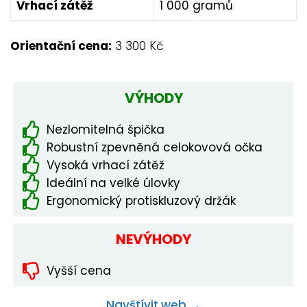
Vrhací zátěž
1 000 gramů
Orientační cena:
3 300 Kč
VÝHODY
Nezlomitelná špička
Robustní zpevněná celokovová očka
Vysoká vrhací zátěž
Ideální na velké úlovky
Ergonomický protiskluzový držák
NEVÝHODY
Vyšší cena
Navštívit web →