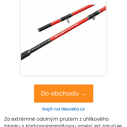
Do obchodu →
Najít na Heureka.cz
Za extrémně odolným prutem z uhlíkového
blanku s karbonolaminátovou směsí, jež zaručuje