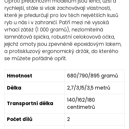
Oproti předchozím modelům jsou lehčí, užší a
rychlejší, stále si však zachovávají vlastnosti,
které je předurčují pro lov těch největších kusů
ryb u nás i v zahraničí. Patří mezi ně vysoká
vrhací zátěž (1 000 gramů), nezlomitelná
laminátová špička, robustní celokovová očka,
jejichž omoty jsou zpevněné epoxidovým lakem,
a protiskluzový ergonomický držák, do kterého
se můžete pořádně opřít.
Hmotnost
680/790/895 gramů
Délka
2,7/3,15/3,5 metrů
140/162/180
Transportní délka
centimetrů
Počet dílů
2