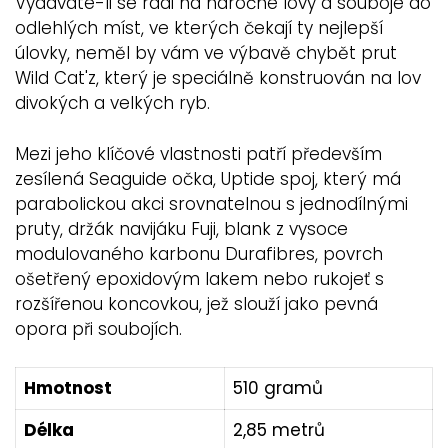
Vydáváte-li se rádi na náročné lovy a souboje do
odlehlých míst, ve kterých čekají ty nejlepší
úlovky, neměl by vám ve výbavě chybět prut
Wild Cat'z, který je speciálně konstruován na lov
divokých a velkých ryb.
Mezi jeho klíčové vlastnosti patří především
zesílená Seaguide očka, Uptide spoj, který má
parabolickou akci srovnatelnou s jednodílnými
pruty, držák navijáku Fuji, blank z vysoce
modulovaného karbonu Durafibres, povrch
ošetřený epoxidovým lakem nebo rukojeť s
rozšířenou koncovkou, jež slouží jako pevná
opora při soubojích.
Hmotnost
510 gramů
Délka
2,85 metrů