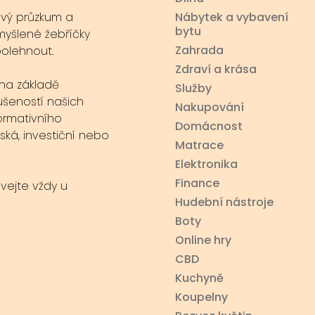
ový průzkum a
Nábytek a vybavení
bytu
myšlené žebříčky
Zahrada
polehnout.
Zdraví a krása
na základě
Služby
ušeností našich
Nakupování
ormativního
Domácnost
ská, investiční nebo
Matrace
Elektronika
Finance
ávejte vždy u
Hudební nástroje
Boty
Online hry
CBD
Kuchyně
Koupelny