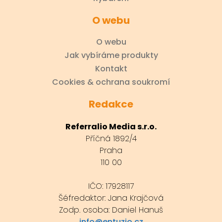
O webu
O webu
Jak vybíráme produkty
Kontakt
Cookies & ochrana soukromí
Redakce
Referralio Media s.r.o.
Příčná 1892/4
Praha
110 00
IČO: 17928117
Šéfredaktor: Jana Krajčová
Zodp. osoba: Daniel Hanuš
info@entuzio.cz