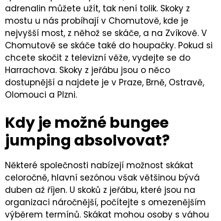
adrenalin můžete užít, tak není tolik. Skoky z
mostu u nás probíhají v Chomutově, kde je
nejvyšší most, z něhož se skáče, a na Zvíkově. V
Chomutově se skáče také do houpačky. Pokud si
chcete skočit z televizní věže, vydejte se do
Harrachova. Skoky z jeřábu jsou o něco
dostupnější a najdete je v Praze, Brně, Ostravě,
Olomouci a Plzni.
Kdy je možné bungee
jumping absolvovat?
Některé společnosti nabízejí možnost skákat
celoročně, hlavní sezónou však většinou bývá
duben až říjen. U skoků z jeřábu, které jsou na
organizaci náročnější, počítejte s omezenějším
výběrem termínů. Skákat mohou osoby s váhou