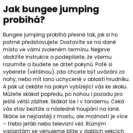
Jak bungee jumping
probíhá?
Bungee jumping probíhá přesně tak, jak si ho
patrně představujete. Dostavíte se na dané
místo ve vámi zvoleném termínu. Nejprve
obdržíte instrukce a podepíšete, že všemu
rozumíte a budete se držet pokynů. Poté si
vyberete (většinou), zda chcete být uvázáni za
nohy, nebo mít lano uchycené v oblasti hrudníku.
A pak už čekáte na pokyn vybízející vás ke skoku.
Můžete skákat popředu, po nohou i pozadu pro
ještě větší zážitek. Skákat lze i v tandemu. Čeká
vás stav beztíže a následné houpání na laně.
Skáče se nejčastěji z mostu, ale možností je více
–
třeba jeřáb nebo televizní věž. Různým
variantám se věnujeme blíže v dalších sekcích.