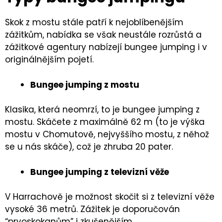
Skok z mostu stále patří k nejoblíbenějším
zážitkům, nabídka se však neustále rozrůstá a
zážitkové agentury nabízejí bungee jumping i v
originálnějším pojetí.
Bungee jumping z mostu
Klasika, která neomrzí, to je bungee jumping z
mostu. Skáčete z maximálně 62 m (to je výška
mostu v Chomutově, nejvyššího mostu, z něhož
se u nás skáče), což je zhruba 20 pater.
Bungee jumping z televizní věže
V Harrachově je možnost skočit si z televizní věže
vysoké 36 metrů. Zážitek je doporučován
“prvoskokanům” i zkušenějším.