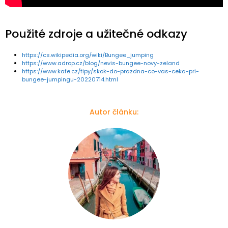
Použité zdroje a užitečné odkazy
https://cs.wikipedia.org/wiki/Bungee_jumping
https://www.adrop.cz/blog/nevis-bungee-novy-zeland
https://www.kafe.cz/tipy/skok-do-prazdna-co-vas-ceka-pri-
bungee-jumpingu-20220714.html
Autor článku: