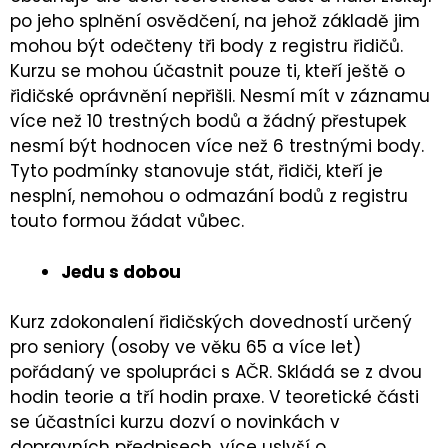
po jeho splnění osvědčení, na jehož základě jim
mohou být odečteny tři body z registru řidičů.
Kurzu se mohou účastnit pouze ti, kteří ještě o
řidičské oprávnění nepřišli. Nesmí mít v záznamu
více než 10 trestných bodů a žádný přestupek
nesmí být hodnocen více než 6 trestnými body.
Tyto podmínky stanovuje stát, řidiči, kteří je
nesplní, nemohou o odmazání bodů z registru
touto formou žádat vůbec.
Jedu s dobou
Kurz zdokonalení řidičských dovedností určený
pro seniory (osoby ve věku 65 a více let)
pořádaný ve spolupráci s AČR. Skládá se z dvou
hodin teorie a tří hodin praxe. V teoretické části
se účastníci kurzu dozví o novinkách v
dopravních předpisech, více uslyší o