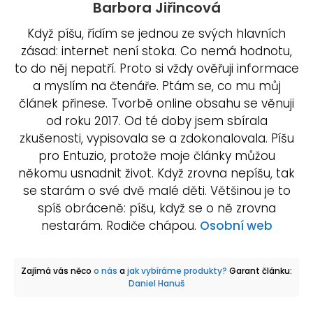
Barbora Jiřincová
Když píšu, řídím se jednou ze svých hlavních
zásad: internet není stoka. Co nemá hodnotu,
to do něj nepatří. Proto si vždy ověřuji informace
a myslím na čtenáře. Ptám se, co mu můj
článek přinese. Tvorbě online obsahu se věnuji
od roku 2017. Od té doby jsem sbírala
zkušenosti, vypisovala se a zdokonalovala. Píšu
pro Entuzio, protože moje články můžou
někomu usnadnit život. Když zrovna nepíšu, tak
se starám o své dvě malé děti. Většinou je to
spíš obráceně: píšu, když se o ně zrovna
nestarám. Rodiče chápou.
Osobní web
Zajímá vás něco
o nás
a
jak vybíráme produkty?
Garant článku:
Daniel Hanuš