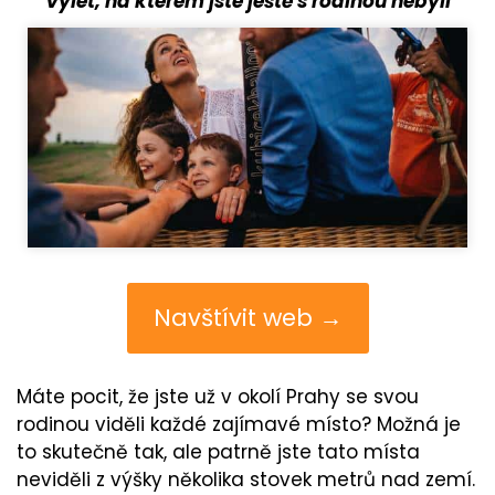
Výlet, na kterém jste ještě s rodinou nebyli
Navštívit web →
Máte pocit, že jste už v okolí Prahy se svou
rodinou viděli každé zajímavé místo? Možná je
to skutečně tak, ale patrně jste tato místa
neviděli z výšky několika stovek metrů nad zemí.