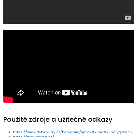
Použité zdroje a užitečné odkazy
https://www.dekrakurzy.cz/kategorie/vycvik%20na%20polygonech