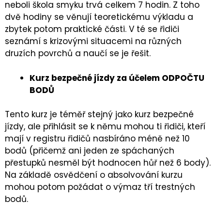
neboli škola smyku trvá celkem 7 hodin. Z toho
dvě hodiny se věnují teoretickému výkladu a
zbytek potom praktické části. V té se řidiči
seznámí s krizovými situacemi na různých
druzích povrchů a naučí se je řešit.
Kurz bezpečné jízdy za účelem ODPOČTU
BODŮ
Tento kurz je téměř stejný jako kurz bezpečné
jízdy, ale přihlásit se k němu mohou ti řidiči, kteří
mají v registru řidičů nasbíráno méně než 10
bodů (přičemž ani jeden ze spáchaných
přestupků nesměl být hodnocen hůř než 6 body).
Na základě osvědčení o absolvování kurzu
mohou potom požádat o výmaz tří trestných
bodů.