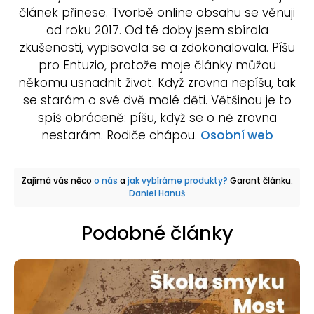
článek přinese. Tvorbě online obsahu se věnuji
od roku 2017. Od té doby jsem sbírala
zkušenosti, vypisovala se a zdokonalovala. Píšu
pro Entuzio, protože moje články můžou
někomu usnadnit život. Když zrovna nepíšu, tak
se starám o své dvě malé děti. Většinou je to
spíš obráceně: píšu, když se o ně zrovna
nestarám. Rodiče chápou.
Osobní web
Zajímá vás něco
o nás
a
jak vybíráme produkty?
Garant článku:
Daniel Hanuš
Podobné články