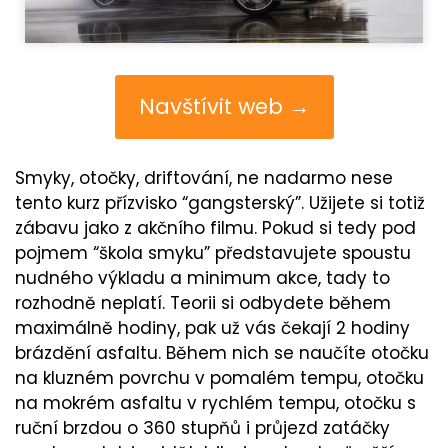
Navštívit web →
Smyky, otočky, driftování, ne nadarmo nese
tento kurz přízvisko “gangsterský”. Užijete si totiž
zábavu jako z akčního filmu. Pokud si tedy pod
pojmem “škola smyku” představujete spoustu
nudného výkladu a minimum akce, tady to
rozhodně neplatí. Teorii si odbydete během
maximálně hodiny, pak už vás čekají 2 hodiny
brázdění asfaltu. Během nich se naučíte otočku
na kluzném povrchu v pomalém tempu, otočku
na mokrém asfaltu v rychlém tempu, otočku s
ruční brzdou o 360 stupňů i průjezd zatáčky