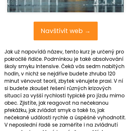
Navštívit web →
Jak už napovídá název, tento kurz je určený pro
pokročilé řidiče. Podmínkou je také absolvování
školy smyku Intensive. Čeká vás sedm nabitých
hodin, v nichž se nejdříve budete zhruba 120
minut věnovat teorii, zbytek věnujete praxi. V ní
si budete zkoušet řešení různých krizových
situací za vyšší rychlosti typické pro jízdu mimo
obec. Zjistíte, jak reagovat na nečekanou
překážku, jak zvládat smyk a také to, jak
nečekané události rychle a úspěšně vyhodnotit.
V neposlední řadě se zaměříte i na zvládnutí