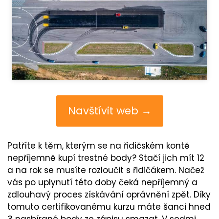
Navštívit web →
Patříte k těm, kterým se na řidičském kontě
nepříjemně kupí trestné body? Stačí jich mít 12
a na rok se musíte rozloučit s řidičákem. Načež
vás po uplynutí této doby čeká nepříjemný a
zdlouhavý proces získávání oprávnění zpět. Díky
tomuto certifikovanému kurzu máte šanci hned