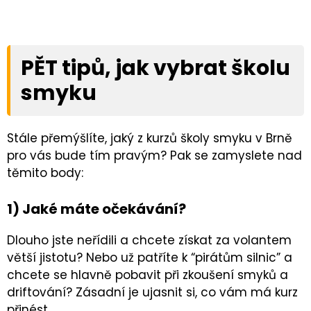
PĚT tipů, jak vybrat školu
smyku
Stále přemýšlíte, jaký z kurzů školy smyku v Brně
pro vás bude tím pravým? Pak se zamyslete nad
těmito body:
1) Jaké máte očekávání?
Dlouho jste neřídili a chcete získat za volantem
větší jistotu? Nebo už patříte k “pirátům silnic” a
chcete se hlavně pobavit při zkoušení smyků a
driftování? Zásadní je ujasnit si, co vám má kurz
přinést.