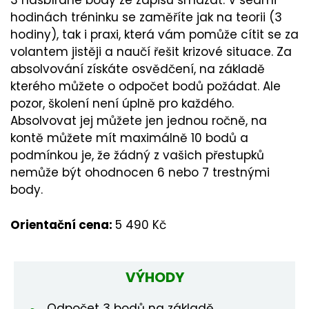
3 nasbírané body ze zápisu smazat. V sedmi
hodinách tréninku se zaměříte jak na teorii (3
hodiny), tak i praxi, která vám pomůže cítit se za
volantem jistěji a naučí řešit krizové situace. Za
absolvování získáte osvědčení, na základě
kterého můžete o odpočet bodů požádat. Ale
pozor, školení není úplně pro každého.
Absolvovat jej můžete jen jednou ročně, na
kontě můžete mít maximálně 10 bodů a
podmínkou je, že žádný z vašich přestupků
nemůže být ohodnocen 6 nebo 7 trestnými
body.
Orientační cena:
5 490 Kč
VÝHODY
Odpočet 3 bodů na základě