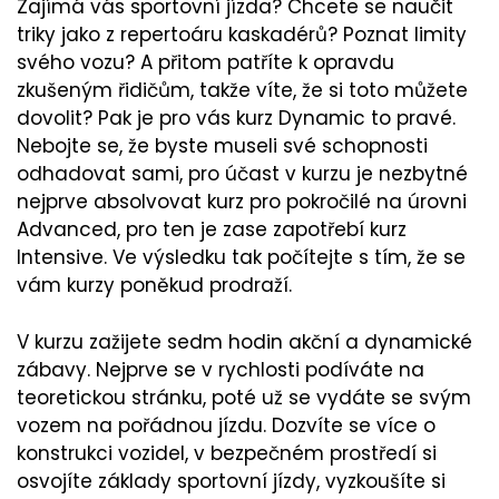
Zajímá vás sportovní jízda? Chcete se naučit
triky jako z repertoáru kaskadérů? Poznat limity
svého vozu? A přitom patříte k opravdu
zkušeným řidičům, takže víte, že si toto můžete
dovolit? Pak je pro vás kurz Dynamic to pravé.
Nebojte se, že byste museli své schopnosti
odhadovat sami, pro účast v kurzu je nezbytné
nejprve absolvovat kurz pro pokročilé na úrovni
Advanced, pro ten je zase zapotřebí kurz
Intensive. Ve výsledku tak počítejte s tím, že se
vám kurzy poněkud prodraží.
V kurzu zažijete sedm hodin akční a dynamické
zábavy. Nejprve se v rychlosti podíváte na
teoretickou stránku, poté už se vydáte se svým
vozem na pořádnou jízdu. Dozvíte se více o
konstrukci vozidel, v bezpečném prostředí si
osvojíte základy sportovní jízdy, vyzkoušíte si