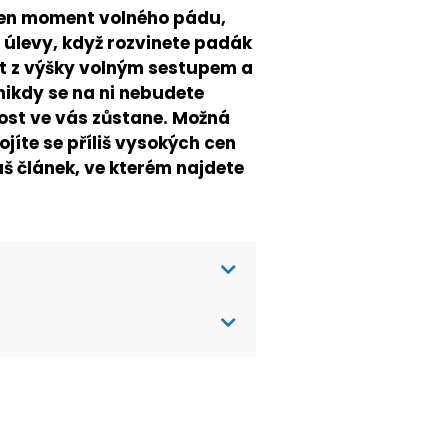
Ten moment volného pádu,
t úlevy, když rozvinete padák
ět z výšky volným sestupem a
nikdy se na ni nebudete
ost ve vás zůstane. Možná
Bojíte se příliš vysokých cen
áš článek, ve kterém najdete