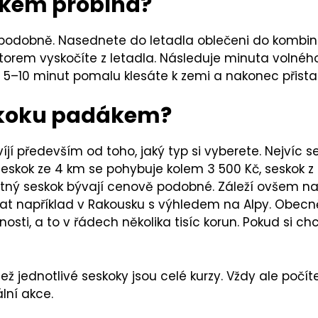
ákem probíhá?
podobně. Nasednete do letadla oblečeni do kombin
ktorem vyskočíte z letadla. Následuje minuta volnéh
é 5–
10 minut pomalu klesáte k zemi a nakonec přista
skoku padákem?
í především od toho, jaký typ si vyberete. Nejvíc s
eskok ze 4 km se pohybuje kolem 3 500 Kč, seskok z 
ý seskok bývají cenově podobné. Záleží ovšem na 
ákat například v Rakousku s výhledem na Alpy. Obecně
osti, a to v řádech několika tisíc korun. Pokud si chc
jednotlivé seskoky jsou celé kurzy. Vždy ale počí
lní akce.