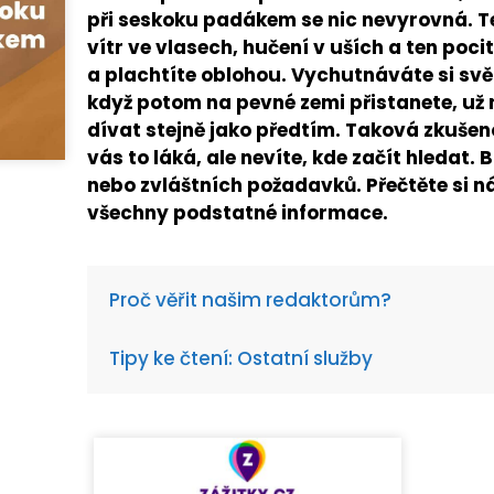
při seskoku padákem se nic nevyrovná. 
vítr ve vlasech, hučení v uších a ten poci
a plachtíte oblohou. Vychutnáváte si sv
když potom na pevné zemi přistanete, už 
dívat stejně jako předtím. Taková zkušen
vás to láká, ale nevíte, kde začít hledat. 
nebo zvláštních požadavků. Přečtěte si n
všechny podstatné informace.
Proč věřit našim redaktorům?
Tipy ke čtení: Ostatní služby