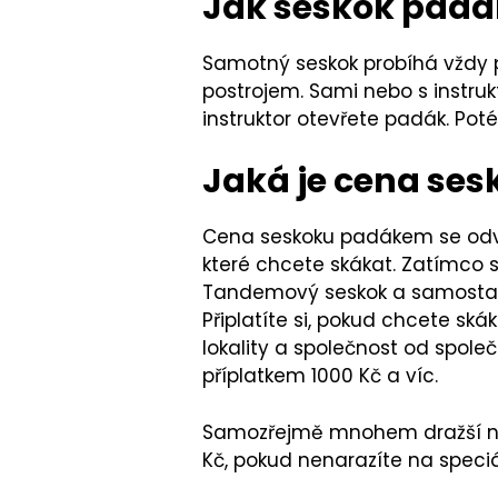
Jak seskok pad
Samotný seskok probíhá vždy 
postrojem. Sami nebo s instru
instruktor otevřete padák. Pot
Jaká je cena se
Cena seskoku padákem se odvíj
které chcete skákat. Zatímco s
Tandemový seskok a samostatn
Připlatíte si, pokud chcete sk
lokality a společnost od společn
příplatkem 1000 Kč a víc.
Samozřejmě mnohem dražší než 
Kč, pokud nenarazíte na speciá