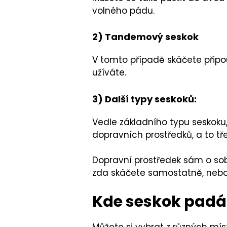
volného pádu.
2) Tandemový seskok
V tomto případě skáčete připou
užíváte.
3) Další typy seskoků:
Vedle základního typu seskoku,
dopravních prostředků, a to tř
Dopravní prostředek sám o sobě
zda skáčete samostatně, neb
Kde seskok pad
Můžete si vybrat z různých míst