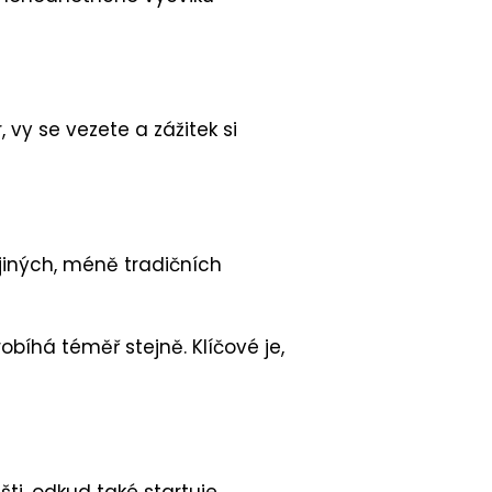
vy se vezete a zážitek si
 jiných, méně tradičních
bíhá téměř stejně. Klíčové je,
šti, odkud také startuje