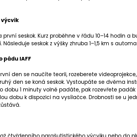
 výcvik
první seskok. Kurz proběhne v řádu 10–14 hodin a bu
í. Následuje seskok z výšky zhruba 1–1,5 km s autom
o pádu IAFF
rvní den se naučíte teorii, rozeberete videoprojekce
Druhý den se koná seskok. Vystoupáte se dvěma inst
 Po dobu 1 minuty volně padáte, pak rozevřete padá
lou dobu k dispozici na vysílačce. Drobnosti se u j
 zůstává.
 až čtyřdenního parašutistického výcviku nebo do 