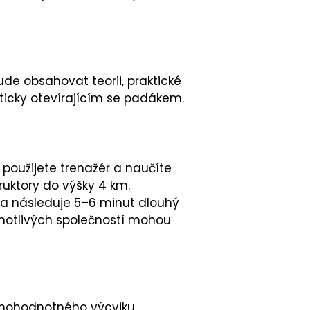
de obsahovat teorii, praktické
aticky otevírajícím se padákem.
, použijete trenažér a naučíte
ruktory do výšky 4 km.
k a následuje 5–6 minut dlouhý
ednotlivých společností mohou
plnohodnotného výcviku