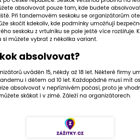
žete absolvovat pouze tam, kde budete absolvovat 
iště. Při tandemovém seskoku se organizátorům otev
ůže skočit kdekoliv, kde podmínky umožňují bezpečně
o seskoku z vrtulníku se pole ještě více rozšiřuje. 
 si můžete vybrat z několika variant.
skok absolvovat?
anizátorů uváděn 15, někdy až 18 let. Některé firmy 
andemu i dětem od 10 let. Každopádně musí mít oso
ze absolvovat v nepříznivém počasí, proto je vhodněj
můžete skákat i v zimě. Záleží na organizátorech.