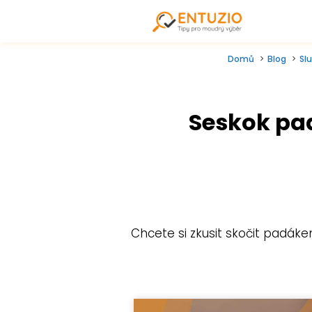
Domů
Blog
Sl
Seskok pad
Chcete si zkusit skočit padák