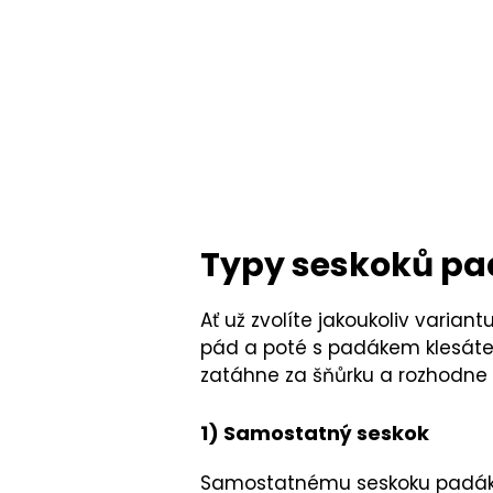
Typy seskoků p
Ať už zvolíte jakoukoliv variant
pád a poté s padákem klesáte k
zatáhne za šňůrku a rozhodne 
1) Samostatný seskok
Samostatnému seskoku padákem