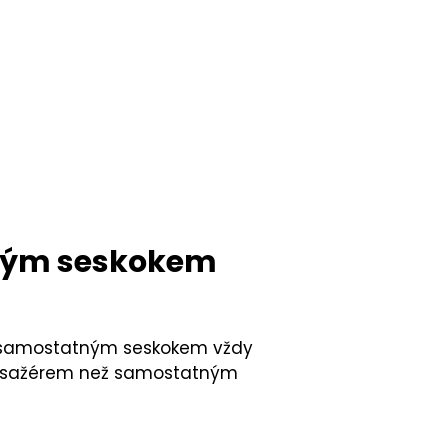
tným seskokem
d samostatným seskokem vždy
 pasažérem než samostatným