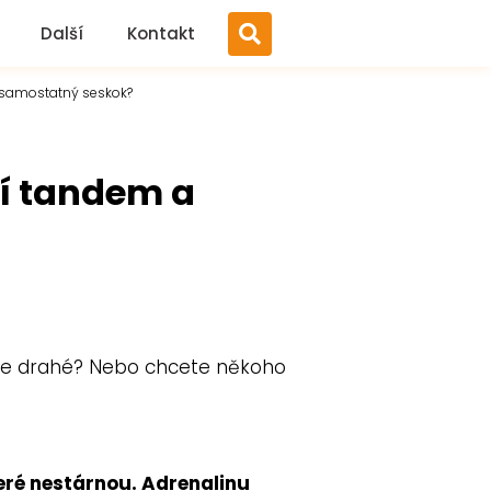
Další
Kontakt
 samostatný seskok?
jí tandem a
bude drahé? Nebo chcete někoho
eré nestárnou. Adrenalinu