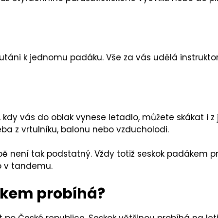
táni k jednomu padáku. Vše za vás udělá instruktor, 
 kdy vás do oblak vynese letadlo, můžete skákat i z
eba z vrtulníku, balonu nebo vzducholodi.
 není tak podstatný. Vždy totiž seskok padákem pro
o v tandemu.
ákem probíhá?
 po České republice. Seskok většinou probíhá na leti