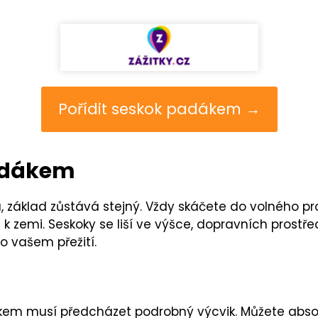
Pořídit seskok padákem →
adákem
u, základ zůstává stejný. Vždy skáčete do volného pro
 zemi. Seskoky se liší ve výšce, dopravních prostře
o vašem přežití.
 musí předcházet podrobný výcvik. Můžete absolv