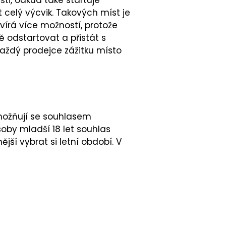
celý výcvik. Takových míst je
írá více možností, protože
 odstartovat a přistát s
Každý prodejce zážitku místo
umožňují se souhlasem
by mladší 18 let souhlas
ší vybrat si letní období. V