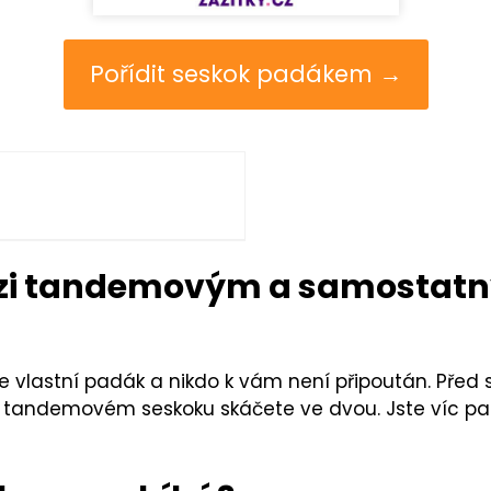
Pořídit seskok padákem →
mezi tandemovým a samosta
 vlastní padák a nikdo k vám není připoután. Pře
 Při tandemovém seskoku skáčete ve dvou. Jste víc