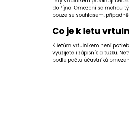
Lety vrtulníkem probíhají celo
do října. Omezení se mohou týka
pouze se souhlasem, případn
Co je k letu vrtu
K letům vrtulníkem není potřeb
využijete i zápisník a tužku. Ne
podle počtu účastníků omezen