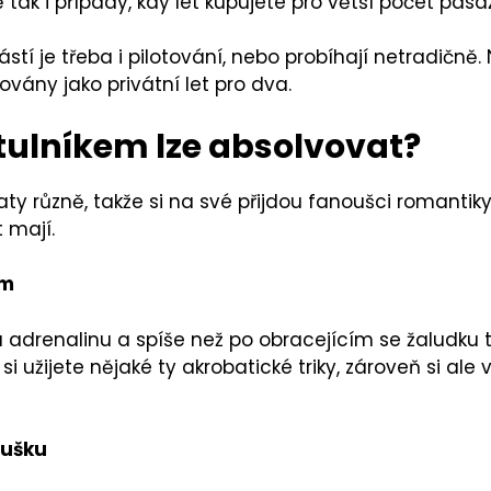
tak i případy, kdy let kupujete pro větší počet pas
oučástí je třeba i pilotování, nebo probíhají netradičně
vány jako privátní let pro dva.
rtulníkem lze absolvovat?
 různě, takže si na své přijdou fanoušci romantiky i 
t mají.
em
adrenalinu a spíše než po obracejícím se žaludku 
tak si užijete nějaké ty akrobatické triky, zároveň si a
oušku