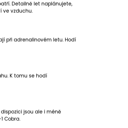
tří. Detailně let naplánujete,
ání ve vzduchu.
ají při adrenalinovém letu. Hodí
ahu. K tomu se hodí
 dispozici jsou ale i méně
-1 Cobra.