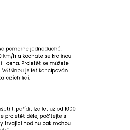
e vše poměrně jednoduché.
0 km/h a kocháte se krajinou.
í i cena. Proletět se můžete
. Většinou je let koncipován
 cizích lidí.
etřit, pořídit lze let už od 1000
proletět déle, počítejte s
Lety trvající hodinu pak mohou