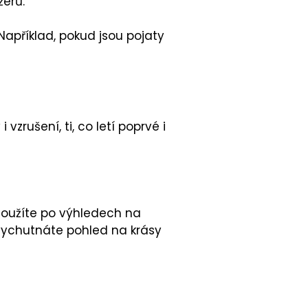
ažérů.
. Například, pokud jsou pojaty
vzrušení, ti, co letí poprvé i
toužíte po výhledech na
le vychutnáte pohled na krásy