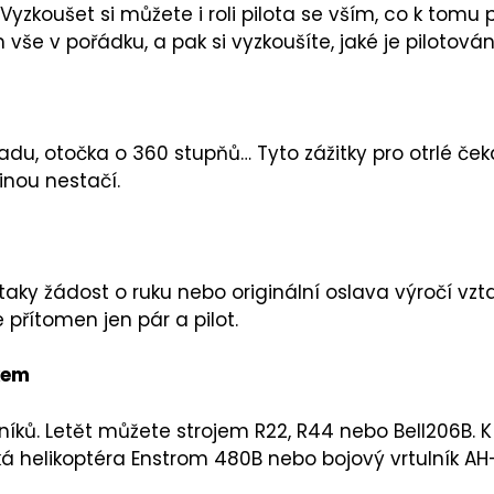
koušet si můžete i roli pilota se vším, co k tomu pa
m vše v pořádku, a pak si vyzkoušíte, jaké je pilotov
adu, otočka o 360 stupňů… Tyto zážitky pro otrlé ček
jinou nestačí.
aky žádost o ruku nebo originální oslava výročí vzt
 přítomen jen pár a pilot.
kem
níků. Letět můžete strojem R22, R44 nebo Bell206B. K
ká helikoptéra Enstrom 480B nebo bojový vrtulník AH