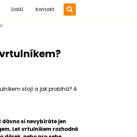
Další
Kontakt
m?
t vrtulníkem?
ulníkem stojí a jak probíhá? A
 dávno si nevybíráte jen
m. Let vrtulníkem rozhodně
ako dárek, nebo pro sebe