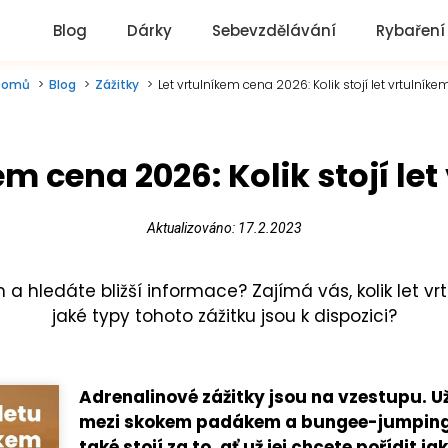
Blog
Dárky
Sebevzdělávání
Rybaření
Domů
Blog
Zážitky
Let vrtulníkem cena 2026: Kolik stojí let vrtulníke
em cena 2026: Kolik stojí le
Aktualizováno: 17.2.2023
 a hledáte bližší informace? Zajímá vás, kolik let vrt
jaké typy tohoto zážitku jsou k dispozici?
Adrenalinové zážitky jsou na vzestupu. Už
mezi skokem padákem a bungee-jumpinge
také stojí za to, ať už jej chcete pořídit j