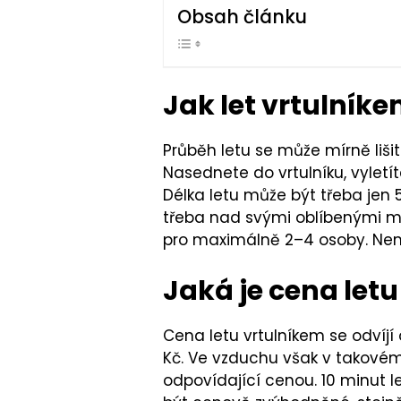
Obsah článku
Jak let vrtulník
Průběh letu se může mírně liši
Nasednete do vrtulníku, vyletí
Délka letu může být třeba jen 
třeba nad svými oblíbenými míst
pro maximálně 2
–⁠
4 osoby. Nem
Jaká je cena let
Cena letu vrtulníkem se odvíjí o
Kč. Ve vzduchu však v takovém 
odpovídající cenou. 10 minut le