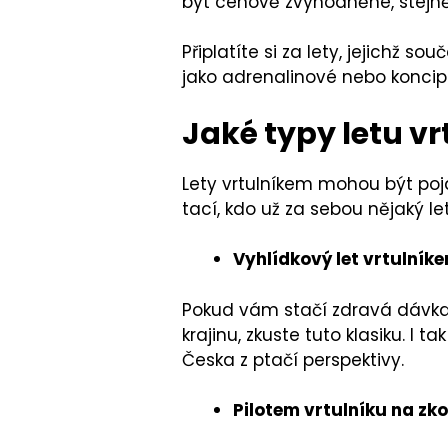
být cenově zvýhodněné, stejně 
Připlatíte si za lety, jejichž s
jako adrenalinové nebo koncipo
Jaké typy letu v
Lety vrtulníkem mohou být pojaty
tací, kdo už za sebou nějaký le
Vyhlídkový let vrtulník
Pokud vám stačí zdravá dávka 
krajinu, zkuste tuto klasiku. I 
Česka z ptačí perspektivy.
Pilotem vrtulníku na zk