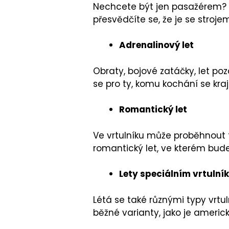
Nechcete být jen pasažérem? Vyz
přesvědčíte se, že je se stroje
Adrenalinový let
Obraty, bojové zatáčky, let poz
se pro ty, komu kochání se kra
Romantický let
Ve vrtulníku může proběhnout t
romantický let, ve kterém bude
Lety speciálním vrtulní
Létá se také různými typy vrtul
běžné varianty, jako je americ