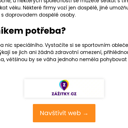
ročně, u některých společností se můžete setkat s t
t věku. Některé firmy vozí jen dospělé, jiné umožňuj
ě s doprovodem dospělé osoby.
lníkem potřeba?
a nic speciálního. Vystačíte si se sportovním obleč
týkají se jich ani žádná zdravotní omezení, přihlédnou
a, většinou by se váha jednoho neměla pohybovat 
Navštívit web →