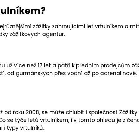
rtulníkem?
ejrůznějšími zážitky zahrnujícími let vrtulníkem a 
dky zážitkových agentur.
u už více než 17 let a patří k předním prodejcům záž
astí, od gurmánských přes vodní až po adrenalinové.
 od roku 2008, se může chlubit i společnost Zážitky
Co se týče letů vrtulníkem, i v tomto ohledu je z če
 i typy vrtulníků.