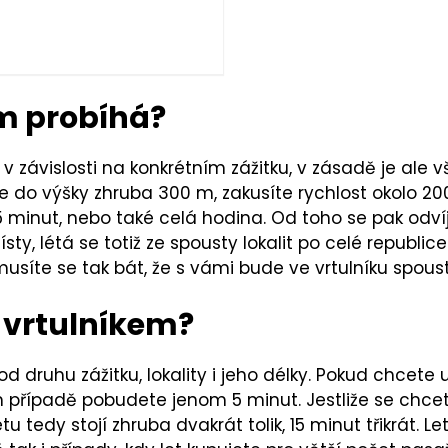
em probíhá?
t v závislosti na konkrétním zážitku, v zásadě je al
te do výšky zhruba 300 m, zakusíte rychlost okolo 20
5 minut, nebo také celá hodina. Od toho se pak odvíj
y, létá se totiž ze spousty lokalit po celé republice
usíte se tak bát, že s vámi bude ve vrtulníku spousta
u vrtulníkem?
d druhu zážitku, lokality i jeho délky. Pokud chcete uš
případě pobudete jenom 5 minut. Jestliže se chcete 
tu tedy stojí zhruba dvakrát tolik, 15 minut třikrát. 