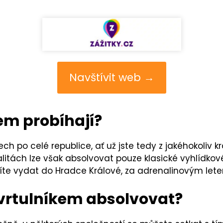
Navštívit web →
kem probíhají?
ech po celé republice, ať už jste tedy z jakéhokoliv k
kalitách lze však absolvovat pouze klasické vyhlídkov
síte vydat do Hradce Králové, za adrenalinovým le
 vrtulníkem absolvovat?