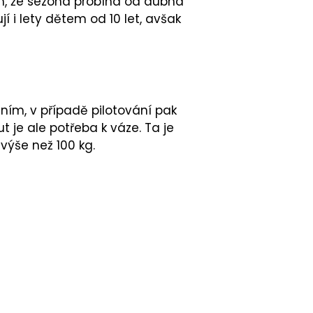
ím, že sezóna probíhá od dubna
í i lety dětem od 10 let, avšak
ením, v případě pilotování pak
t je ale potřeba k váze. Ta je
výše než 100 kg.