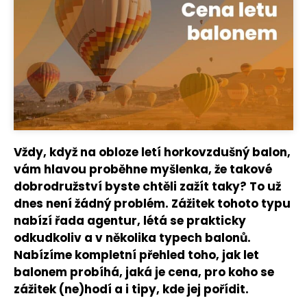
Vždy, když na obloze letí horkovzdušný balon,
vám hlavou proběhne myšlenka, že takové
dobrodružství byste chtěli zažít taky? To už
dnes není žádný problém. Zážitek tohoto typu
nabízí řada agentur, létá se prakticky
odkudkoliv a v několika typech balonů.
Nabízíme kompletní přehled toho, jak let
balonem probíhá, jaká je cena, pro koho se
zážitek (ne)hodí a i tipy, kde jej pořídit.