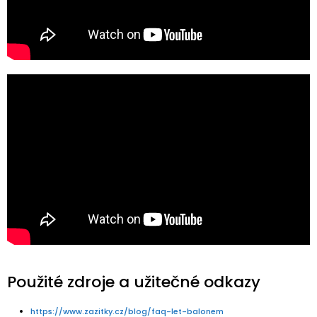
Použité zdroje a užitečné odkazy
https://www.zazitky.cz/blog/faq-let-balonem