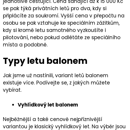
jednotlivé cestující. Cena sahající až k 15 000 Kč
se pak týká privátních letů pro dva, kdy si
připlácíte za soukromí. Vyšší cena v přepočtu na
osobu se pak vztahuje ke speciálním zážitkům,
kdy si kromě letu samotného vyzkoušíte i
pilotování, nebo pokud odlétáte ze speciálního
místa a podobně.
Typy letu balonem
Jak jsme už nastínili, variant letů balonem
existuje více. Podívejte se, z jakých můžete
vybírat.
Vyhlídkový let balonem
Nejběžnější a také cenově nejpříznivější
variantou je klasický vyhlídkový let. Na výběr jsou