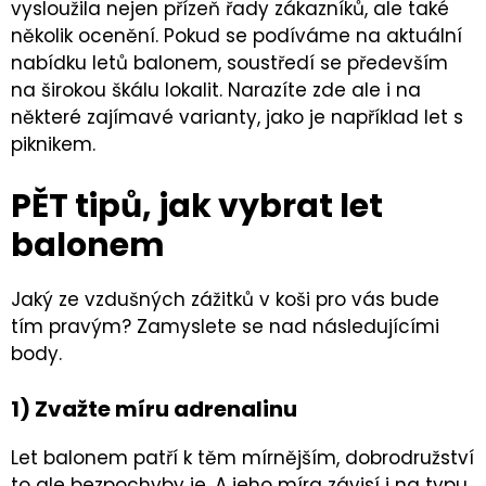
vysloužila nejen přízeň řady zákazníků, ale také
několik ocenění. Pokud se podíváme na aktuální
nabídku letů balonem, soustředí se především
na širokou škálu lokalit. Narazíte zde ale i na
některé zajímavé varianty, jako je například let s
piknikem.
PĚT tipů, jak vybrat let
balonem
Jaký ze vzdušných zážitků v koši pro vás bude
tím pravým? Zamyslete se nad následujícími
body.
1) Zvažte míru adrenalinu
Let balonem patří k těm mírnějším, dobrodružství
to ale bezpochyby je. A jeho míra závisí i na typu