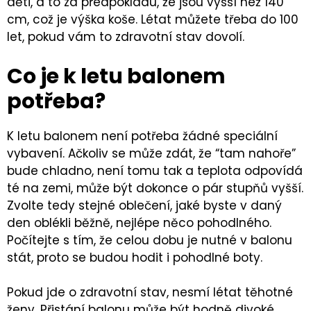
děti, a to za předpokladu, že jsou vyšší než 140
cm, což je výška koše. Létat můžete třeba do 100
let, pokud vám to zdravotní stav dovolí.
Co je k letu balonem
potřeba?
K letu balonem není potřeba žádné speciální
vybavení. Ačkoliv se může zdát, že “tam nahoře”
bude chladno, není tomu tak a teplota odpovídá
té na zemi, může být dokonce o pár stupňů vyšší.
Zvolte tedy stejné oblečení, jaké byste v daný
den oblékli běžně, nejlépe něco pohodlného.
Počítejte s tím, že celou dobu je nutné v balonu
stát, proto se budou hodit i pohodlné boty.
Pokud jde o zdravotní stav, nesmí létat těhotné
ženy. Přistání balonu může být hodně divoké,