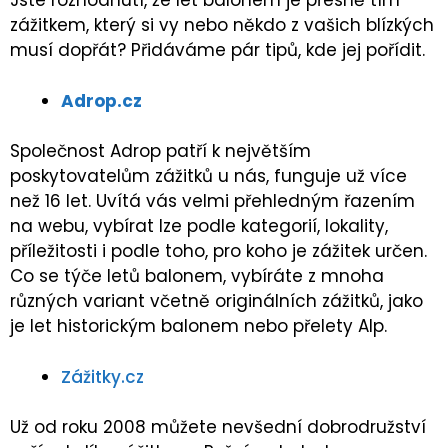
Jste rozhodnutí, že let balonem je přesně tím
zážitkem, který si vy nebo někdo z vašich blízkých
musí dopřát? Přidáváme pár tipů, kde jej pořídit.
Adrop.cz
Společnost Adrop patří k největším
poskytovatelům zážitků u nás, funguje už více
než 16 let. Uvítá vás velmi přehledným řazením
na webu, vybírat lze podle kategorií, lokality,
příležitosti i podle toho, pro koho je zážitek určen.
Co se týče letů balonem, vybíráte z mnoha
různých variant včetně originálních zážitků, jako
je let historickým balonem nebo přelety Alp.
Zážitky.cz
Už od roku 2008 můžete nevšední dobrodružství