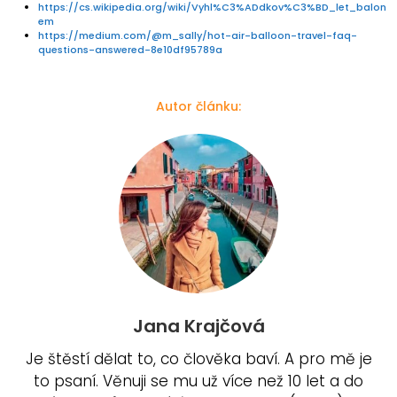
https://cs.wikipedia.org/wiki/Vyhl%C3%ADdkov%C3%BD_let_balon
em
https://medium.com/@m_sally/hot-air-balloon-travel-faq-
questions-answered-8e10df95789a
Autor článku:
Jana Krajčová
Je štěstí dělat to, co člověka baví. A pro mě je
to psaní. Věnuji se mu už více než 10 let a do