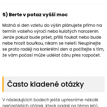
5) Berte v potaz vyšší moc
Možná si den vzletu do výšin plánujete přímo na
termín vašeho výročí nebo kulatých narozenin.
Jenže pokud bude pršet, příliš foukat nebo bude
nebe hrozit bouřkou, nikam se neletí. Neupínejte
se proto raději na konkrétní den a počítejte s tím,
že vám počasí může udělat čáru přes rozpočet.
Často kladené otázky
V následujících bodech ještě upřesníme několik
nejčastějších otázek, které padají na téma letů