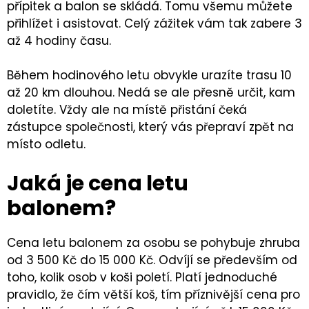
přípitek a balon se skládá. Tomu všemu můžete
přihlížet i asistovat. Celý zážitek vám tak zabere 3
až 4 hodiny času.
Během hodinového letu obvykle urazíte trasu 10
až 20 km dlouhou. Nedá se ale přesně určit, kam
doletíte. Vždy ale na místě přistání čeká
zástupce společnosti, který vás přepraví zpět na
místo odletu.
Jaká je cena letu
balonem?
Cena letu balonem za osobu se pohybuje zhruba
od 3 500 Kč do 15 000 Kč. Odvíjí se především od
toho, kolik osob v koši poletí. Platí jednoduché
pravidlo, že čím větší koš, tím příznivější cena pro