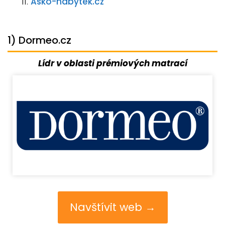
Asko-nabytek.cz
1) Dormeo.cz
Lídr v oblasti prémiových matrací
Navštívit web →