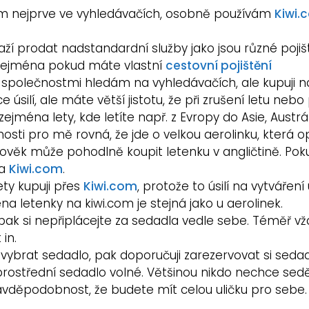
m nejprve ve vyhledávačích, osobně používám
Kiwi.
í prodat nadstandardní služby jako jsou různé pojiš
 zejména pokud máte vlastní
cestovní pojištění
společnostmi hledám na vyhledávačích, ale kupuji n
ce úsilí, ale máte větší jistotu, že při zrušení letu ne
ejména lety, kde letíte např. z Evropy do Asie, Austrál
osti pro mě rovná, že jde o velkou aerolinku, která 
lověk může pohodlně koupit letenku v angličtině. Pok
na
Kiwi.com
.
ty kupuji přes
Kiwi.com
, protože to úsilí na vytváření
ena letenky na kiwi.com je stejná jako u aerolinek.
 pak si nepřiplácejte za sedadla vedle sebe. Téměř v
in.
ybrat sedadlo, pak doporučuji zarezervovat si sedad
i prostřední sedadlo volné. Většinou nikdo nechce s
pravděpodobnost, že budete mít celou uličku pro sebe.