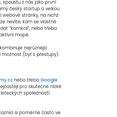
, spoustu z nás jako první
ámý český startup a velkou
í webové stránky, na nichž
, že nevíte, kam se vlastně
adat “kamkoli”, nebo třeba
raktivní mapě.
i kombinuje nejrůznější
ší možnost (byť s přestupy).
rmy.cz
nebo třeba
Google
í nejčastěji pro skutečně nízké
leteckých společností.
azníci si poměrně často ve