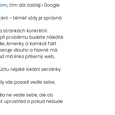
com
, čím dál častěji i Google
tění – téměř vždy je správná
a stránkách konkrétní
bo při problému budete náležitě
ie, Ameriky či kamkoli fakt
operuje dlouho a hlavně má
ud má linka příšerný web,
 účtu nějaké lokální aerolinky
ždy vás posadí vedle sebe,
la ne vedle sebe, ale ob
edět uprostřed a pokud nebude