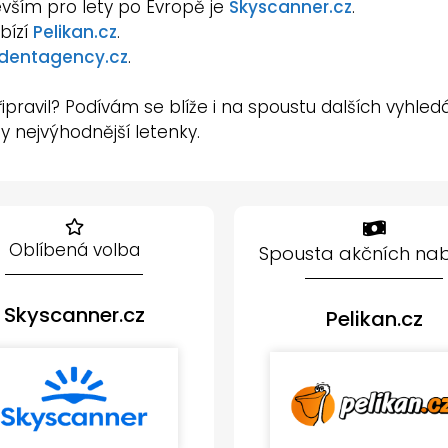
vším pro lety po Evropě je
Skyscanner.cz
.
bízí
Pelikan.cz
.
dentagency.cz
.
připravil? Podívám se blíže i na spoustu dalších vyh
ty nejvýhodnější letenky.
Oblíbená volba
Spousta akčních na
Skyscanner.cz
Pelikan.cz