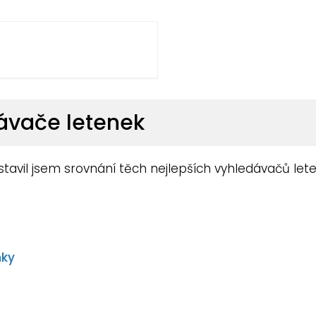
dávače letenek
tavil jsem srovnání těch nejlepších vyhledávačů lete
nky