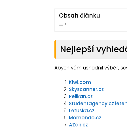
Obsah článku
Nejlepší vyhle
Abych vám usnadnil výběr, ses
Kiwi.com
Skyscanner.cz
Pelikan.cz
Studentagency.cz lete
Letuska.cz
Momondo.cz
AZair.cz