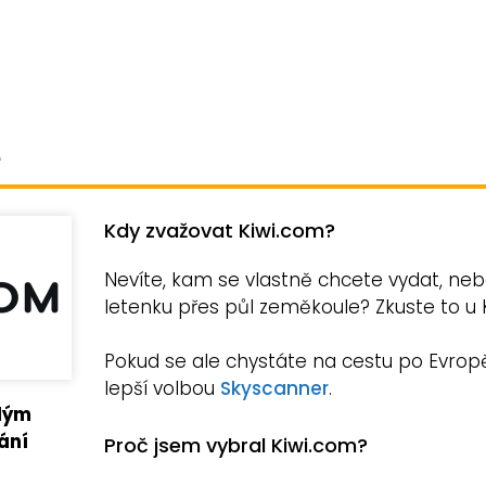
e
Kdy zvažovat Kiwi.com?
Nevíte, kam se vlastně chcete vydat, neb
letenku přes půl zeměkoule? Zkuste to u 
Pokud se ale chystáte na cestu po Evro
lepší volbou
Skyscanner
.
ělým
ání
Proč jsem vybral Kiwi.com?