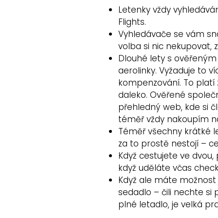
Letenky vždy vyhledává
Flights.
Vyhledávače se vám snaž
volba si nic nekupovat,
Dlouhé lety s ověřeným 
aerolinky. Vyžaduje to ví
kompenzování. To platí z
daleko. Ověřené společn
přehledný web, kde si č
téměř vždy nakoupím 
Téměř všechny krátké le
za to prostě nestojí – c
Když cestujete ve dvou,
když uděláte včas check 
Když ale máte možnost v
sedadlo – čili nechte s
plné letadlo, je velká 