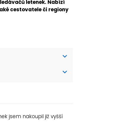
ledávačů letenek. Nabízí
jaké cestovatele či regiony
k jsem nakoupil již vyšší
: