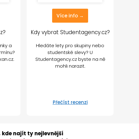
Více info →
cz?
Kdy vybrat Studentagency.cz?
enky a
Hledáte lety pro skupiny nebo
ermínu?
studentské slevy? U
kan.cz.
Studentagency.cz byste na ně
mohli narazit.
Přečíst recenzi
kde najít ty nejlevnější