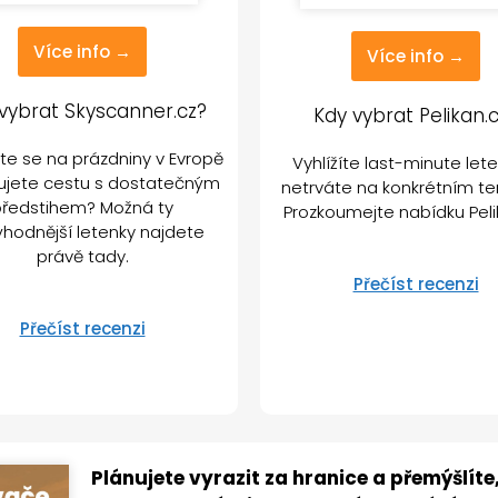
Více info →
Více info →
vybrat Skyscanner.cz?
Kdy vybrat Pelikan.
te se na prázdniny v Evropě
Vyhlížíte last-minute let
ujete cestu s dostatečným
netrváte na konkrétním t
předstihem? Možná ty
Prozkoumejte nabídku Peli
ýhodnější letenky najdete
právě tady.
Přečíst recenzi
Přečíst recenzi
Plánujete vyrazit za hranice a přemýšlíte, 