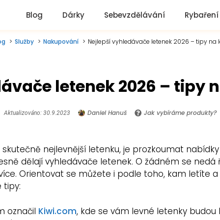
Blog
Dárky
Sebevzdělávání
Rybaření
og
Služby
Nakupování
Nejlepší vyhledávače letenek 2026 – tipy na 
ávače letenek 2026 – tipy 
Daniel Hanuš
Jak vybíráme produkty?
Aktualizováno: 30.9.2023
ít skutečně nejlevnější letenku, je prozkoumat nabídk
esně dělají vyhledávače letenek. O žádném se nedá říct
více. Orientovat se můžete i podle toho, kam letíte a 
 tipy:
m označil
Kiwi.com
, kde se vám levné letenky budou h