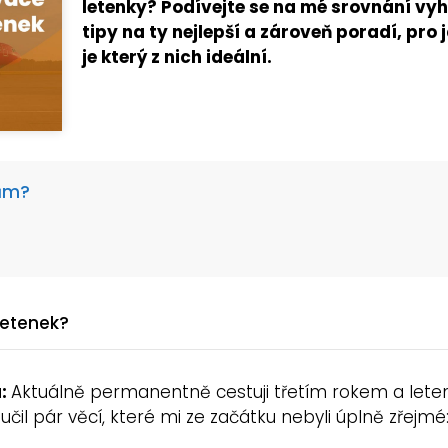
letenky? Podívejte se na mé srovnání vyh
tipy na ty nejlepší a zároveň poradí, pro 
je který z nich ideální.
rům?
letenek?
a:
Aktuálně permanentně cestuji třetím rokem a letene
učil pár věcí, které mi ze začátku nebyli úplně zřejmé