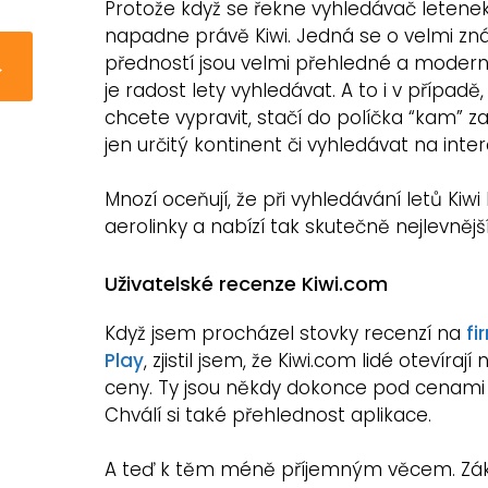
Protože když se řekne vyhledávač letenek
napadne právě Kiwi. Jedná se o velmi zn
předností jsou velmi přehledné a modern
→
je radost lety vyhledávat. A to i v případě
chcete vypravit, stačí do políčka “kam” z
jen určitý kontinent či vyhledávat na inte
Mnozí oceňují, že při vyhledávání letů Kiw
aerolinky a nabízí tak skutečně nejlevněj
Uživatelské recenze Kiwi.com
Když jsem procházel stovky recenzí na
fi
Play
, zjistil jsem, že Kiwi.com lidé otevíraj
ceny. Ty jsou někdy dokonce pod cenami 
Chválí si také přehlednost aplikace.
A teď k těm méně příjemným věcem. Zák