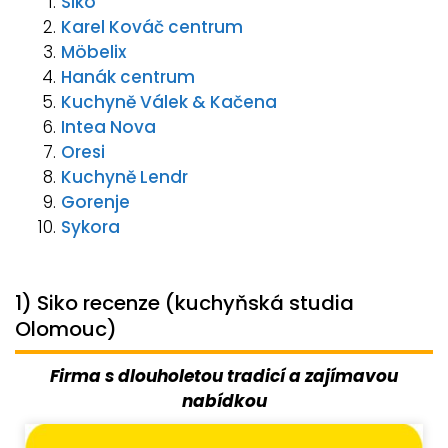
Siko
Karel Kováč centrum
Möbelix
Hanák centrum
Kuchyně Válek & Kačena
Intea Nova
Oresi
Kuchyně Lendr
Gorenje
Sykora
1) Siko recenze (kuchyňská studia
Olomouc)
Firma s dlouholetou tradicí a zajímavou
nabídkou