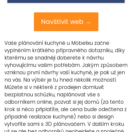
Navštívit web →
Vaše plánování kuchyně u Möbelixu začne
vyplněním krátkého přípravného dotazníku, díky
kterému se snadněji doberete k návrhu
vyhovujícímu vašim potřebám. Jakým způsobem
vzniknou první návrhy vaší kuchyně, je pak už jen
na vás. Na výběr je tu hned několik možností.
Můžete si v některé z prodejen domluvit
bezplatnou schůzku, naplánovat vše s
odborníkem online, pozvat si jej domů (za tento
krok si něco připlatíte, ale cena bude odečtena z
případné realizace kuchyně) nebo si design
vytvoříte sami s 3D plánovačem. V dalším kroku
už se ale bez odborníků neobejdete a společně