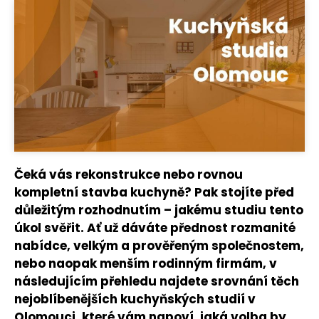
Čeká vás rekonstrukce nebo rovnou
kompletní stavba kuchyně? Pak stojíte před
důležitým rozhodnutím – jakému studiu tento
úkol svěřit. Ať už dáváte přednost rozmanité
nabídce, velkým a prověřeným společnostem,
nebo naopak menším rodinným firmám, v
následujícím přehledu najdete srovnání těch
nejoblíbenějších kuchyňských studií v
Olomouci, které vám napoví, jaká volba by