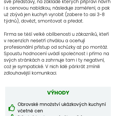
své představy, na základě kterých připraví návrh
i s cenovou nabídkou, následuje zaměření, a pak
už zbývá jen kuchyň vyrobit (zabere to asi 3-8
týdnů), dovézt, smontovat a předat.
Firma se těší velké oblíbenosti u zákazníků, kteří
v recenzích nešetří chválou a oceňují
profesionální přístup od schůzky až po montáž.
Spoustu hodnocení uvádí společnost i přímo na
svých stránkách a zahrnuje tam i ty negativní,
což je sympatické. V nich lidé párkrát zmínili
zdlouhavější komunikaci.
VÝHODY
Obrovské množství ukázkových kuchyní
včetně cen