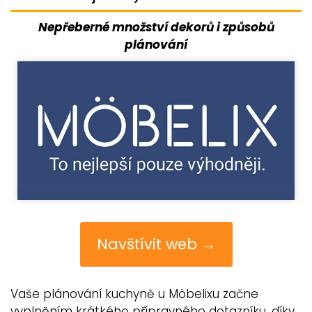
Nepřeberné množství dekorů i způsobů
plánování
Navštívit web →
Vaše plánování kuchyně u Möbelixu začne
vyplněním krátkého přípravného dotazníku, díky