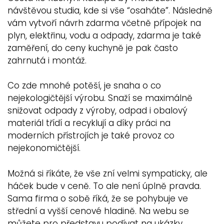
návštěvou studia, kde si vše “osaháte”. Následně
vám vytvoří návrh zdarma včetně přípojek na
plyn, elektřinu, vodu a odpady, zdarma je také
zaměření, do ceny kuchyně je pak často
zahrnutá i montáž.
Co zde mnohé potěší, je snaha o co
nejekologičtější výrobu. Snaží se maximálně
snižovat odpady z výroby, odpad i obalový
materiál třídí a recyklují a díky práci na
moderních přístrojích je také provoz co
nejekonomičtější.
Možná si říkáte, že vše zní velmi sympaticky, ale
háček bude v ceně. To ale není úplně pravda.
Sama firma o sobě říká, že se pohybuje ve
střední a vyšší cenové hladině. Na webu se
můžete pro představu podívat na ukázky