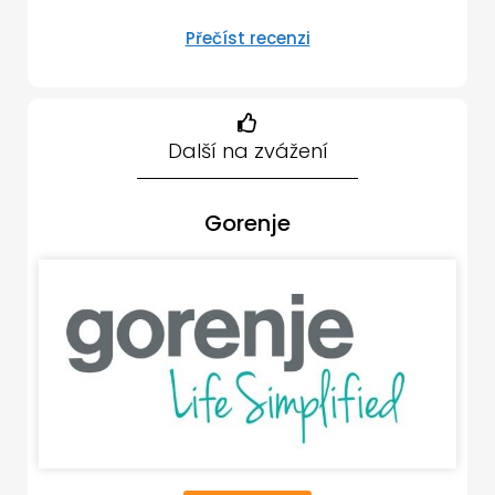
Přečíst recenzi
Další na zvážení
Gorenje