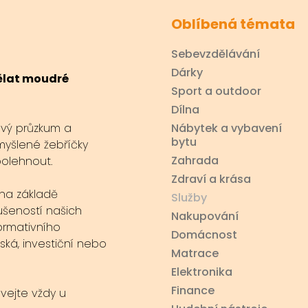
Oblíbená témata
Sebevzdělávání
Dárky
dělat moudré
Sport a outdoor
Dílna
ový průzkum a
Nábytek a vybavení
bytu
myšlené žebříčky
Zahrada
polehnout.
Zdraví a krása
na základě
Služby
ušeností našich
Nakupování
ormativního
Domácnost
ská, investiční nebo
Matrace
Elektronika
Finance
ávejte vždy u