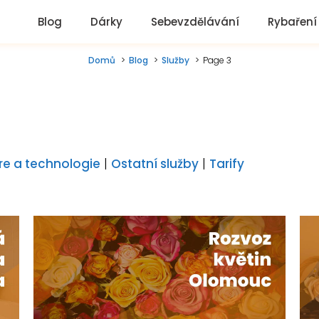
Blog
Dárky
Sebevzdělávání
Rybaření
Domů
Blog
Služby
Page 3
re a technologie
|
Ostatní služby
|
Tarify