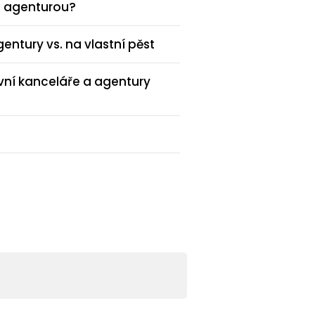
 a agenturou?
ntury vs. na vlastní pěst
vní kanceláře a agentury