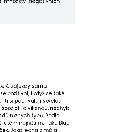
ší množství negativních
 která zájezdy sama
e pozitivní, i když se také
nti si pochvalují skvělou
ispozici i o víkendu, nechybí
ezdů různých typů. Podle
 k těm nejnižším. Také Blue
ček. Jako jedna z mála