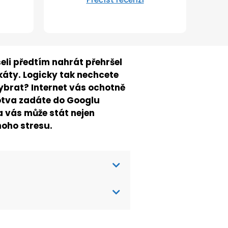
eli předtím nahrát přehršel
káty. Logicky tak nechcete
 vybrat? Internet vás ochotně
otva zadáte do Googlu
a vás může stát nejen
noho stresu.