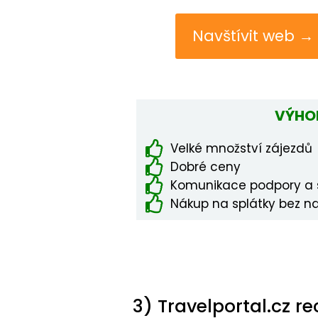
Navštívit web →
VÝHO
Velké množství zájezdů
Dobré ceny
Komunikace podpory a s
Nákup na splátky bez n
3) Travelportal.cz r