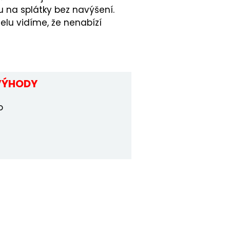
u na splátky bez navýšení.
elu vidíme, že nenabízí
VÝHODY
o