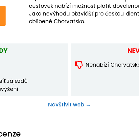
cestovek nabízí možnost platit dovoleno
Jako nevýhodu obzvlášť pro českou klient
oblíbené Chorvatsko.
DY
NE
Nenabízí Chorvatsk
íť zájezdů
avýšení
Navštívit web →
ecenze