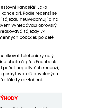
 cestovní kancelář. Jako
kanceláří. Podle recenzí se
ání zájezdu neuvědomují a na
ve svém vyhledávači obrovský
středkovává zájezdy 74
kamenných poboček po celé
nikovat telefonicky celý
ine chatu či přes Facebook.
l počet negativních recenzí,
ích poskytovatelů dovolených
ů stále ty rozzlobené
VÝHODY