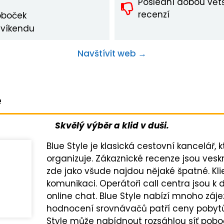
Poslední dobou vět
recenzí
oboček
 víkendu
Navštívit web →
e
Skvělý výběr a klid v duši.
Blue Style je klasická cestovní kancelář,
organizuje. Zákaznické recenze jsou veskrz
zde jako všude najdou nějaké špatné. Klie
komunikaci. Operátoři call centra jsou k d
online chat. Blue Style nabízí mnoho záj
hodnocení srovnávačů patří ceny pobytů
Style může nabídnout rozsáhlou síť pobo