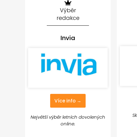
Výběr
redakce
Invia
Více info →
Sk
Největší výběr letních dovolených
online.