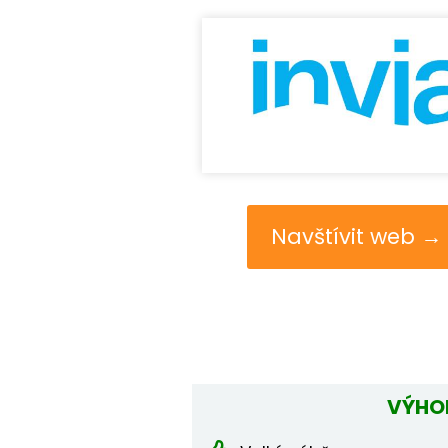
Navštívit web →
VÝHO