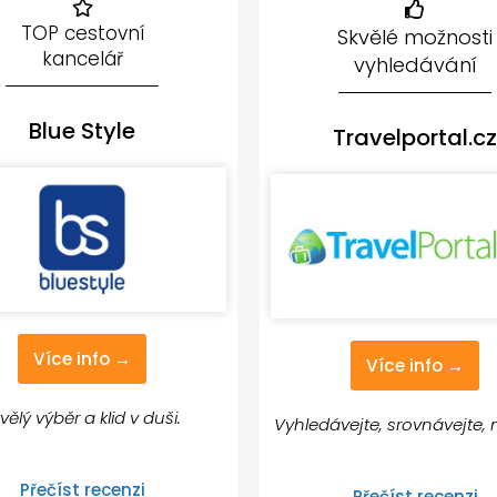
TOP cestovní
Skvělé možnosti
kancelář
vyhledávání
Blue Style
Travelportal.cz
Více info →
Více info →
vělý výběr a klid v duši.
Vyhledávejte, srovnávejte, 
Přečíst recenzi
Přečíst recenzi