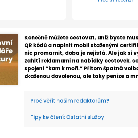
Konečně můžete cestovat, aniž byste mus
QR kódů a naplnit mobil staženými certifi
nic promarnit, doba je nejistá. Ale jak si
zahltí reklamami na nabídky cestovek, s
spojení “kam k moři.” Přitom špatná volb
zkaženou dovolenou, ale taky peníze a m
Proč věřit našim redaktorům?
Tipy ke čtení: Ostatní služby