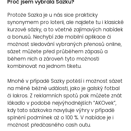
Proč jsem vybrala Sazku?
Protože Sazka je u nás sice prakticky
synonymem pro loterii, ale najdete tu i klasické
kurzové sázky, a to včetně zajímavých nabídek
a bonusů. Nechybí zde mobilní aplikace či
možnost sledování vybraných přenosů online,
sázet můžete před průběhem zápasů a
během nich a zároveň tyto možnosti
kombinovat na jednom tiketu.
Mnohé v případě Sazky potěší i možnost sázet
na méně běžné události, jako je galský fotbal
či lakros. Z reklamních spotů pak můžete znát
lákadlo v podobě nejvýhodnějších “AKOvek”,
kdy tato sázkovka navyšuje výhry v případě
splnění podmínek až o 100 %. V nabídce je i
možnost předčasného cash outu.