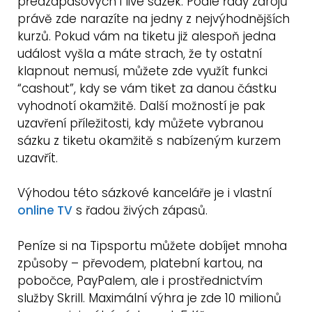
předzápasových i live sázek. Podle řady zdrojů
právě zde narazíte na jedny z nejvýhodnějších
kurzů. Pokud vám na tiketu již alespoň jedna
událost vyšla a máte strach, že ty ostatní
klapnout nemusí, můžete zde využít funkci
“cashout”, kdy se vám tiket za danou částku
vyhodnotí okamžitě. Další možností je pak
uzavření příležitosti, kdy můžete vybranou
sázku z tiketu okamžitě s nabízeným kurzem
uzavřít.
Výhodou této sázkové kanceláře je i vlastní
online TV
s řadou živých zápasů.
Peníze si na Tipsportu můžete dobíjet mnoha
způsoby – převodem, platební kartou, na
pobočce, PayPalem, ale i prostřednictvím
služby Skrill. Maximální výhra je zde 10 milionů