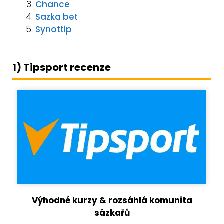
Chance
Sazka bet
Synottip
1) Tipsport recenze
Výhodné kurzy & rozsáhlá komunita
sázkařů