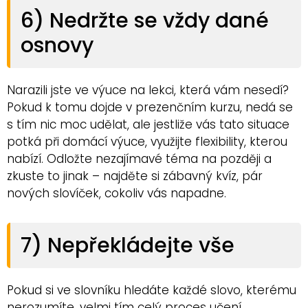
6) Nedržte se vždy dané
osnovy
Narazili jste ve výuce na lekci, která vám nesedí?
Pokud k tomu dojde v prezenčním kurzu, nedá se
s tím nic moc udělat, ale jestliže vás tato situace
potká při domácí výuce, využijte flexibility, kterou
nabízí. Odložte nezajímavé téma na později a
zkuste to jinak – najděte si zábavný kvíz, pár
nových slovíček, cokoliv vás napadne.
7) Nepřekládejte vše
Pokud si ve slovníku hledáte každé slovo, kterému
nerozumíte, velmi tím celý proces učení