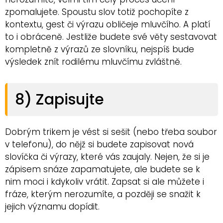
zpomalujete. Spoustu slov totiž pochopíte z
kontextu, gest či výrazu obličeje mluvčího. A platí
to i obráceně. Jestliže budete své věty sestavovat
kompletně z výrazů ze slovníku, nejspíš bude
výsledek znít rodilému mluvčímu zvláštně.
8) Zapisujte
Dobrým trikem je vést si sešit (nebo třeba soubor
v telefonu), do nějž si budete zapisovat nová
slovíčka či výrazy, které vás zaujaly. Nejen, že si je
zápisem snáze zapamatujete, ale budete se k
nim moci i kdykoliv vrátit. Zapsat si ale můžete i
fráze, kterým nerozumíte, a později se snažit k
jejich významu dopídit.