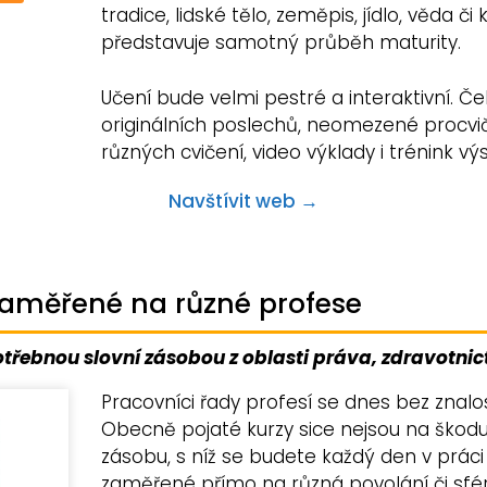
tradice, lidské tělo, zeměpis, jídlo, věda či
představuje samotný průběh maturity.
Učení bude velmi pestré a interaktivní. Č
originálních poslechů, neomezené procvič
různých cvičení, video výklady i trénink výs
Navštívit web →
 zaměřené na různé profese
třebnou slovní zásobou z oblasti práva, zdravotnic
Pracovníci řady profesí se dnes bez znalos
Obecně pojaté kurzy sice nejsou na škodu, 
zásobu, s níž se budete každý den v práci
zaměřené přímo na různá povolání či sfé