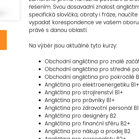
řešením. Svou dosavadní znalost angličtin
specifická slovíčka, obraty i fráze, naučít
vypadat korespondence ve vašem oboru a
právě s danou oblastí.
Na výběr jsou aktuálně tyto kurzy:
Obchodní angličtina pro znalé začá
Obchodní angličtina pro středně pok
Obchodní angličtina pro pokročilé 
Angličtina pro elektroenergetiku B1
Angličtina pro strojírenství B1+
Angličtina pro právníky B1+
Angličtina pro zdravotní personál B
Angličtina pro designéry B2
Angličtina pro finanční sféru B2+
Angličtina pro nákup a prodej B2
Angličtina pro personalisty B2+