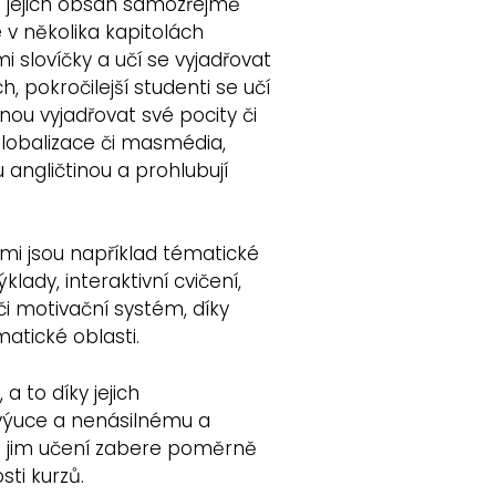
a jejich obsah samozřejmě
 v několika kapitolách
 slovíčky a učí se vyjadřovat
, pokročilejší studenti se učí
nou vyjadřovat své pocity či
globalizace či masmédia,
u angličtinou a prohlubují
rými jsou například tématické
klady, interaktivní cvičení,
i motivační systém, díky
atické oblasti.
a to díky jejich
í výuce a nenásilnému a
 že jim učení zabere poměrně
sti kurzů.