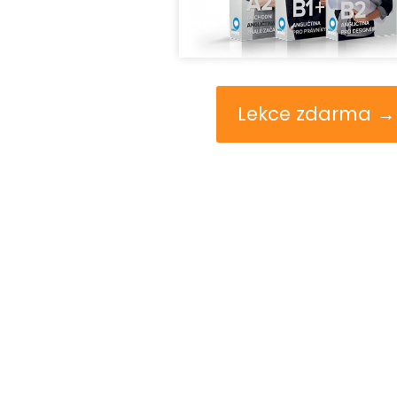
Lekce zdarma →