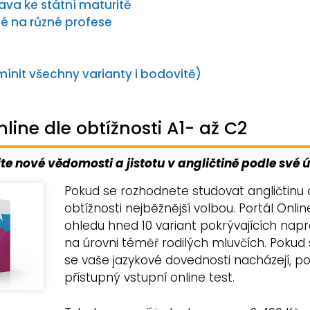
rava ke státní maturitě
né na různé profese
mínit všechny varianty i bodovitě)
nline dle obtížnosti A1- až C2
jte nové vědomosti a jistotu v angličtině podle své 
Pokud se rozhodnete studovat angličtinu o
obtížnosti nejběžnější volbou. Portál Onli
ohledu hned 10 variant pokrývajících napr
na úrovni téměř rodilých mluvčích. Pokud si 
se vaše jazykové dovednosti nacházejí,
přístupný vstupní online test.