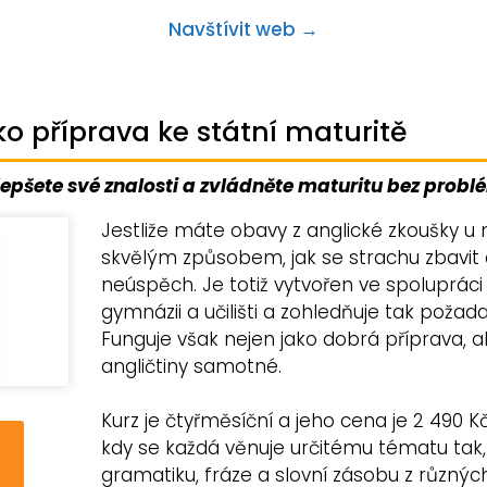
Navštívit web →
ako příprava ke státní maturitě
epšete své znalosti a zvládněte maturitu bez prob
Jestliže máte obavy z anglické zkoušky u m
skvělým způsobem, jak se strachu zbavit 
neúspěch. Je totiž vytvořen ve spolupráci
gymnázii a učilišti a zohledňuje tak požad
Funguje však nejen jako dobrá příprava, a
angličtiny samotné.
Kurz je čtyřměsíční a jeho cena je 2 490 K
kdy se každá věnuje určitému tématu tak, 
gramatiku, fráze a slovní zásobu z různých 