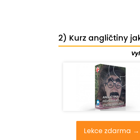
2) Kurz angličtiny j
Vyl
Lekce zdarma →