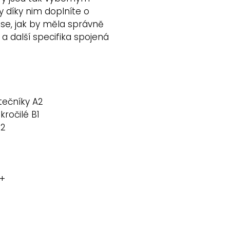
y díky nim doplníte o
e se, jak by měla správně
 další specifika spojená
tečníky A2
ročilé B1
B2
+
1+