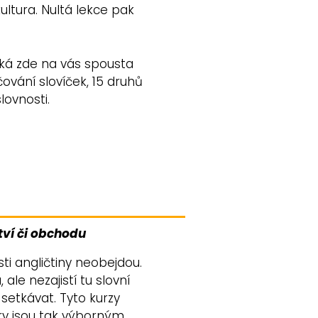
 kultura. Nultá lekce pak
eká zde na vás spousta
ování slovíček, 15 druhů
lovnosti.
tví či obchodu
ti angličtiny neobejdou.
ale nezajistí tu slovní
 setkávat. Tyto kurzy
ry jsou tak výborným