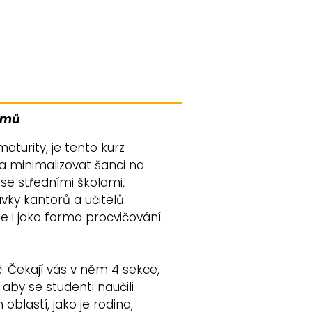
lémů
aturity, je tento kurz
a minimalizovat šanci na
 se středními školami,
avky kantorů a učitelů.
le i jako forma procvičování
č. Čekají vás v něm 4 sekce,
aby se studenti naučili
oblastí, jako je rodina,