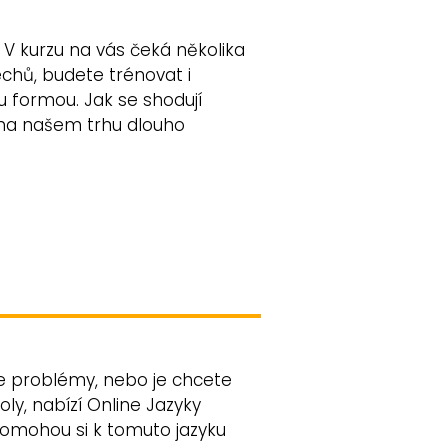
 V kurzu na vás čeká několika
lechů, budete trénovat i
u formou. Jak se shodují
 na našem trhu dlouho
le problémy, nebo je chcete
ly, nabízí Online Jazyky
pomohou si k tomuto jazyku