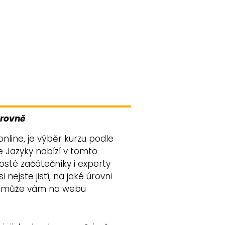
úrovně
nline, je výběr kurzu podle
ne Jazyky nabízí v tomto
osté začátečníky i experty
nejste jistí, na jaké úrovni
 pomůže vám na webu