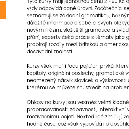
Tyto kurzy mají jednotnou cenu 2 490 Kč 
vždy odpovídá dané úrovni. Začátečníci se
seznamují se základní gramatikou, běžnými
důležité informace o sobě či svých blízkých
novým frázím, složitější gramatice a zvlád
přání, experty čeká práce s tématy jako 
probírají rozdíly mezi britskou a americko
dosavadní znalosti.
Kurzy však mají i řadu pojících prvků, kte
kapitoly, originální poslechy, gramatické vý
neomezený nácvik slovíček a výslovnosti č
kterému se můžete soustředit na problem
Ohlasy na kurzy jsou vesměs velmi kladné, 
propracovanosti, zábavnosti, interaktivn
motivačnímu pojetí. Někteří lidé zmiňují,
hodně času, což však vypovídá i o obsáhlo