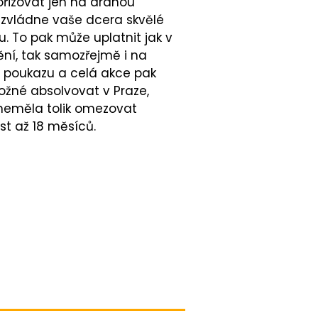
ořizovat jen na drahou
 zvládne vaše dcera skvělé
u. To pak může uplatnit jak v
ění, tak samozřejmě i na
u poukazu a celá akce pak
možné absolvovat v Praze,
y neměla tolik omezovat
st až 18 měsíců.