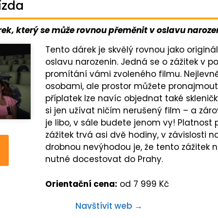
ízda
ek, který se může rovnou přeměnit v oslavu naroze
Tento dárek je skvělý rovnou jako originá
oslavu narozenin. Jedná se o zážitek v
promítání vámi zvoleného filmu. Nejlevněj
osobami, ale prostor můžete pronajmout 
příplatek lze navíc objednat také sklenič
si jen užívat ničím nerušený film
–
a zárov
je libo, v sále budete jenom vy! Platnost
zážitek trvá asi dvě hodiny, v závislosti 
drobnou nevýhodou je, že tento zážitek na
nutné docestovat do Prahy.
Orientační cena:
od 7 999 Kč
Navštívit web →