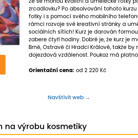
Že se mohou kvalitní a umělecké fotky p
zrcadlovku? Po absolvování tohoto kurzu
fotky i s pomocí svého mobilního telefon
rámci rozvoje své kreativní stránky a um
sociálních sítích! Kurz je darován formo
zabere čtyři hodiny. Dobré je, že kurz je 
Brně, Ostravě či Hradci Králové, takže b
dojezdová vzdálenost. Poukaz má platno
Orientační cena:
od 2 220 Kč
Navštívit web →
em na výrobu kosmetiky