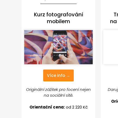
Kurz fotografování
T
mobilem
na
Více info →
Originální zážitek pro focení nejen
Daruj
na sociální sítě.
Ori
Orientační cena:
od 2 220 Kč