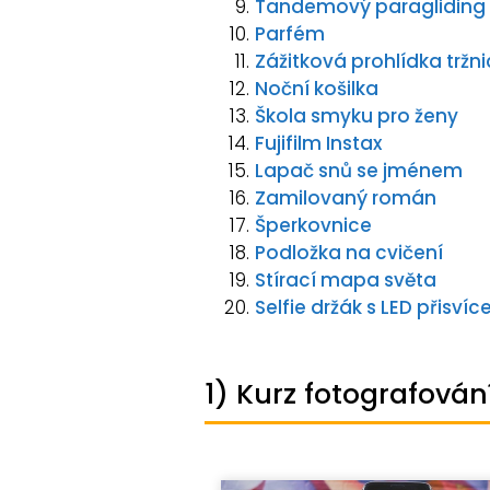
Tandemový paragliding
Parfém
Zážitková prohlídka tržn
Noční košilka
Škola smyku pro ženy
Fujifilm Instax
Lapač snů se jménem
Zamilovaný román
Šperkovnice
Podložka na cvičení
Stírací mapa světa
Selfie držák s LED přisví
1) Kurz fotografová