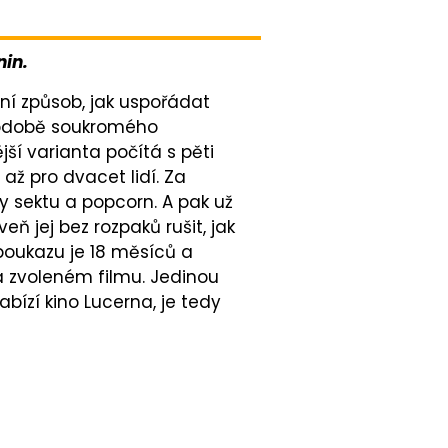
nin.
lní způsob, jak uspořádat
 podobě soukromého
ší varianta počítá s pěti
až pro dvacet lidí. Za
ky sektu a popcorn. A pak už
eň jej bez rozpaků rušit, jak
 poukazu je 18 měsíců a
na zvoleném filmu. Jedinou
bízí kino Lucerna, je tedy