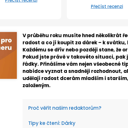
Přečíst recenzi
Přečíst recenzi
V průběhu roku musíte hned několikrát řeš
radost a co jí koupit za dárek
–
k svátku,
Každému se dřív nebo později stane, že o
Pokud jste právě v takovéto situaci, pak j
řádky. Přinášíme vám nejen všeobecné tipy
nabídce vyznat a snadněji rozhodnout, ale
udělají radost dcerám mladším i starším,
založeným.
Proč věřit našim redaktorům?
Tipy ke čtení: Dárky