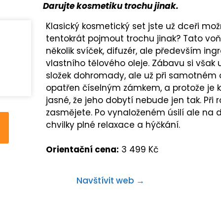
Darujte kosmetiku trochu jinak.
Klasický kosmetický set jste už dceři mo
tentokrát pojmout trochu jinak? Tato vo
několik svíček, difuzér, ale především in
vlastního tělového oleje. Zábavu si však 
složek dohromady, ale už při samotném ot
opatřen číselným zámkem, a protože je k tr
jasné, že jeho dobytí nebude jen tak. Při
zasmějete. Po vynaloženém úsilí ale na d
chvilky plné relaxace a hýčkání.
Orientační cena:
3 499 Kč
Navštívit web →