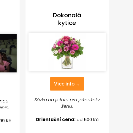
Dokonalá
kytice
Více info →
Sázka na jistotu pro jakoukoliv
vnou
ženu.
enin.
Orientační cena:
od 500 Kč
99 Kč