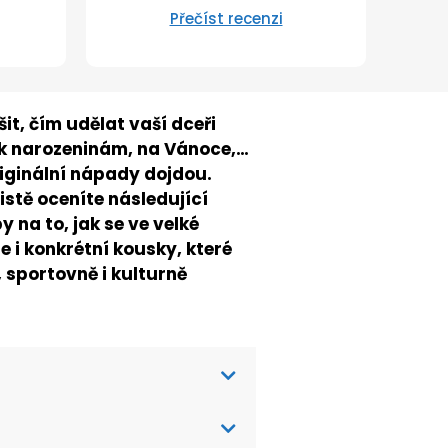
Přečíst recenzi
it, čím udělat vaší dceři
 k narozeninám, na Vánoce,…
riginální nápady dojdou.
istě oceníte následující
 na to, jak se ve velké
 i konkrétní kousky, které
 sportovně i kulturně