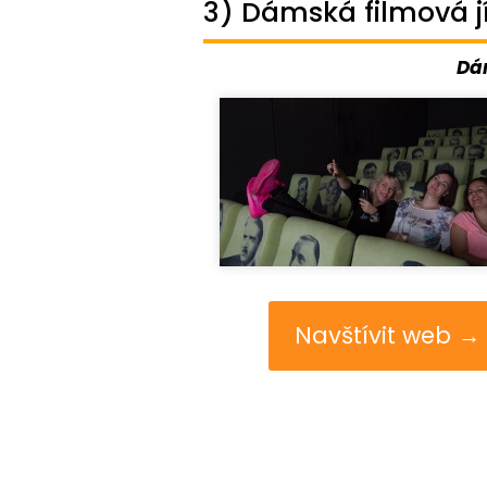
3) Dámská filmová j
Dár
Navštívit web →