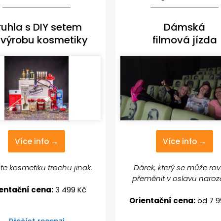
ruhla s DIY setem
Dámská
 výrobu kosmetiky
filmová jízda
Více info →
Více info →
te kosmetiku trochu jinak.
Dárek, který se může ro
přeměnit v oslavu naroz
entační cena:
3 499 Kč
Orientační cena:
od 7 9