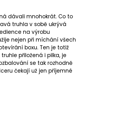
žná dávali mnohokrát. Co to
ňavá truhla v sobě ukrývá
gredience na výrobu
užije nejen při míchání všech
evírání boxu. Ten je totiž
uhle přiložená i pilka, je
 rozbalování se tak rozhodně
ceru čekají už jen příjemné