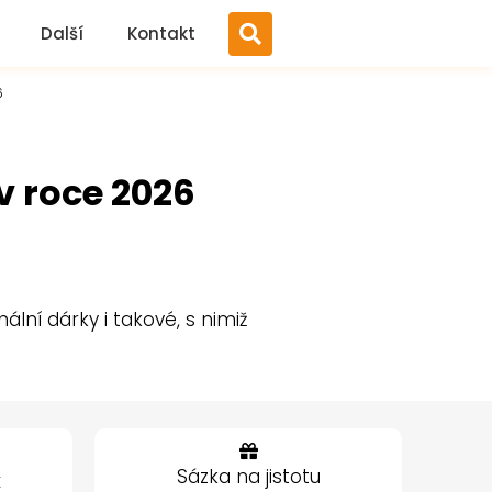
Další
Kontakt
6
v roce 2026
lní dárky i takové, s nimiž
Sázka na jistotu
k