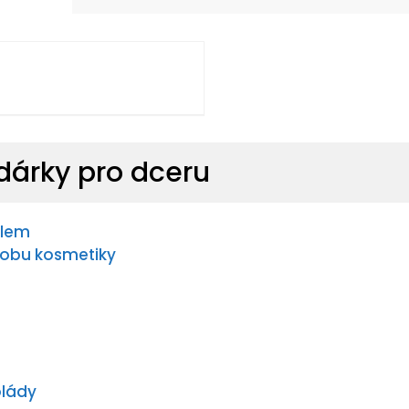
 dárky pro dceru
ilem
ýrobu kosmetiky
lády